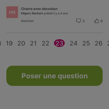
Chaine avec decodeur
HN
Hilgers Norbert
publié
il y a 4 ans
2
0
Question
8
19
20
21
22
23
24
25
26
Poser une question