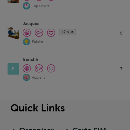
Top Expert
Jacques
+2 plus
9
Éclairé
frenchh
F
7
Apprenti
Quick Links