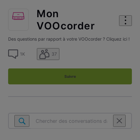
Mon
VOOcorder
Des questions par rapport à votre VOOcorder ? Cliquez ici !
37
1K
Suivre
Chercher
des
conversations