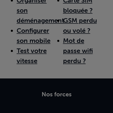
Organiser
Carte SIM
son
bloquée ?
déménagement
GSM perdu
Configurer
ou volé ?
son mobile
Mot de
Test votre
passe wifi
vitesse
perdu ?
Nos forces