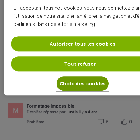
En acceptant tous nos cookies, vous nous permettez d’a
Solution acceptée
T
Erreur 6010 sur box évasion
l’utilisation de notre site, d’en améliorer la navigation et d’ê
Dernière réponse par
Tournaux
il y a 4 ans
pertinents dans nos efforts marketing.
2
0
Problème
Autoriser tous les cookies
signal sur le port HDMI1
Tout refuser
MG
Dernière réponse par
Marcs
il y a 4 ans
2
0
Problème
Choix des cookies
Formatage impossible.
M
Dernière réponse par
Justin
il y a 4 ans
5
0
Problème