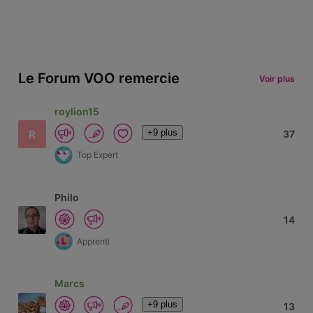
Le Forum VOO remercie
Voir plus
roylion15
+9 plus
R
37
Top Expert
Philo
14
Apprenti
Marcs
+9 plus
13