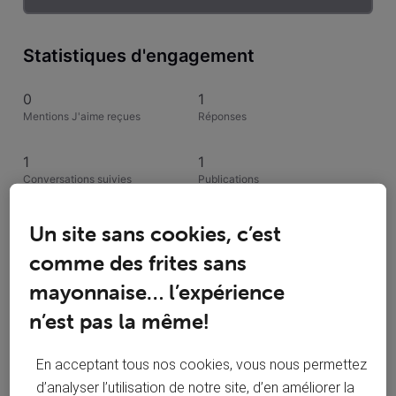
Statistiques d'engagement
0
1
Mentions J'aime reçues
Réponses
1
1
Conversations suivies
Publications
0
Un site sans cookies, c’est
Solutions acceptées
comme des frites sans
Activités de Wasnaire
mayonnaise… l’expérience
n’est pas la même!
Toutesles activités
En acceptant tous nos cookies, vous nous permettez
Selected
d’analyser l’utilisation de notre site, d’en améliorer la