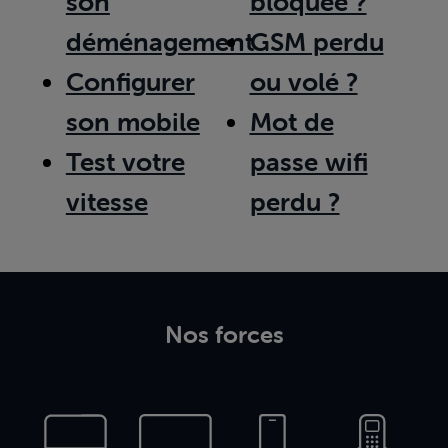
son
bloquée ?
déménagement
GSM perdu
Configurer
ou volé ?
son mobile
Mot de
Test votre
passe wifi
vitesse
perdu ?
Nos forces