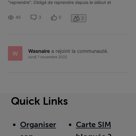
"reprendre". Obligé de reprendre depuis le début et
d'avancer là où j'étais arrivé. Une idée pour régler le
problème ? Merci
45
3
0
2
Wasnaire
 a rejoint la communauté.
W
lundi 7 novembre 2022
Quick Links
Organiser
Carte SIM