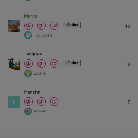
Marcs
+9 plus
13
Top Expert
Jacques
+2 plus
9
Éclairé
frenchh
F
7
Apprenti