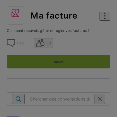
Ma facture
Comment recevoir, gérer et régler vos factures ?
38
1.9K
Suivre
Chercher
des
conversations
dans