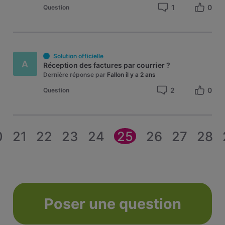
1
0
Question
Solution officielle
A
Réception des factures par courrier ?
Dernière réponse par
Fallon
il y a 2 ans
2
0
Question
0
21
22
23
24
25
26
27
28
Poser une question