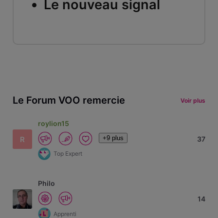
Le nouveau signal
Le Forum VOO remercie
Voir plus
roylion15
+9 plus
R
37
Top Expert
Philo
14
Apprenti