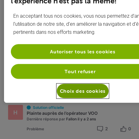
l’expérience n’est pas la même!
Solution officielle
A
Facture sans réduction
En acceptant tous nos cookies, vous nous permettez d’a
Dernière réponse par
Fallon
il y a 2 ans
l’utilisation de notre site, d’en améliorer la navigation et d’ê
1
0
Question
pertinents dans nos efforts marketing.
Autoriser tous les cookies
Solution acceptée
T
Abonnement limité malgré le paiement
Dernière réponse par
Jessica G
il y a 2 ans
Tout refuser
7
0
Problème
Choix des cookies
Solution officielle
H
Plainte auprès de l’opérateur VOO
Dernière réponse par
Fallon
il y a 2 ans
2
0
Problème