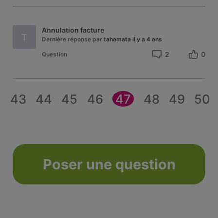
Annulation facture
T
Dernière réponse par
tahamata
il y a 4 ans
2
0
Question
2
43
44
45
46
47
48
49
50
Poser une question