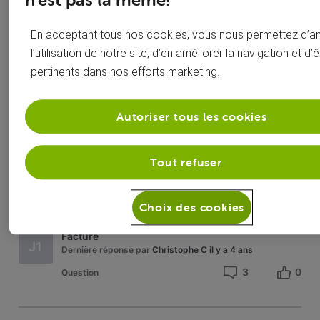
n’est pas la même!
factures
G
Dernière réponse par
Justin
il y a 4 ans
En acceptant tous nos cookies, vous nous permettez d’a
2
0
Question
l’utilisation de notre site, d’en améliorer la navigation et d’ê
pertinents dans nos efforts marketing.
Autoriser tous les cookies
Solution acceptée
C
facture Voo incorrecte
Dernière réponse par
Justin
il y a 4 ans
Tout refuser
9
0
Problème
Choix des cookies
Facture
J1
Dernière réponse par
Christophe C
il y a 4 ans
3
0
Question