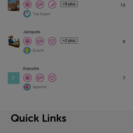
+9 plus
13
Top Expert
Jacques
+2 plus
9
Éclairé
frenchh
F
7
Apprenti
Quick Links