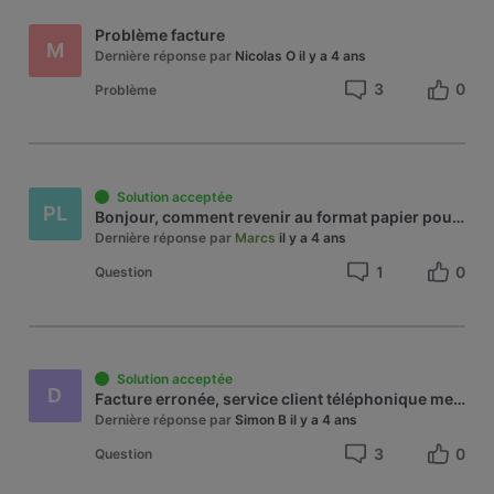
Problème facture
M
Dernière réponse par
Nicolas O
il y a 4 ans
3
0
Problème
Solution acceptée
PL
Bonjour, comment revenir au format papier pour mes factures ?
Dernière réponse par
Marcs
il y a 4 ans
1
0
Question
Solution acceptée
D
Facture erronée, service client téléphonique me raccroche au nez
Dernière réponse par
Simon B
il y a 4 ans
3
0
Question