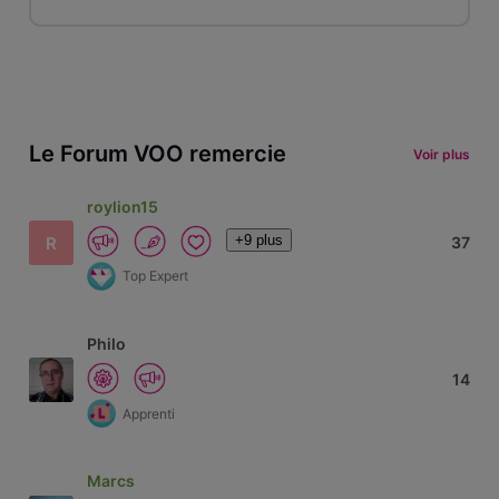
Le Forum VOO remercie
Voir plus
roylion15
+9 plus
R
37
Top Expert
Philo
14
Apprenti
Marcs