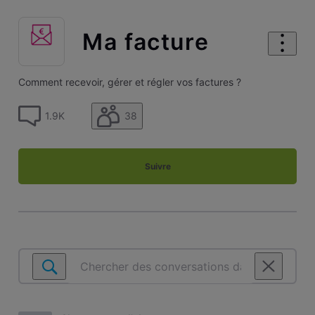
Ma facture
Comment recevoir, gérer et régler vos factures ?
38
1.9K
Suivre
Chercher
des
conversations
dans