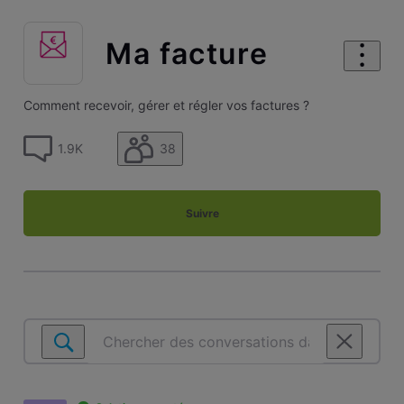
Ma facture
Comment recevoir, gérer et régler vos factures ?
38
1.9K
Suivre
Chercher
des
conversations
dans