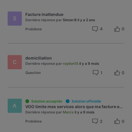
Facture inattendue
S
Dernière réponse par
Simon B
il y a 2 ans
4
0
Problème
domiciliation
C
Dernière réponse par
roylion15
il y a 9 mois
1
0
Question
Solution acceptée
Solution officielle
A
VOO limite mes services alors que ma facture est payée
Dernière réponse par
Marcs
il y a 9 mois
2
0
Problème