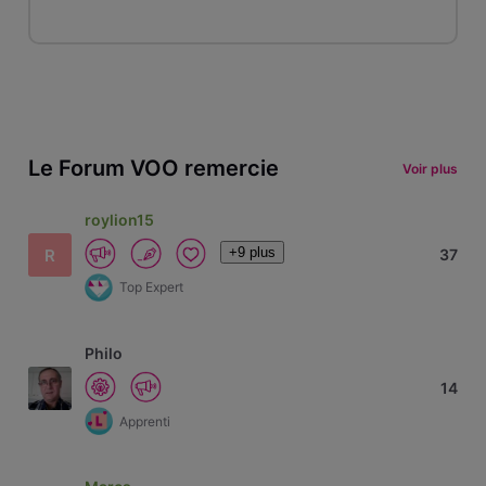
Le Forum VOO remercie
Voir plus
roylion15
+9 plus
R
37
Top Expert
Philo
14
Apprenti