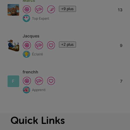
Marcs
+9 plus
13
Top Expert
Jacques
+2 plus
9
Éclairé
frenchh
F
7
Apprenti
Quick Links