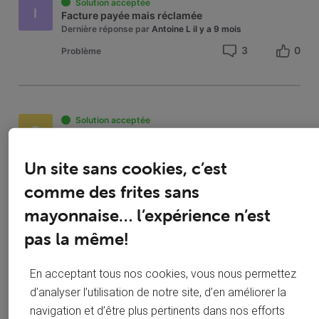
Solution acceptée
I
Ma
Facture payée mais réclamée
facture
Dernière réponse par
Antoine L
il y a 9 mois
3
0
Problème
Solution acceptée
G
Comment *désactiver* l'envoi des factures VOO sur mon compte Doccle ?
Dernière réponse par
Antoine L
il y a 9 mois
Un site sans cookies, c’est
6
0
Problème
comme des frites sans
mayonnaise… l’expérience n’est
pas la même!
Solution acceptée
Solution officielle
B
Problème facturation
Dernière réponse par
roylion15
il y a 9 mois
En acceptant tous nos cookies, vous nous permettez
3
0
Question
d’analyser l’utilisation de notre site, d’en améliorer la
navigation et d’être plus pertinents dans nos efforts