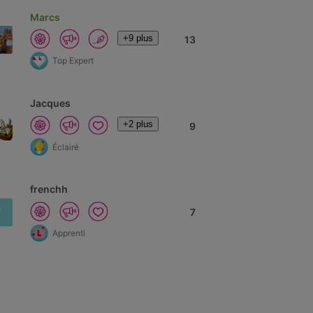
Marcs
+9 plus
13
Top Expert
Jacques
+2 plus
9
Éclairé
frenchh
F
7
Apprenti