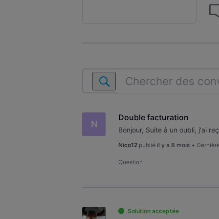
Chercher
des
conversations
dans
Double facturation
N
Ma
facture
Nico12
publié
il y a 8 mois
•
Dernièr
Question
Solution acceptée