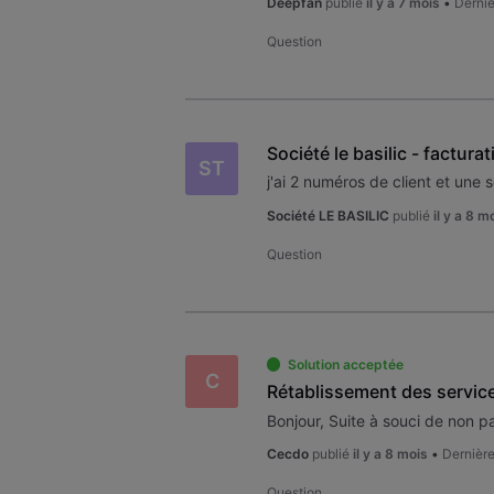
Deepfan
publié
il y a 7 mois
•
Derniè
Question
Société le basilic - facturat
ST
Société LE BASILIC
publié
il y a 8 m
Question
Solution acceptée
C
Rétablissement des servic
Cecdo
publié
il y a 8 mois
•
Dernière
Question