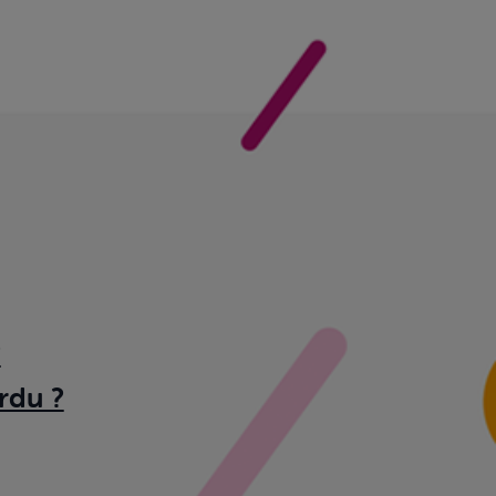
?
rdu ?