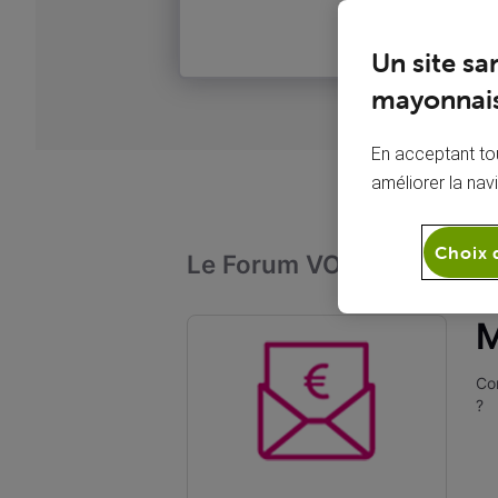
Un site sa
mayonnais
En acceptant tou
améliorer la nav
Choix 
Le Forum VOO
Admini
M
Com
?