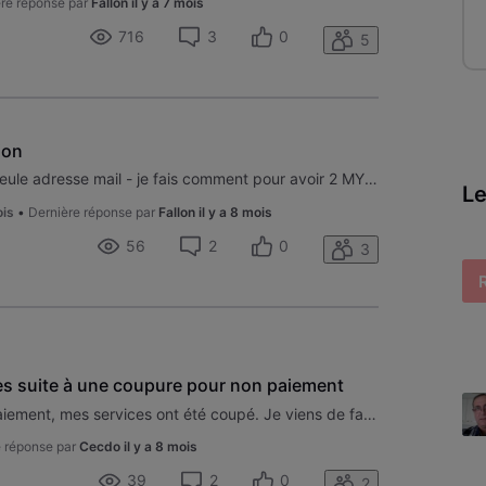
re réponse par
Fallon
il y a 7 mois
716
3
0
5
ion
j'ai 2 numéros de client et une seule adresse mail - je fais comment pour avoir 2 MYVOO. Je constate que sur un client mon n° de TVA est bien repris sur l'autre pas évidemment celui où j'ai un accès MYVOO est celui avec ;) Toutes ces grandes sociétés comme VOO Luminus etc. nous parle de PEPPOL, nous
Le
ois
•
Dernière réponse par
Fallon
il y a 8 mois
56
2
0
3
es suite à une coupure pour non paiement
Bonjour, Suite à souci de non paiement, mes services ont été coupé. Je viens de faire le nécessaire. Il y aurait-il une adresse mail où je peux fournir la preuve de paiement ?
 réponse par
Cecdo
il y a 8 mois
39
2
0
2