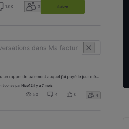
38
1.9K
Suivre
Bonjour, Suite à un oubli, j'ai reçu un rappel de paiement auquel j'ai payé le jour même. Manque de chance, le lendemain, je reçois une invitation à payer le mois suivant mais le montant est doublé car sans doute mon paiement de la veille n'a pas encore été encodé. Que dois-je faire ? D'avance merci
e réponse par
Nico12
il y a 7 mois
50
4
0
4