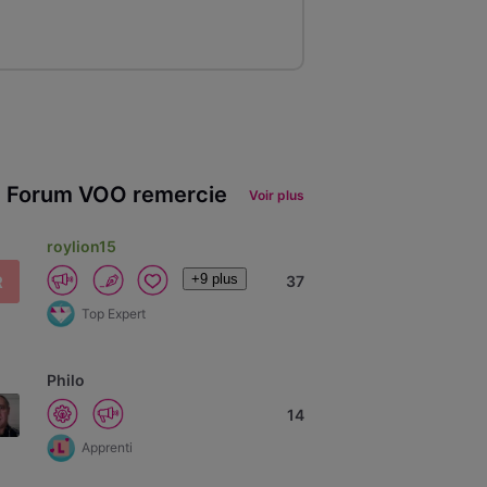
 Forum VOO remercie
Voir plus
roylion15
+9 plus
R
37
Top Expert
Philo
14
Apprenti