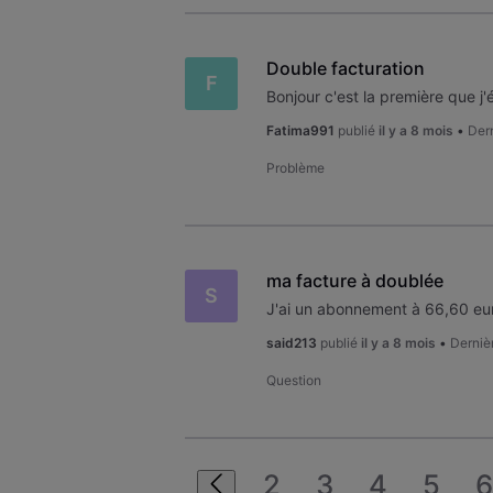
Double facturation
F
Fatima991
publié
il y a 8 mois
•
Dern
Problème
ma facture à doublée
S
said213
publié
il y a 8 mois
•
Derniè
Question
2
3
4
5