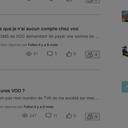
 que je n'ai aucun compte chez voo
Bonjour, je viens de recevoir un SMS de VOO demandant de payer une somme de 39.99 (impayé soit disant) alors que je n'ai jamais eu de compte chez VOO, je n'emploie pas VOO. Je viens de changer de numéro de téléphone il y a quelques jours et je n'ai rien demander, et je reçois un SMS. A la maison j'e
nière réponse par
Fallon
il y a 8 mois
61
5
0
4
tures VOO ?
Bonjour, pourquoi ne retrouve t'on pas mon numéro de TVA de ma société sur mes facture et le montant hors tva et tva comprise .
re réponse par
Fallon
il y a 8 mois
247
11
0
9