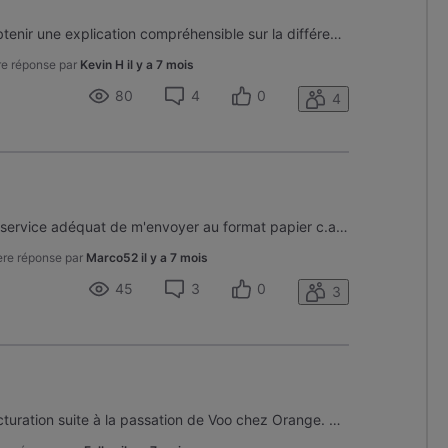
Bonjour , Serait ce possible d'obtenir une explication compréhensible sur la différence de montant sur ma facture VOO. J'ai, déjà payé le montant de 85€ ,mais je voudrais qu'on m'explique pourquoi j'ai un soldes différent de 77,55€ Merci a vous tous
re réponse par
Kevin H
il y a 7 mois
80
4
0
4
pourriez vous communiquer au service adéquat de m'envoyer au format papier c.a.d. par voie postal la facture du mois de Novembre tjr pas reçue et celle de décembre pas reçue non et cela malgré appel et demande au 078. Ceci n'est pas une question, juste l'envoi des facture. D'avance Merci
ère réponse par
Marco52
il y a 7 mois
45
3
0
3
Bonjour, J'ai un problème de facturation suite à la passation de Voo chez Orange. Quand je téléphone au 5000 (pareil avec le 078/50.50.50), je tombe sur Orange qui me renvoie vers un numéro de Voo (02/808.32.43) mais impossible de parler à quelqu'un. A chaque fois, j'ai de la musique d'attente et au