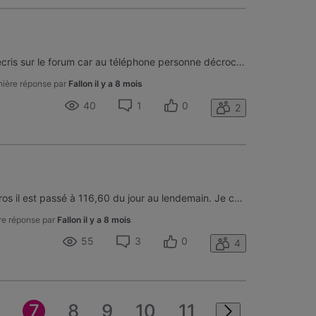
Bonjour c'est la première que j'écris sur le forum car au téléphone personne décroche. Voilà j'ai effectué une domiciliation, la domiciliation du mois d'octobre à était effectué mais maintenant je reçois un rappel, j'ai vérifié mon compte bancaire effectivement le montant est bien parti de mon compt
ière réponse par
Fallon
il y a 8 mois
40
1
0
2
J'ai un abonnement à 66,60 euros il est passé à 116,60 du jour au lendemain. Je contacte le service client au 078505050 de 9h à 12h mais personne ne ne me répond. Comment peut on passer du simple au double du jour au lendemain sans prévenir le clients . Quand on a un contrat la moindre des chose c'e
re réponse par
Fallon
il y a 8 mois
55
3
0
4
6
7
8
9
10
11