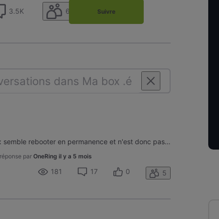
64
3.5K
Suivre
Bonjour, Depuis ce matin, la box semble rebooter en permanence et n'est donc pas fonctionnelle (elle passe sans cesse de "Boot++" à "Patientez"). J'ai suivi la procédure pour retirer le disque dur et là ça refonctionne. Si je le remets, c'est reparti pour les cycles de reboot. Je suppose que le disq
 réponse par
OneRing
il y a 5 mois
181
17
0
5