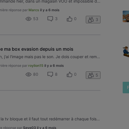
Bonjour, j'ai échangé ma télécommande hier, dans un magasin VOO et impossible de l'utiliser.... j'ai suivi le pas à pas, mais aucune connection... Quelqu'un a-t-il déjà eu le même problème?
nière réponse par
Marcs
il y a 6 mois
53
3
0
3
e ma box evasion depuis un mois
Lorsque j'allume ma box evasion, j'ai l'image mais pas le son. Je dois couper et remettre l'alimentation via l'interrupteur qui est derrière. La box reboote alors. Ensuite, elle s'éteint. Je dois alors la rallumer avec la télécommande et j'ai du son. C'est fastidieux de devoir faire cela tous les jo
nière réponse par
roylion15
il y a 6 mois
80
8
0
5
Bonjour, Depuis quelques jours, la tv bloque et il faut tout redémarrer à chaque fois, c'est gênant quand on regarde un film. Il indique code erreur 2020 pas de signal RF ou quelque chose ainsi, pouvez vous m'aider ?
re réponse par
Seve03
il y a 6 mois