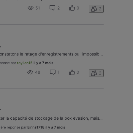
51
2
0
2
é
Bsr, depuis une semaine nous constatons le ratage d'enregistrements ou l'impossibilité de les lire. Revenir en arrière sur une émission en cours n'est parfois plus possible, la Box Evasion se fige. Redémarrage, coupure d'alimentation,retrait et réinsertion du disque n'apportent qu'une brève période
éponse par
roylion15
il y a 7 mois
48
1
0
2
r
Bonjour je souhaiterais augmenter la capacité de stockage de la box evasion, mais je ne trouve pas d'infos à ce sujet Quelle capacité maximale accepte-elle? Est ce qu'un SSD apporterait quelque chose niveau réactivité par rapport au HDD?
ière réponse par
Einna1718
il y a 7 mois