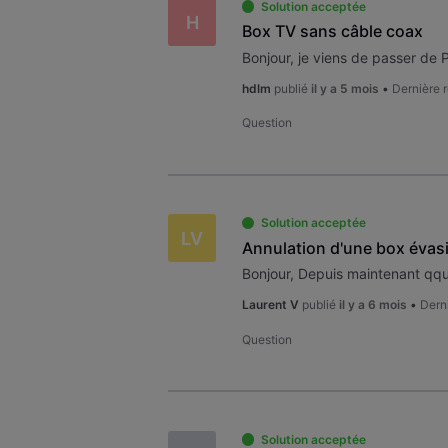
Solution acceptée
H
Box TV sans câble coax
hdlm
publié
il y a 5 mois
•
Dernière 
Question
Solution acceptée
LV
Annulation d'une box évas
Laurent V
publié
il y a 6 mois
•
Dern
Question
Solution acceptée