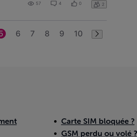
57
4
0
2
5
6
7
8
9
10
ment
Carte SIM bloquée ?
GSM perdu ou volé 