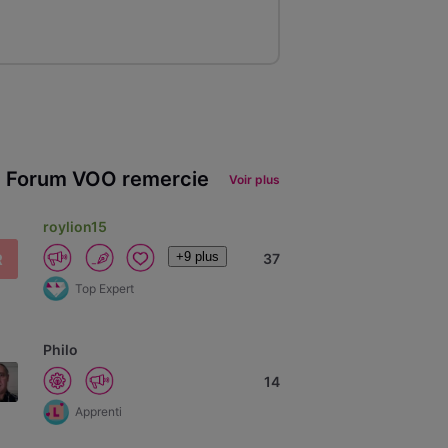
 Forum VOO remercie
Voir plus
roylion15
+9 plus
R
37
Top Expert
Philo
14
Apprenti