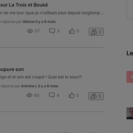
 sur La Trois et Bouké
Bonjour, après une réinitialisation de ma box (que je n'utilisais plus depuis longtemps), je n'ai pas de son ni d'image sur aucune chaine sauf sur La trois et Bouké ... une idée de comment régler ce problème ? déjà merci
e réponse par
Olistoo
il y a 6 mois
57
3
0
2
Le
coupure son
ige et le son est coupé ! Quel est le souci?
 réponse par
Antoine L
il y a 6 mois
90
4
0
5