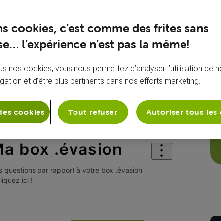
ns cookies, c’est comme des frites sans
e… l’expérience n’est pas la même!
s nos cookies, vous nous permettez d’analyser l’utilisation de no
igation et d’être plus pertinents dans nos efforts marketing.
des cookies
Tout refuser
Autoriser tous les
sion
Ma box .évasion
a box .évasion
 questions par rapport à votre box .évasion
liquez ici !