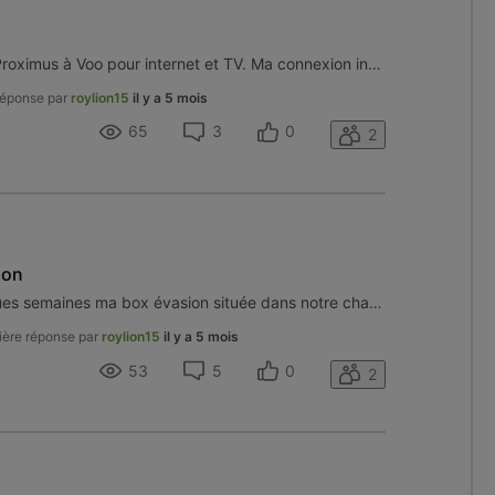
Bonjour, je viens de passer de Proximus à Voo pour internet et TV. Ma connexion internet est beaucoup plus rapide (10 fois…) mais j’ai omis un détail important, à savoir que je n’ai pas de câble coaxial qui arrive tout près de ma télévision et je n’ai pas la possibilité d’en amener sans saigner et/o
réponse par
roylion15
il y a 5 mois
65
3
0
2
ion
Bonjour, Depuis maintenant qques semaines ma box évasion située dans notre chambre multiplie les problèmes : Disque dur HS, image figée, etc. N'ayant plus l'utilité car plus d'enregistrements (ça je le fais via ma box evasion de salon) j'aimerais m'en séparer et bénéficier d'une autre système. Car p
ière réponse par
roylion15
il y a 5 mois
53
5
0
2