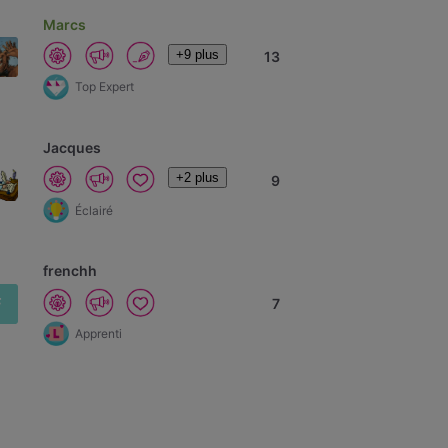
Marcs
+9 plus
13
Top Expert
Jacques
+2 plus
9
Éclairé
frenchh
F
7
Apprenti