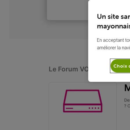
Un site sa
mayonnais
En acceptant tou
améliorer la nav
Choix 
Le Forum VOO
Télévi
M
Des
? C