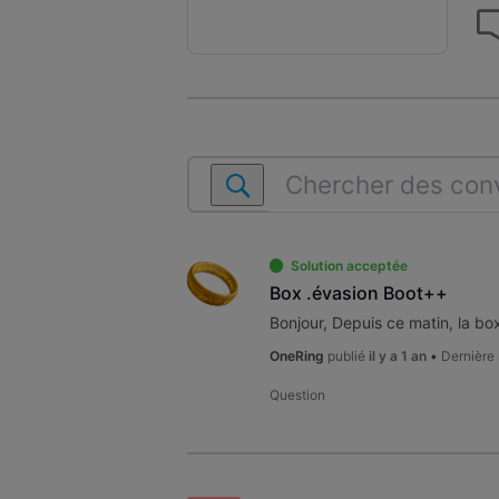
Chercher
des
conversations
dans
Solution acceptée
Ma
Box .évasion Boot++
box
.évasion
OneRing
publié
il y a 1 an
•
Dernière
Question