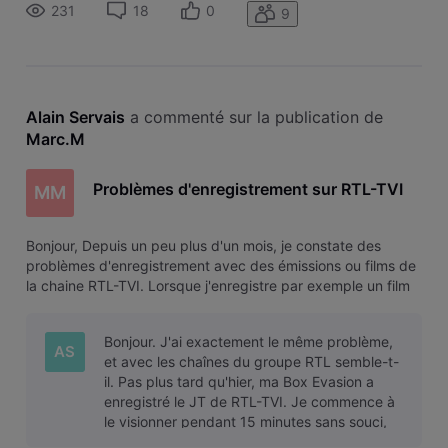
lancer la lecture, tout semble normale, ça m'affiche par
231
18
0
9
exemple que
Alain Servais
 a commenté sur la publication de 
Marc.M
Problèmes d'enregistrement sur RTL-TVI
MM
Bonjour, Depuis un peu plus d'un mois, je constate des
problèmes d'enregistrement avec des émissions ou films de
la chaine RTL-TVI. Lorsque j'enregistre par exemple un film
et que je vais ensuite dans le menu "enregistrements" pour
lancer la lecture, tout semble normale, ça m'affiche par
Bonjour. J'ai exactement le même problème,
exemple que
AS
et avec les chaînes du groupe RTL semble-t-
il. Pas plus tard qu'hier, ma Box Evasion a
enregistré le JT de RTL-TVI. Je commence à
le visionner pendant 15 minutes sans souci,
jusqu'à ce que je décide de fair