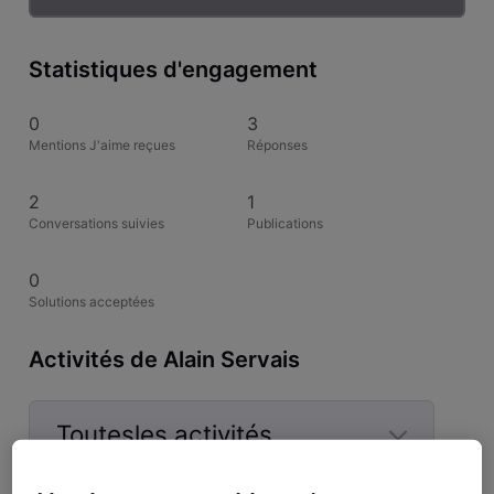
Statistiques d'engagement
0
3
Mentions J'aime reçues
Réponses
2
1
Conversations suivies
Publications
0
Solutions acceptées
Activités de Alain Servais
Toutesles activités
Selected