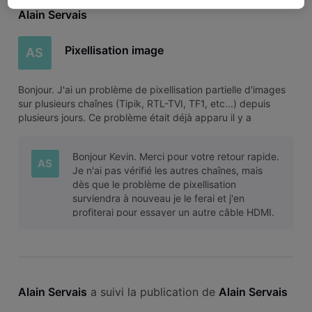
Alain Servais
Pixellisation image
AS
Bonjour. J'ai un problème de pixellisation partielle d'images
sur plusieurs chaînes (Tipik, RTL-TVI, TF1, etc...) depuis
plusieurs jours. Ce problème était déjà apparu il y a
quelques mois et le technicien VOO n'avait rien détecté
d'anormal au niveau du câble coaxial, le signal était bon. Il
Bonjour Kevin. Merci pour votre retour rapide.
faut di
AS
Je n'ai pas vérifié les autres chaînes, mais
dès que le problème de pixellisation
surviendra à nouveau je le ferai et j'en
profiterai pour essayer un autre câble HDMI.
Je communiquerai le résultat dans
Alain Servais
 a suivi la publication de 
Alain Servais