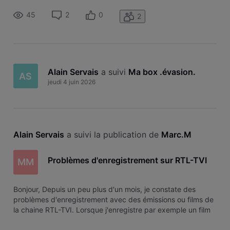
d'anormal au niveau du câble coaxial, le signal était bon. Il
45
2
0
2
faut di
Alain Servais
 a suivi 
Ma box .évasion
.
AS
jeudi 4 juin 2026
Alain Servais
 a suivi la publication de 
Marc.M
Problèmes d'enregistrement sur RTL-TVI
MM
Bonjour, Depuis un peu plus d'un mois, je constate des
problèmes d'enregistrement avec des émissions ou films de
la chaine RTL-TVI. Lorsque j'enregistre par exemple un film
et que je vais ensuite dans le menu "enregistrements" pour