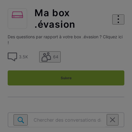
Ma box
.évasion
Des questions par rapport à votre box .évasion ? Cliquez ici
!
64
3.5K
Suivre
Chercher
des