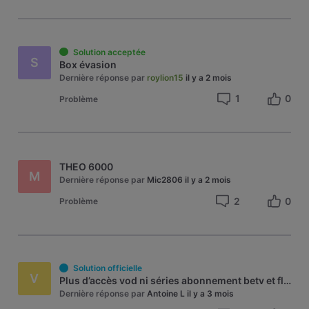
Solution acceptée
S
Box évasion
Dernière réponse par
roylion15
il y a 2 mois
1
0
Problème
THEO 6000
M
Dernière réponse par
Mic2806
il y a 2 mois
2
0
Problème
Solution officielle
V
Plus d’accès vod ni séries abonnement betv et flashmodem
Dernière réponse par
Antoine L
il y a 3 mois