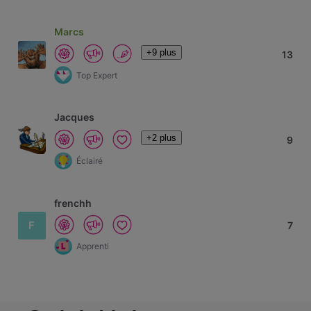
Marcs
+9 plus
13
Top Expert
Jacques
+2 plus
9
Éclairé
frenchh
F
7
Apprenti