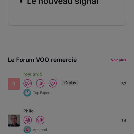
Le nouveau signal
Le Forum VOO remercie
Voir plus
roylion15
+9 plus
R
37
Top Expert
Philo
14
Apprenti