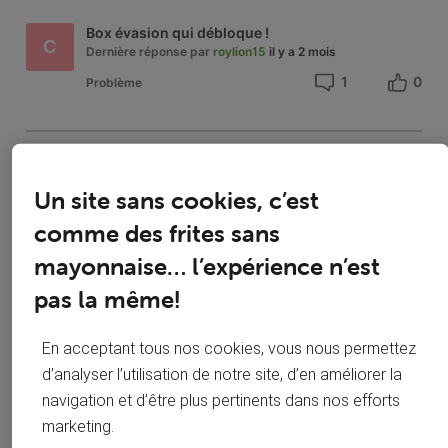
conversations
dans
Box évasion qui débloque !
C
Ma
Dernière réponse par
roylion15
il y a 2 mois
box
1
0
Problème
.évasion
Solution acceptée
M
Un site sans cookies, c’est
Problème box évasion
Dernière réponse par
roylion15
il y a 2 mois
comme des frites sans
1
0
Problème
mayonnaise… l’expérience n’est
pas la même!
Panne non résolue après passage technicien- problème au poteau - bloqué jusqu'à mercredi
En acceptant tous nos cookies, vous nous permettez
M
Dernière réponse par
Antoine L
il y a 2 mois
d’analyser l’utilisation de notre site, d’en améliorer la
1
0
Problème
navigation et d’être plus pertinents dans nos efforts
marketing.