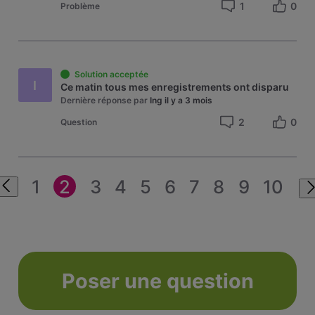
1
0
Problème
Solution acceptée
I
Ce matin tous mes enregistrements ont disparu
Dernière réponse par
Ing
il y a 3 mois
2
0
Question
1
2
3
4
5
6
7
8
9
10
Poser une question