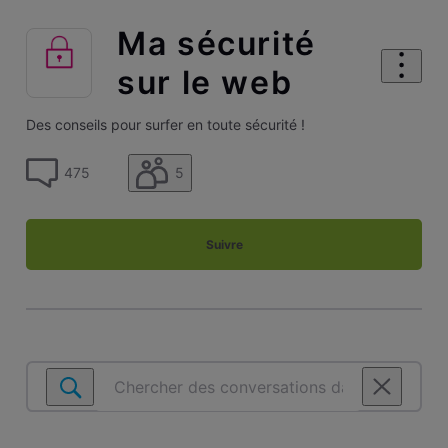
Ma sécurité
sur le web
Des conseils pour surfer en toute sécurité !
5
475
Suivre
Chercher
des
conversations