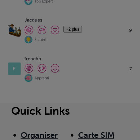
Top Expert
Jacques
+2 plus
9
Éclairé
frenchh
F
7
Apprenti
Quick Links
Organiser
Carte SIM