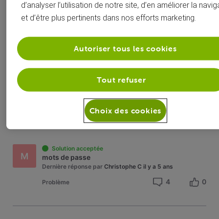
Bloquer des URLs en https - Configuration du routeur
d’analyser l’utilisation de notre site, d’en améliorer la navig
C
Dernière réponse par
roylion15
il y a 5 ans
et d’être plus pertinents dans nos efforts marketing.
8
0
Question
Autoriser tous les cookies
Quand de parfaits crétins se défoulent contre les bénévoles du Forum.
Tout refuser
Dernière réponse par
procter
il y a 5 ans
2
0
Question
Choix des cookies
Solution acceptée
M
mots de passe
Dernière réponse par
Christophe C
il y a 5 ans
4
0
Problème