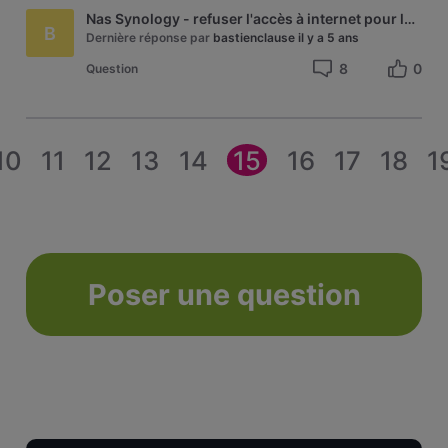
Nas Synology - refuser l'accès à internet pour les services suivants : SMB, AFP
B
Dernière réponse par
bastienclause
il y a 5 ans
8
0
Question
10
11
12
13
14
15
16
17
18
1
Poser une question