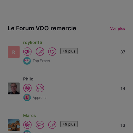
Le Forum VOO remercie
Voir plus
roylion15
+9 plus
R
37
Top Expert
Philo
14
Apprenti
Marcs
+9 plus
13