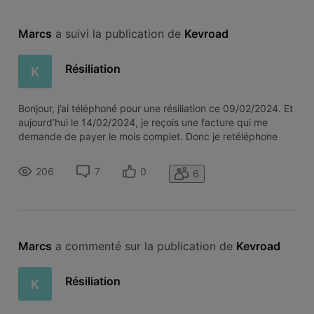
Marcs
 a suivi la publication de 
Kevroad
Résiliation
K
Bonjour, j’ai téléphoné pour une résiliation ce 09/02/2024. Et
aujourd’hui le 14/02/2024, je reçois une facture qui me
demande de payer le mois complet. Donc je retéléphone
pour voir où en est la résiliation… le collaborateur me
confirme qu’il voit bien une demande faite le 09/02/2024
206
7
0
6
mais qui n’a p
Marcs
 a commenté sur la publication de 
Kevroad
Résiliation
K