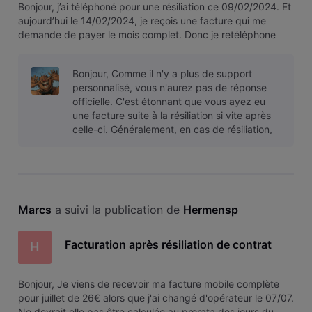
Bonjour, j’ai téléphoné pour une résiliation ce 09/02/2024. Et
aujourd’hui le 14/02/2024, je reçois une facture qui me
demande de payer le mois complet. Donc je retéléphone
pour voir où en est la résiliation… le collaborateur me
confirme qu’il voit bien une demande faite le 09/02/2024
Bonjour, Comme il n'y a plus de support
mais qui n’a p
personnalisé, vous n'aurez pas de réponse
officielle. C'est étonnant que vous ayez eu
une facture suite à la résiliation si vite après
celle-ci. Généralement, en cas de résiliation,
c'est la facture totale qu
Marcs
 a suivi la publication de 
Hermensp
Facturation après résiliation de contrat
H
Bonjour, Je viens de recevoir ma facture mobile complète
pour juillet de 26€ alors que j'ai changé d'opérateur le 07/07.
Ne devrait elle pas être calculée au prorata des jours du