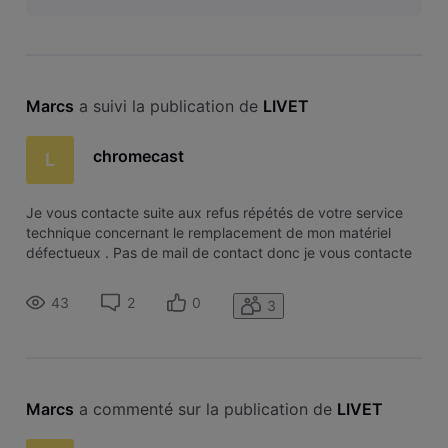
payer, attention, la factur
Marcs
 a suivi la publication de 
LIVET
chromecast
L
Je vous contacte suite aux refus répétés de votre service
technique concernant le remplacement de mon matériel
défectueux . Pas de mail de contact donc je vous contacte
par ce forum votre service technique n'a eu de cesse que
de me balader avec chaque fois une réponse différente,
43
2
0
3
prétextant que je n
Marcs
 a commenté sur la publication de 
LIVET