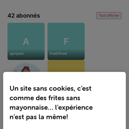
42 abonnés
Tout afficher
A
F
apriyam
fredOfred
B
Un site sans cookies, c’est
KellyB34
Brina73
comme des frites sans
mayonnaise… l’expérience
n’est pas la même!
3 suivent