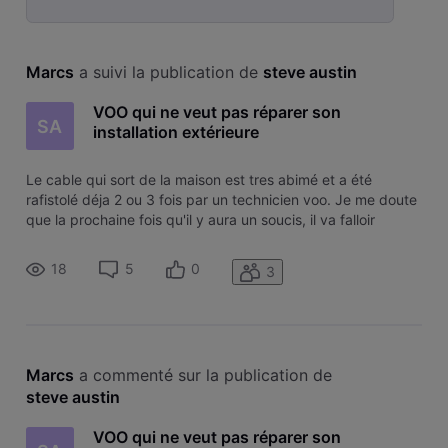
Selected
Toutesles
Marcs
 a suivi la publication de 
steve austin
activités
VOO qui ne veut pas réparer son
SA
installation extérieure
Le cable qui sort de la maison est tres abimé et a été
rafistolé déja 2 ou 3 fois par un technicien voo. Je me doute
que la prochaine fois qu'il y aura un soucis, il va falloir
remplacer tout le cable. Le dernier technicien m'a dit "à
force de rafistoler, le cable devient très court, il va falloir l
18
5
0
3
Marcs
 a commenté sur la publication de 
steve austin
VOO qui ne veut pas réparer son