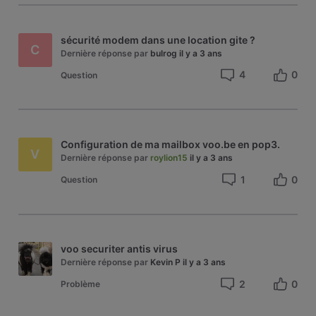
sécurité modem dans une location gite ?
C
Dernière réponse par
bulrog
il y a 3 ans
4
0
Question
Configuration de ma mailbox voo.be en pop3.
V
Dernière réponse par
roylion15
il y a 3 ans
1
0
Question
voo securiter antis virus
Dernière réponse par
Kevin P
il y a 3 ans
2
0
Problème