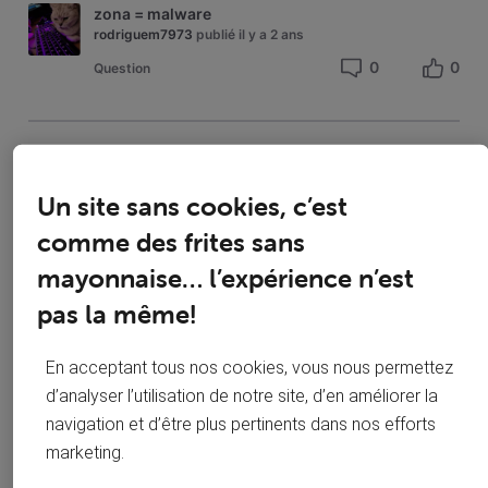
dans
zona = malware
Ma
rodriguem7973
publié
il y a 2 ans
sécurité
0
0
Question
sur
le
web
Solution acceptée
G
VIS+
Un site sans cookies, c’est
Dernière réponse par
theo2007
il y a 2 ans
comme des frites sans
1
0
Question
mayonnaise… l’expérience n’est
pas la même!
Solution acceptée
En acceptant tous nos cookies, vous nous permettez
D
Comment modifier mon mot de passe sur le webmail ?
Dernière réponse par
KABIL
il y a 2 ans
d’analyser l’utilisation de notre site, d’en améliorer la
navigation et d’être plus pertinents dans nos efforts
7
0
Question
marketing.