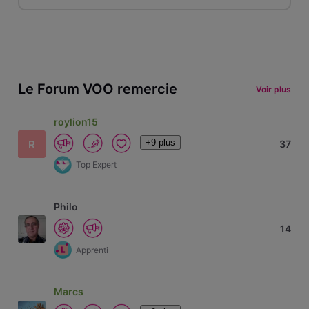
Le Forum VOO remercie
Voir plus
roylion15
+9 plus
R
37
Top Expert
Philo
14
Apprenti
Marcs