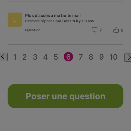
Plus d'accès à ma boite mail
L
Dernière réponse par
Gilles N
il y a 3 ans
7
0
Question
1
2
3
4
5
6
7
8
9
10
Poser une question