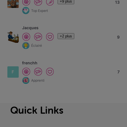
+9 plus
13
Top Expert
Jacques
+2 plus
9
Éclairé
frenchh
F
7
Apprenti
Quick Links