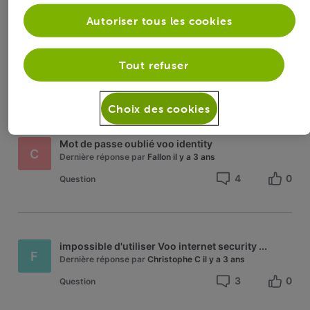
Autoriser tous les cookies
Solution acceptée
M
Mot de passe VOO Internet Security+
Dernière réponse par
Christophe C
il y a 3 ans
Tout refuser
5
0
Question
Choix des cookies
Mot de passe oublié voo identity
C
Dernière réponse par
Fallon
il y a 3 ans
4
0
Question
impossible d'utiliser Voo internet security ...
F
Dernière réponse par
Christophe C
il y a 3 ans
3
0
Question