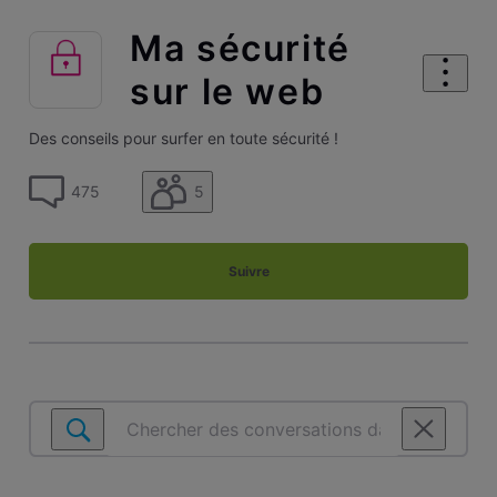
Ma sécurité
sur le web
Des conseils pour surfer en toute sécurité !
5
475
Suivre
Chercher
des
conversations