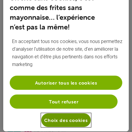
comme des frites sans
mayonnaise… l’expérience
n’est pas la même!
En acceptant tous nos cookies, vous nous permettez
d’analyser l’utilisation de notre site, d’en améliorer la
navigation et d’être plus pertinents dans nos efforts
marketing.
Réponses
Autoriser tous les cookies
Oldest First
Tout refuser
Selected
Oldest
Choix des cookies
First
Fallon
il y a 3 ans
F