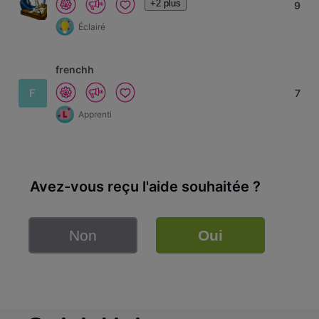
+2 plus
9
Éclairé
frenchh
F
7
Apprenti
Avez-vous reçu l'aide souhaitée ?
Non
Oui