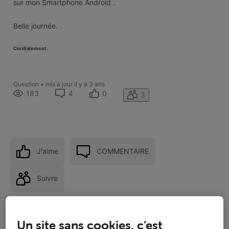
sur mon Smartphone Android .
Belle journée.
Cordialement.
Question
•
mis à jour
il y a 3 ans
183
4
0
3
J'aime
COMMENTAIRE
Suivre
Un site sans cookies, c’est