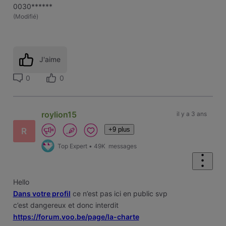
0030******
(
Modifié
)
J'aime
0
0
roylion15
il y a 3 ans
+9 plus
R
Top Expert
•
49K
messages
Hello
Dans votre profil
ce n’est pas ici en public svp
c’est dangereux et donc interdit
https://forum.voo.be/page/la-charte