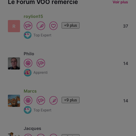
Le Forum VOO remercie
Voir plus
roylion15
+9 plus
R
37
Top Expert
Philo
14
Apprenti
Marcs
+9 plus
14
Top Expert
Jacques