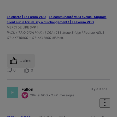
La charte | Le Forum VOO
-
‎La communauté VOO évolue : Support
client sur le forum, il y a du changement ! | Le Forum VOO
MERCI DE LIRE SVP !!!
PACK « TRIO GIGA MAX » | CGA4233 Mode Bridge | Routeur ASUS
GT-AXE16000 + GT-AX11000 AiMesh.
J'aime
0
0
Fallon
il y a 3 ans
F
Officiel VOO
•
2.4K
messages