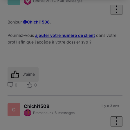
Officiel VOO
•
2.4K
messages
Bonjour
@Chichi1508
,
Pourriez-vous
ajouter votre numéro de client
dans votre
profil afin que j'accède à votre dossier svp ?
J'aime
0
0
Chichi1508
il y a 3 ans
C
Promeneur
•
6
messages