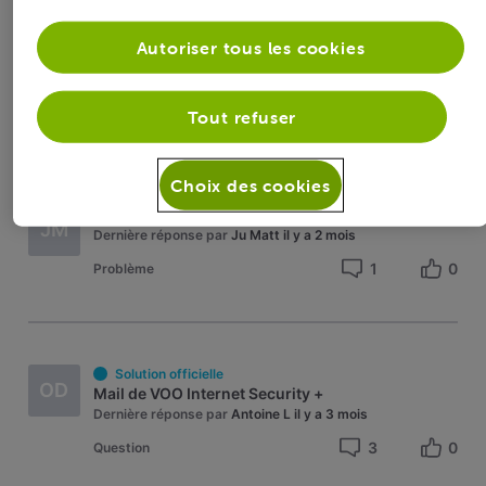
Autoriser tous les cookies
Ai-je réellement été contacté par Voo et/ou Orange?
L
Dernière réponse par
roylion15
il y a 1 mois
3
0
Problème
Tout refuser
Choix des cookies
Code erreur TV VOO+
JM
Dernière réponse par
Ju Matt
il y a 2 mois
1
0
Problème
Solution officielle
OD
Mail de VOO Internet Security +
Dernière réponse par
Antoine L
il y a 3 mois
3
0
Question