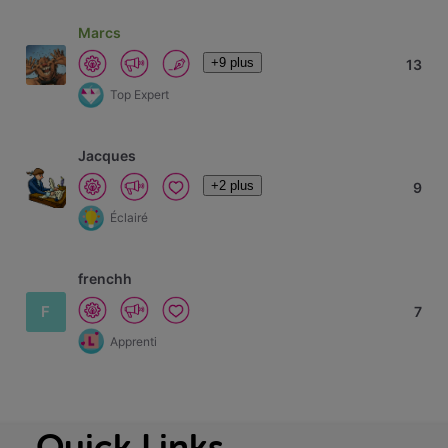
Marcs
+9 plus
13
Top Expert
Jacques
+2 plus
9
Éclairé
frenchh
F
7
Apprenti
Quick Links