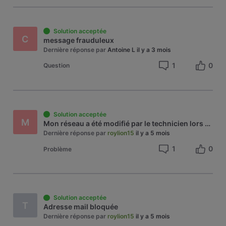
Solution acceptée
C
message frauduleux
Dernière réponse par
Antoine L
il y a 3 mois
1
0
Question
Solution acceptée
M
Mon réseau a été modifié par le technicien lors d'un changement de modem, depuis il mentionne un réseau réseau caché, sécurité faible.
Dernière réponse par
roylion15
il y a 5 mois
1
0
Problème
Solution acceptée
T
Adresse mail bloquée
Dernière réponse par
roylion15
il y a 5 mois