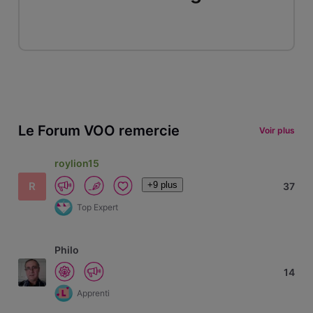
Le Forum VOO remercie
Voir plus
roylion15
+9 plus
R
37
Top Expert
Philo
14
Apprenti