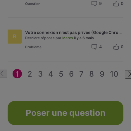
9
0
Question
Votre connexion n'est pas privée (Google Chrome)
B
Dernière réponse par
Marcs
il y a 6 mois
4
0
Problème
1
2
3
4
5
6
7
8
9
10
Poser une question