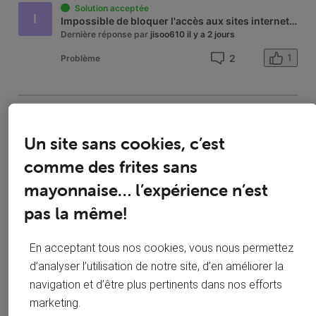
dans
Solution acceptée
I
Ma
Impossible de bloquer l'accès aux sites internet + portée du modem très limitée
sécurité
Dernière réponse par
jisoo610
il y a 2 jours
sur
1
2
Problème
le
web
VOO SECURITY
S
Un site sans cookies, c’est
Dernière réponse par
Kevin H
il y a 4 jours
comme des frites sans
1
0
Question
mayonnaise… l’expérience n’est
pas la même!
Solution acceptée
B
Impossible de me connecter à Voo Identity Protection
En acceptant tous nos cookies, vous nous permettez
Dernière réponse par
Brunelle
il y a 24 jours
d’analyser l’utilisation de notre site, d’en améliorer la
2
0
Question
navigation et d’être plus pertinents dans nos efforts
marketing.