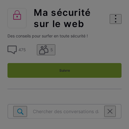
Ma sécurité
sur le web
Des conseils pour surfer en toute sécurité !
5
475
Suivre
Chercher
des
conversations