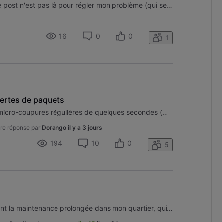
Bonjour à tous, Tout d'abord, ce post n'est pas là pour régler mon problème (qui semble ne pas être visible du côté de chez VOO...), mais bien pour avoir des CONSEILS (comme à dit le technicien au téléphone) sur comment « réduire », voire « régler » mes problèmes de latence. Je m'explique. Étant un
16
0
0
1
pertes de paquets
Bonjour, J'ai dernièrement des micro-coupures régulières de quelques secondes (mais suffisante pour tout "faire sauter"). J'ai aussi énormément d'alerte de haute latence et de perte de paquets. Mon routeur voo est en mode bridge , j'ai un routeur perso Ubiquiti UDR7 derrière j'ai donc les logs conce
re réponse par
Dorango
il y a 3 jours
194
10
0
5
Bonjour, Je vous écris concernant la maintenance prolongée dans mon quartier, qui a entraîné une interruption de service de deux jours. Votre communication se limite à des généralités sur "l’entretien et la modernisation du réseau", sans aucune précision sur : La nature exacte des travaux : Pourquoi