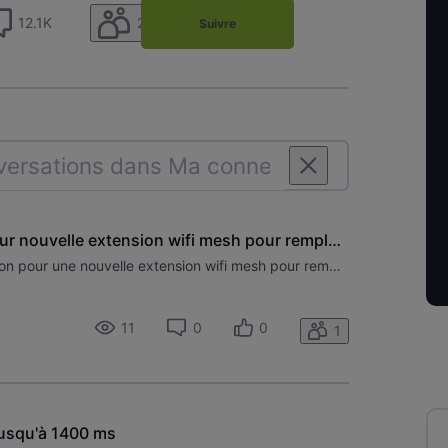
238
12.1K
Suivre
Recherche une solution pour nouvelle extension wifi mesh pour remplacer les 4 répéteurs Netgear ac2200 nighthawk 7300 v2.
Bonjour je Recherche une solution pour une nouvelle extension wifi mesh pour remplacer les 4 répéteurs Netgear ac2200 nighthawk 7300 v2. actuelle. Actuellement 24 appareils connecté Puissance réseau 2.5 et 5GB Pack Internet Fixe • NET GIGA MAX (download: 1 Gbps, upload: 50 Mbps, illimité)* Quatro Ne
11
0
0
1
 jusqu'à 1400 ms