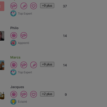
+9 plus
R
37
Top Expert
Philo
14
Apprenti
Marcs
+9 plus
14
Top Expert
Jacques
+2 plus
9
Éclairé