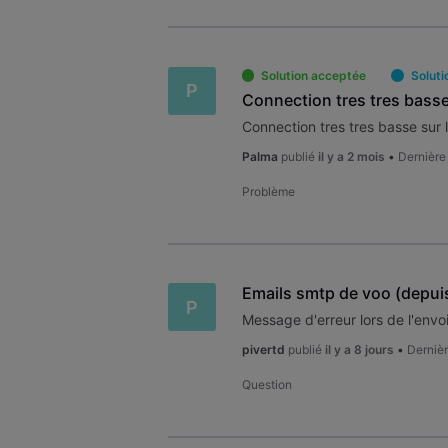
Solution acceptée
Solutio
P
Palma
publié
il y a 2 mois
•
Dernière
Problème
P
pivertd
publié
il y a 8 jours
•
Dernièr
Question