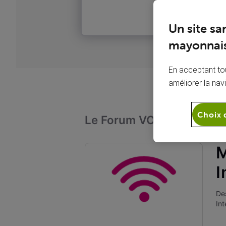
Un site sa
mayonnais
En acceptant tou
améliorer la nav
Choix 
Le Forum VOO
Intern
M
I
Des
Int