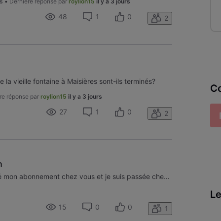
rs
•
Dernière réponse par
roylion15
il y a 3 jours
48
1
0
2
e la vieille fontaine à Maisières sont-ils terminés?
Co
re réponse par
roylion15
il y a 3 jours
27
1
0
2
n
Il y a un petit moment j’ai annulé mon abonnement chez vous et je suis passée chez Orange puisque il travaille à partir de l’année prochaine ensemble. Je n’ai toujours pas reçu la facture de Clôturassions, ni par l’e-mail, ni par message . Je pense qu’il y a un problème de niveau communication, car
Le
15
0
0
1