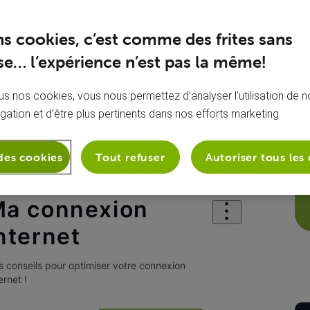
ns cookies, c’est comme des frites sans
e… l’expérience n’est pas la même!
s nos cookies, vous nous permettez d’analyser l’utilisation de no
igation et d’être plus pertinents dans nos efforts marketing.
des cookies
Tout refuser
Autoriser tous les
et
Ma connexion Internet
a connexion
nternet
 conseils pour optimiser votre connexion
ernet !