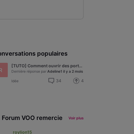
nversations populaires
[TUTO] Comment ouvrir des ports sur le nouveau modem Technicolor de VOO - modèle CGA4233
R
Dernière réponse par
Adeline1
il y a 2 mois
34
4
Idée
 Forum VOO remercie
Voir plus
roylion15