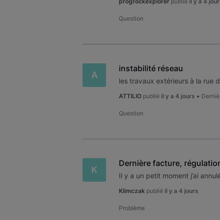
progrockexplorer
publié
il y a 4 jou
Question
instabilité réseau
A
les travaux extérieurs à la rue d
ATTILIO
publié
il y a 4 jours
•
Derniè
Question
Dernière facture, régulatio
K
Klimczak
publié
il y a 4 jours
Problème