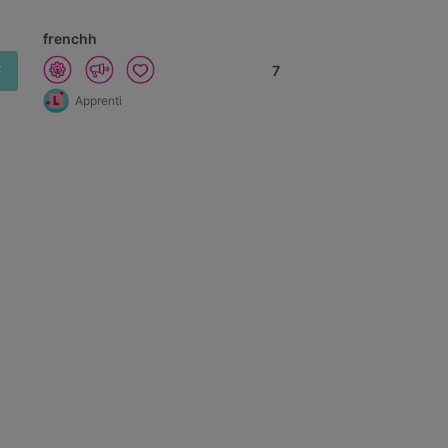
frenchh
F
7
Apprenti