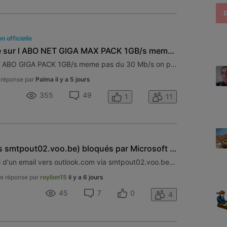
n officielle
Connection tres tres basse sur l ABO NET GIGA MAX PACK 1GB/s meme pas du 30 Mb/s et meme des deco frequente
Connection tres tres basse sur l ABO GIGA PACK 1GB/s meme pas du 30 Mb/s on paie o paie et et ca fonctionne mal ????? Province du Hainault ---- Le Roeulx
 réponse par
Palma
il y a 5 jours
355
49
1
11
Emails smtp de voo (depuis smtpout02.voo.be) bloqués par Microsoft vers outlook.com
Message d'erreur lors de l'envoi d'un email vers outlook.com via smtpout02.voo.be This is the mail system at host smtpout02.voo.be.I'm sorry to have to inform you that your message could notbe delivered to one or more recipients. It's attached below.For further assistance, please send mail to postma
e réponse par
roylion15
il y a 6 jours
45
7
0
4