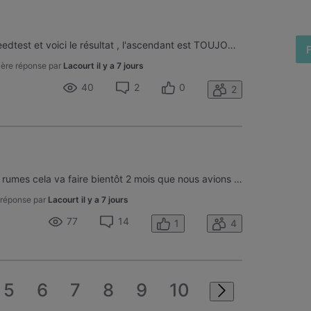
Bonjour, j'ai réalisé plusieurs speedtest et voici le résultat , l'ascendant est TOUJOURS au plus bas ce qui rend la connexion très lente et presque inutilisable, j'ai eteind/rallumé le modem et même réinitaliser, rien n'y fait, que faire ? Cela dure depuis 1 semaine et c'est tres FRUSTRANT
ère réponse par
Lacourt
il y a 7 jours
40
2
0
2
Bonjour j habite la commune de rumes cela va faire bientôt 2 mois que nous avions des coupures (internet et voo box ) depuis 2 mois je téléphone tout le temps et toujours la même réponse " c est un gros problème sur le réseaux c est une grosse panne cela va être rétablie au plus vite ... oui fin 2 m
 réponse par
Lacourt
il y a 7 jours
77
14
1
4
5
6
7
8
9
10