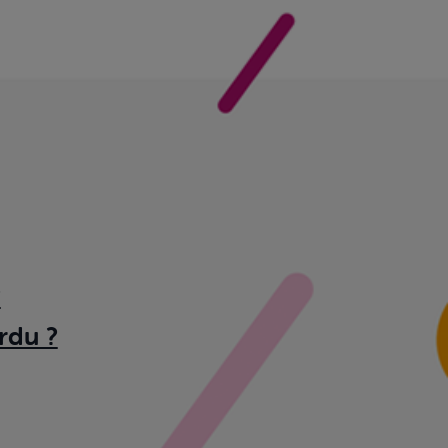
?
rdu ?