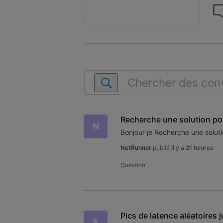
Chercher
des
conversations
dans
N
Ma
connexion
Internet
NetRunner
publié
il y a 21 heures
Question
Pics de latence aléatoires
S