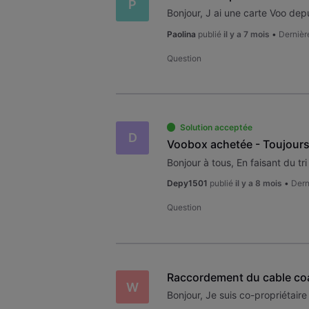
P
Paolina
publié
il y a 7 mois
•
Dernièr
Question
Solution acceptée
D
Voobox achetée - Toujours 
Depy1501
publié
il y a 8 mois
•
Dern
Question
Raccordement du cable coax
W