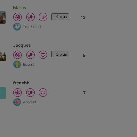
Marcs
+9 plus
13
Top Expert
Jacques
+2 plus
9
Éclairé
frenchh
F
7
Apprenti