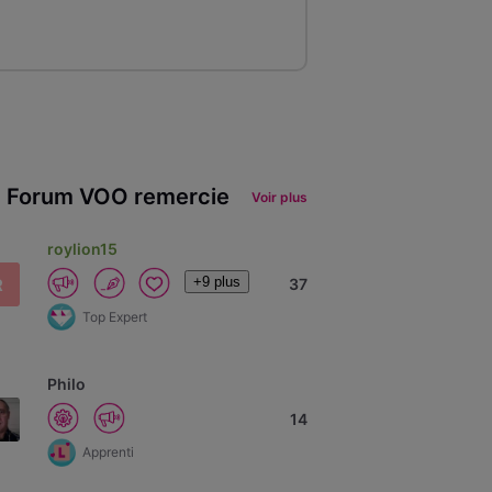
 Forum VOO remercie
Voir plus
roylion15
+9 plus
R
37
Top Expert
Philo
14
Apprenti