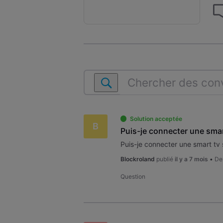
Chercher
des
conversations
dans
Solution acceptée
B
Ma
Puis-je connecter une smar
Carte
TV
et
Blockroland
publié
il y a 7 mois
•
De
ma
VOObox
Question