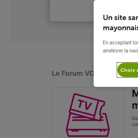
Un site sa
mayonnais
En acceptant tou
améliorer la nav
Choix 
Le Forum VOO
Télévi
M
Des
vot