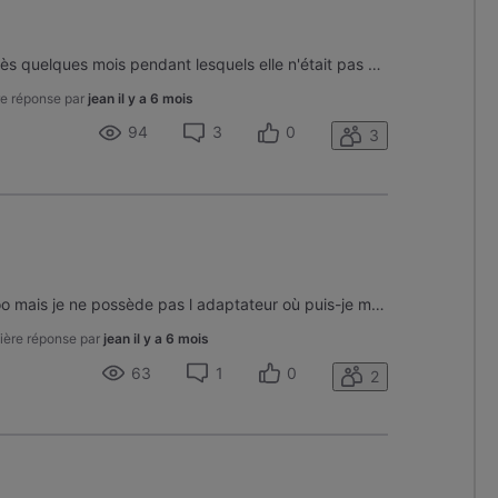
Bonjour, j' ai repris ma carte après quelques mois pendant lesquels elle n'était pas utilisée. À l'exception d'euronews et de la 3 aucune chaîne ne fonctionne. J'ai le message d'erreur EC3. Le téléviseur est maintenu allumé depuis 5 heures et toujours rien. Quel est la marche à suivre ? D'avance mer
e réponse par
jean
il y a 6 mois
94
3
0
3
Tv hisense qui réclame carte voo mais je ne possède pas l adaptateur où puis-je me le procurer
ière réponse par
jean
il y a 6 mois
63
1
0
2