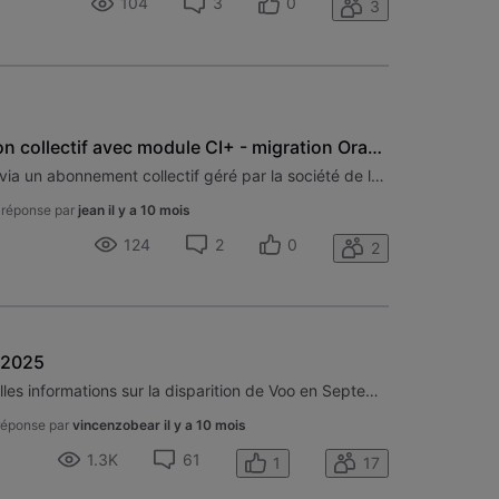
104
3
0
3
Abonnement télédistribution collectif avec module CI+ - migration Orange
Bonjour, Je suis abonné à VOO via un abonnement collectif géré par la société de logement. Il s'agit d'un abonnement donnant accès à la télédistribution seule et j'utilise le module CI+ de VOO dans ma TV. Que se passera-t-il pour ces abonnements avec la migration Orange ? Peut-on continuer à utilise
 réponse par
jean
il y a 10 mois
124
2
0
2
 2025
Bonjour, Auriez-vous des nouvelles informations sur la disparition de Voo en Septembre 2025 pour les vieux clients? Est-ce que la voobox et les cartes CI+ continueront de fonctionner? Que coûtera un décodeur supplémentaire (ma vieille TV Samsung n'a pas l'application Orange TV) Est-ce qu'il y aura u
réponse par
vincenzobear
il y a 10 mois
1.3K
61
1
17