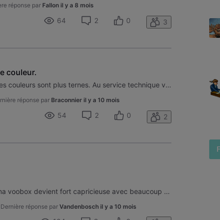
ère réponse par
Fallon
il y a 8 mois
64
2
0
3
e couleur.
Bonjour, Ai une image sombre, les couleurs sont plus ternes. Au service technique voo pas agréable. Suis travalleuse à pause et donc je ne sais pas rester chez moi toute une matinée ou après midi.
rnière réponse par
Braconnier
il y a 10 mois
54
2
0
2
Bonjour, La telecommande de ma voobox devient fort capricieuse avec beaucoup de faux contact. Est-il possible d'avoir une nouvelle telecommande svp ? Merci d'avance
•
Dernière réponse par
Vandenbosch
il y a 10 mois