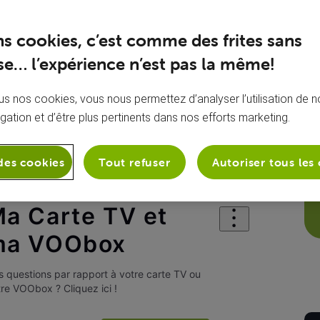
ns cookies, c’est comme des frites sans
e… l’expérience n’est pas la même!
s nos cookies, vous nous permettez d’analyser l’utilisation de no
igation et d’être plus pertinents dans nos efforts marketing.
des cookies
Tout refuser
Autoriser tous les
sion
Ma Carte TV et ma VOObox
a Carte TV et
ma VOObox
 questions par rapport à votre carte TV ou
re VOObox ? Cliquez ici !