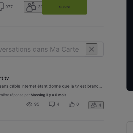
33
977
Suivre
t tv
Puis-je connecter une smart tv sans câble internet étant donné que la tv est branché sur décodeur orange
rnière réponse par
Massing
il y a 6 mois
95
4
0
4