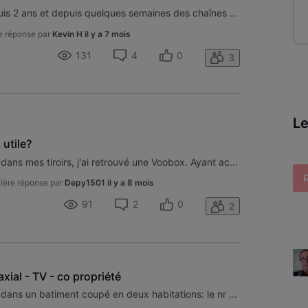
Bonjour, J ai une carte Voo depuis 2 ans et depuis quelques semaines des chaînes ont disparues. Il y a un message d erreur: "votre carte a puce VOO n est pas correctement placée dans votre carte TV numérique Voo" or ce message n apparaît que sur certaines chaînes, pour les autres, aucun soucis! Pour
e réponse par
Kevin H
il y a 7 mois
131
4
0
3
Le
utile?
Bonjour à tous, En faisant du tri dans mes tiroirs, j'ai retrouvé une Voobox. Ayant actuellement un Evasion, j'ai branché le HDMI, Coax et Ethernet dessus et elle semble fonctionner correctement. Excepté la carte qui n'est plus active, donc pas de son ou image. Est-il intéressant de garder cette Voo
ière réponse par
Depy1501
il y a 8 mois
91
2
0
2
ial - TV - co propriété
Bonjour, Je suis co-propriétaire dans un batiment coupé en deux habitations: le nr 2 et le nr 2A. Le batiment vient d'être rénové et était à l'origine une seule habitation: le nr 2. Actuellement, un cable coaxial, qui date d'avant la renovation, arrive de l'extérieur à la cave dans les nouvelles par