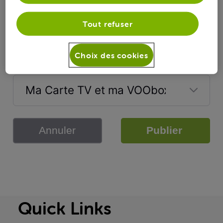
Télévision
Tout refuser
Selected
Choix des cookies
Télévision
Sujet
Ma Carte TV et ma VOObox
Selected
Ma
Annuler
Publier
Carte
TV
et
ma
VOObox
Quick Links