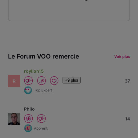
Le Forum VOO remercie
Voir plus
roylion15
+9 plus
R
37
Top Expert
Philo
14
Apprenti