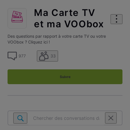
Ma Carte TV
et ma VOObox
Des questions par rapport à votre carte TV ou votre
VOObox ? Cliquez ici !
33
977
Suivre
Chercher
des