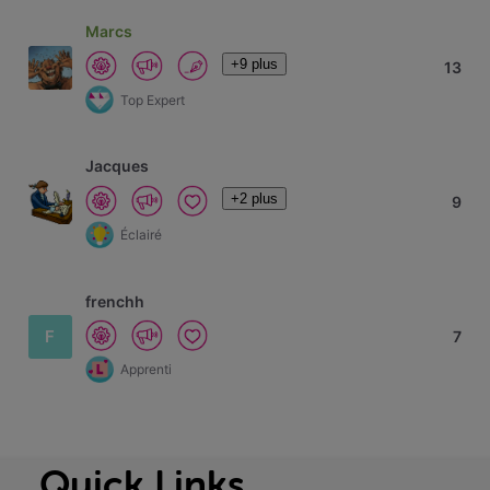
Marcs
+9 plus
13
Top Expert
Jacques
+2 plus
9
Éclairé
frenchh
F
7
Apprenti
Quick Links