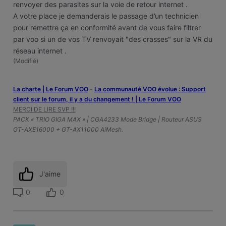
renvoyer des parasites sur la voie de retour internet .
A votre place je demanderais le passage d’un technicien
pour remettre ça en conformité avant de vous faire filtrer
par voo si un de vos TV renvoyait "des crasses" sur la VR du
réseau internet .
(
Modifié
)
La charte | Le Forum VOO
-
‎La communauté VOO évolue : Support
client sur le forum, il y a du changement ! | Le Forum VOO
MERCI DE LIRE SVP !!!
PACK « TRIO GIGA MAX » | CGA4233 Mode Bridge | Routeur ASUS
GT-AXE16000 + GT-AX11000 AiMesh.
J'aime
0
0