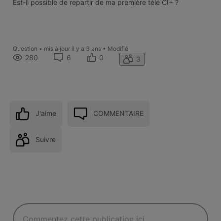
Est-il possible de repartir de ma première télé CI+ ?
Question
•
mis à jour
il y a 3 ans
•
Modifié
280
6
0
3
J'aime
COMMENTAIRE
Suivre