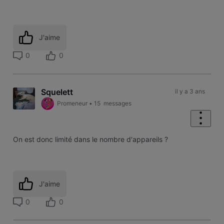
J'aime
0
0
Squelett
il y a 3 ans
Promeneur
•
15
messages
On est donc limité dans le nombre d'appareils ?
J'aime
0
0