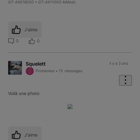
GT-AXE16000 + GT-AX11000 AiMesh.
J'aime
0
0
Squelett
il y a 3 ans
Promeneur
•
15
messages
Voilà une photo
J'aime