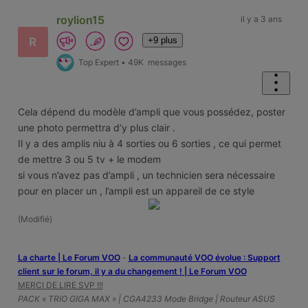
roylion15
il y a 3 ans
+9 plus
R
Top Expert
•
49K
messages
Cela dépend du modèle d’ampli que vous possédez, poster
une photo permettra d’y plus clair .
Il y a des amplis niu à 4 sorties ou 6 sorties , ce qui permet
de mettre 3 ou 5 tv + le modem
si vous n’avez pas d’ampli , un technicien sera nécessaire
pour en placer un , l’ampli est un appareil de ce style
(
Modifié
)
La charte | Le Forum VOO
-
‎La communauté VOO évolue : Support
client sur le forum, il y a du changement ! | Le Forum VOO
MERCI DE LIRE SVP !!!
PACK « TRIO GIGA MAX » | CGA4233 Mode Bridge | Routeur ASUS