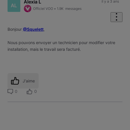
Alexia L
il y a 3 ans
AL
Officiel VOO
•
1.9K
messages
Bonjour
@Squelett
,
Nous pouvons envoyer un technicien pour modifier votre
installation, mais le travail sera facturé.
J'aime
0
0