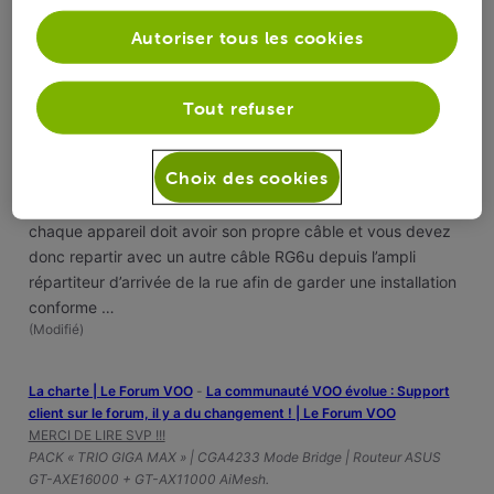
Autoriser tous les cookies
Hello
Non , vous ne pouvez pas faire de « repiquages » en
télévision numérique et les splitters 2 voies passifs a
Tout refuser
déconseiller car font perdre environ 4 db sur la force du
signal , ce qui peut amener des problèmes suivant la
Choix des cookies
sensibilité du tuner de la tv …
chaque appareil doit avoir son propre câble et vous devez
donc repartir avec un autre câble RG6u depuis l’ampli
répartiteur d’arrivée de la rue afin de garder une installation
conforme …
(
Modifié
)
La charte | Le Forum VOO
-
‎La communauté VOO évolue : Support
client sur le forum, il y a du changement ! | Le Forum VOO
MERCI DE LIRE SVP !!!
PACK « TRIO GIGA MAX » | CGA4233 Mode Bridge | Routeur ASUS
GT-AXE16000 + GT-AX11000 AiMesh.