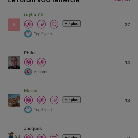
roylion15
+9 plus
R
37
Top Expert
Philo
14
Apprenti
Marcs
+9 plus
13
Top Expert
Jacques
+2 plus