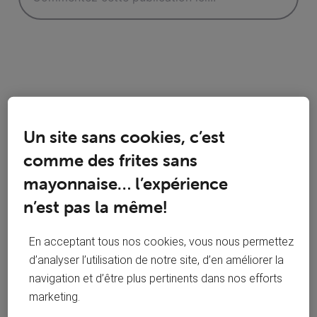
Réponses
Un site sans cookies, c’est
comme des frites sans
mayonnaise… l’expérience
Oldest First
n’est pas la même!
Selected
Oldest
En acceptant tous nos cookies, vous nous permettez
First
roylion15
il y a 3 ans
d’analyser l’utilisation de notre site, d’en améliorer la
navigation et d’être plus pertinents dans nos efforts
+9 plus
R
marketing.
Top Expert
•
49K
messages