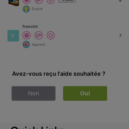
9
Éclairé
frenchh
F
7
Apprenti
Avez-vous reçu l'aide souhaitée ?
Non
Oui