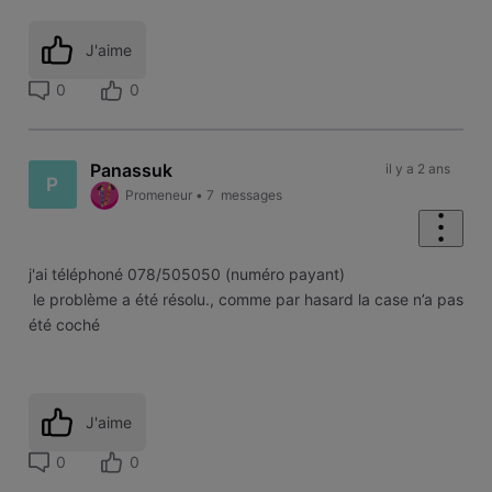
J'aime
0
0
Panassuk
il y a 2 ans
P
Promeneur
•
7
messages
j'ai téléphoné 078/505050 (numéro payant)
le problème a été résolu., comme par hasard la case n’a pas
été coché
J'aime
0
0