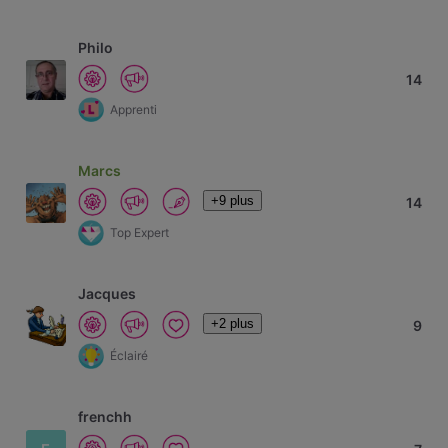
Philo
14
Apprenti
Marcs
+9 plus
14
Top Expert
Jacques
+2 plus
9
Éclairé
frenchh