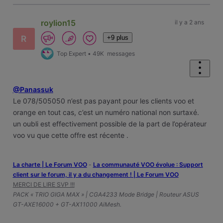
roylion15
il y a 2 ans
+9 plus
R
Top Expert
•
49K
messages
@Panassuk
Le 078/505050 n’est pas payant pour les clients voo et
orange en tout cas, c’est un numéro national non surtaxé.
un oubli est effectivement possible de la part de l’opérateur
voo vu que cette offre est récente .
La charte | Le Forum VOO
-
‎La communauté VOO évolue : Support
client sur le forum, il y a du changement ! | Le Forum VOO
MERCI DE LIRE SVP !!!
PACK « TRIO GIGA MAX » | CGA4233 Mode Bridge | Routeur ASUS
GT-AXE16000 + GT-AX11000 AiMesh.