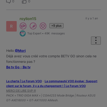
0
0
roylion15
il y a 1 an
+9 plus
R
Top Expert
•
49K
messages
Hello
@Mori
Déjà avez vous créé votre compte BETV GO sinon cela ne
fonctionnera pas ?
Be tv Go - Be tv
La charte | Le Forum VOO
-
‎La communauté VOO évolue : Support
client sur le forum, il y a du changement ! | Le Forum VOO
MERCI DE LIRE SVP !!!
PACK « TRIO GIGA MAX » | CGA4233 Mode Bridge | Routeur ASUS
GT-AXE16000 + GT-AX11000 AiMesh.