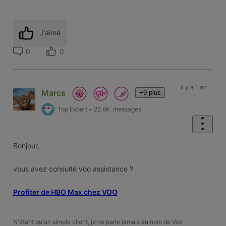
J'aime
0
0
il y a 1 an
Marcs
+9 plus
Top Expert
•
22.6K
messages
Bonjour,
vous avez consulté voo assistance ?
Profiter de HBO Max chez VOO
N'étant qu'un simple client, je ne parle jamais au nom de Voo