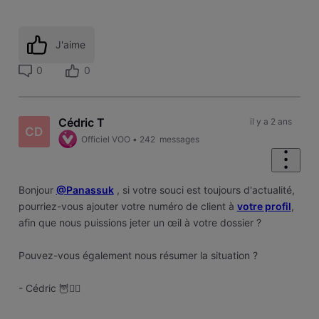
J'aime
0
0
Cédric T
il y a 2 ans
CD
Officiel VOO
•
242
messages
Bonjour
@Panassuk
, si votre souci est toujours d'actualité,
pourriez-vous ajouter votre numéro de client à
votre profil
,
afin que nous puissions jeter un œil à votre dossier ?
Pouvez-vous également nous résumer la situation ?
- Cédric 🦉🏄‍♂️