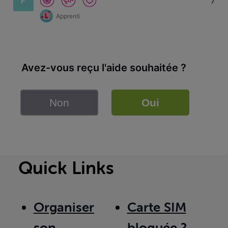
F
7
Apprenti
Avez-vous reçu l'aide souhaitée ?
Non
Oui
Quick Links
Organiser
Carte SIM
son
bloquée ?