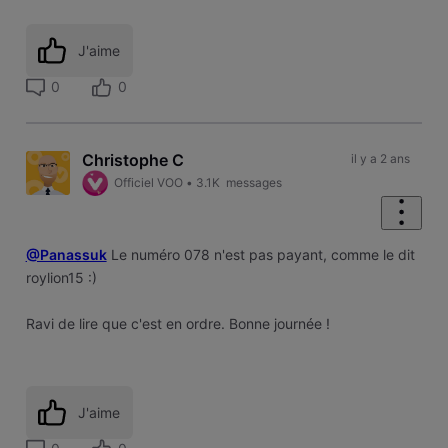
J'aime
0
0
Christophe C
il y a 2 ans
Officiel VOO
•
3.1K
messages
@Panassuk
Le numéro 078 n'est pas payant, comme le dit
roylion15 :)
Ravi de lire que c'est en ordre. Bonne journée !
J'aime