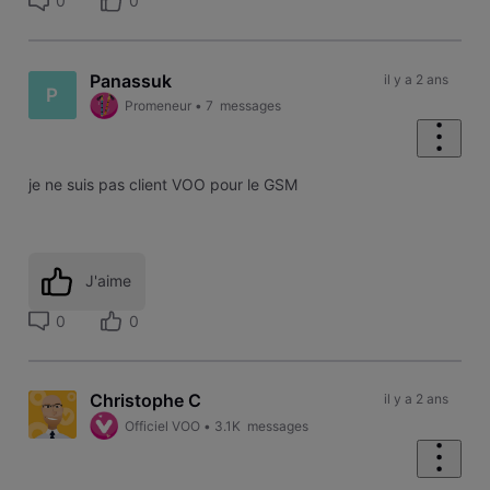
0
0
Panassuk
il y a 2 ans
P
Promeneur
•
7
messages
je ne suis pas client VOO pour le GSM
J'aime
0
0
Christophe C
il y a 2 ans
Officiel VOO
•
3.1K
messages