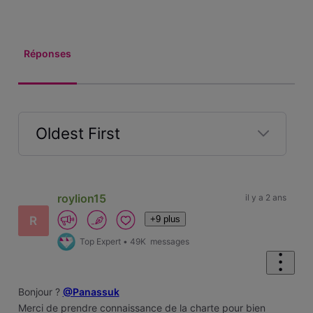
Réponses
Oldest First
Selected
Oldest
First
roylion15
il y a 2 ans
+9 plus
R
Top Expert
•
49K
messages
Bonjour ?
@Panassuk
Merci de prendre connaissance de la charte pour bien