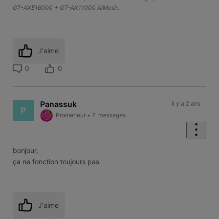
GT-AXE16000 + GT-AX11000 AiMesh.
J'aime
0
0
Panassuk
il y a 2 ans
P
Promeneur
•
7
messages
bonjour,
ça ne fonction toujours pas
J'aime