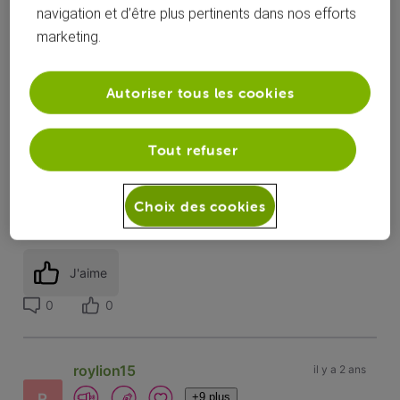
navigation et d’être plus pertinents dans nos efforts
marketing.
Panassuk
il y a 2 ans
P
Promeneur
•
7
messages
Autoriser tous les cookies
Bonjour,
Tout refuser
je suis nouveau client VOO depuis 26/12. Lorsque j'ai testé
les chaines (voir capture) j'ai le message comme quoi il faut
s'abonner.
Choix des cookies
J'aime
0
0
roylion15
il y a 2 ans
+9 plus
R