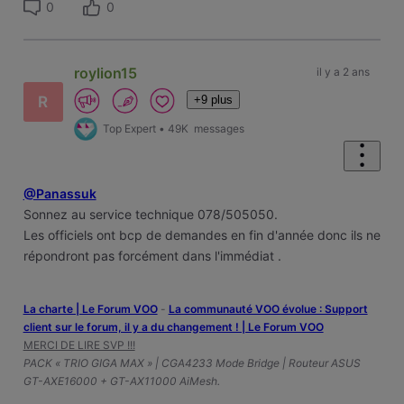
0
0
roylion15
il y a 2 ans
+9 plus
R
Top Expert
•
49K
messages
@Panassuk
Sonnez au service technique 078/505050.
Les officiels ont bcp de demandes en fin d'année donc ils ne
répondront pas forcément dans l'immédiat .
La charte | Le Forum VOO
-
‎La communauté VOO évolue : Support
client sur le forum, il y a du changement ! | Le Forum VOO
MERCI DE LIRE SVP !!!
PACK « TRIO GIGA MAX » | CGA4233 Mode Bridge | Routeur ASUS
GT-AXE16000 + GT-AX11000 AiMesh.