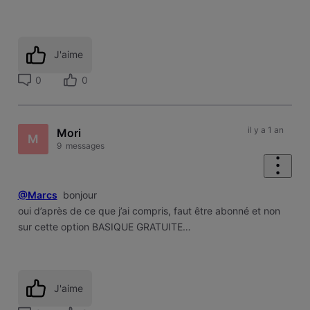
J'aime
0
0
il y a 1 an
Mori
M
9
messages
@Marcs
bonjour
oui d’après de ce que j’ai compris, faut être abonné et non
sur cette option BASIQUE GRATUITE…
J'aime