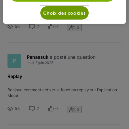
Bonjour, comment activer la fonction replay sur l'aplication
Choix des cookies
Merci
58
2
0
2
Panassuk
 a posté une question
P
jeudi 5 juin 2025
Replay
Bonjour, comment activer la fonction replay sur l'aplication
Merci
58
2
0
2