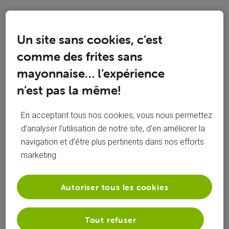
Toutesles
Panassuk
 a commenté sur la publication de 
activités
Panassuk
Un site sans cookies, c’est
Replay
P
comme des frites sans
mayonnaise… l’expérience
Bonjour, comment activer la fonction replay sur l'aplication
n’est pas la même!
Merci
En acceptant tous nos cookies, vous nous permettez
ok merci
P
d’analyser l’utilisation de notre site, d’en améliorer la
navigation et d’être plus pertinents dans nos efforts
marketing.
Autoriser tous les cookies
Panassuk
 a suivi la publication de 
Panassuk
Replay
P
Tout refuser