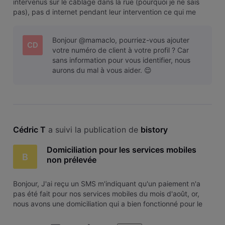
intervenus sur le câblage dans la rue (pourquoi je ne sais
pas), pas d internet pendant leur intervention ce qui me
paraît normal, mais depuis leur départ hier vers 12h plus d'
internet ! Redémarrage modem fait, appels assistance :
Bonjour @mamaclo, pourriez-vous ajouter
changement de
CD
votre numéro de client à votre profil ? Car
sans information pour vous identifier, nous
aurons du mal à vous aider. 😌
Cédric T
 a suivi la publication de 
bistory
Domiciliation pour les services mobiles
B
non prélevée
Bonjour, J'ai reçu un SMS m'indiquant qu'un paiement n'a
pas été fait pour nos services mobiles du mois d'août, or,
nous avons une domiciliation qui a bien fonctionné pour le
pack Internet. Je paraphrase ce SMS qui me dit "Petit oubli
?" en "Petit problème chez VOO ?" 🙄 J'ai essayé de