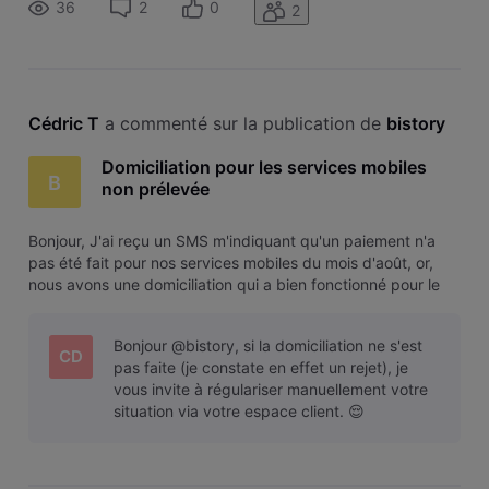
36
2
0
2
contacter le
Cédric T
 a commenté sur la publication de 
bistory
Domiciliation pour les services mobiles
B
non prélevée
Bonjour, J'ai reçu un SMS m'indiquant qu'un paiement n'a
pas été fait pour nos services mobiles du mois d'août, or,
nous avons une domiciliation qui a bien fonctionné pour le
pack Internet. Je paraphrase ce SMS qui me dit "Petit oubli
?" en "Petit problème chez VOO ?" 🙄 J'ai essayé de
Bonjour @bistory, si la domiciliation ne s'est
contacter le
CD
pas faite (je constate en effet un rejet), je
vous invite à régulariser manuellement votre
situation via votre espace client. 😌