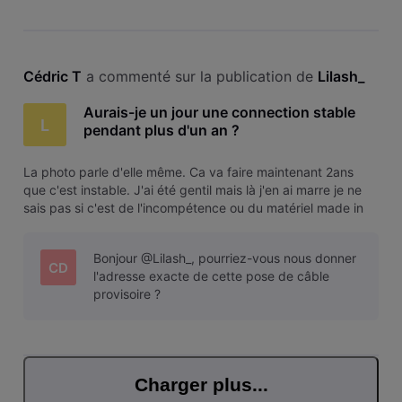
Cédric T
 a commenté sur la publication de 
Lilash_
Aurais-je un jour une connection stable
L
pendant plus d'un an ?
La photo parle d'elle même. Ca va faire maintenant 2ans
que c'est instable. J'ai été gentil mais là j'en ai marre je ne
sais pas si c'est de l'incompétence ou du matériel made in
wish que voo utilise mais c'est du grand n'importe quoi dans
mon village... Possibilité de faire quelque chose au plus vi
Bonjour @Lilash_, pourriez-vous nous donner
CD
l'adresse exacte de cette pose de câble
provisoire ?
Charger plus...