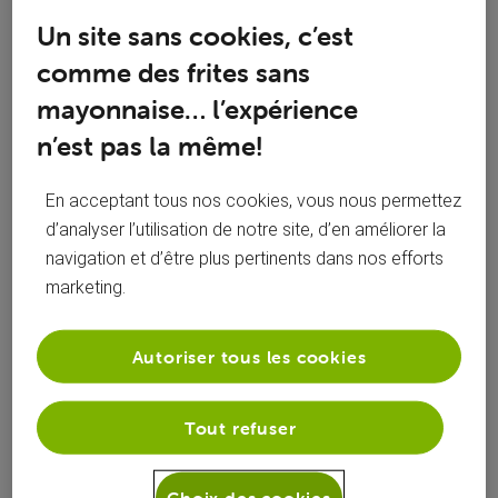
afin que nous regardions cela ensemble ?
Un site sans cookies, c’est
comme des frites sans
mayonnaise… l’expérience
J'aime
n’est pas la même!
0
0
En acceptant tous nos cookies, vous nous permettez
d’analyser l’utilisation de notre site, d’en améliorer la
il y a 2 ans
alloja
+5 plus
navigation et d’être plus pertinents dans nos efforts
Citoyen d'honneur
•
1.4K
messages
marketing.
Autoriser tous les cookies
Pas mal de coupures ces derniers jours sur France 2 aussi.
RAS sur les autres chaines. Ai mis ça sur le compte d'un
souci de réception sat en raison du mauvais temps (vent) de
Tout refuser
ces derniers jours…
Choix des cookies