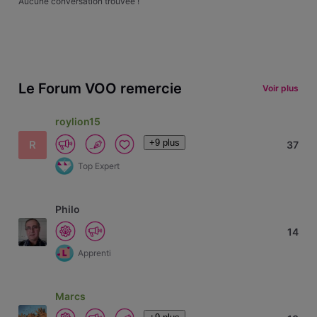
Aucune conversation trouvée !
Le Forum VOO remercie
Voir plus
roylion15
+9 plus
R
37
Top Expert
Philo
14
Apprenti
Marcs