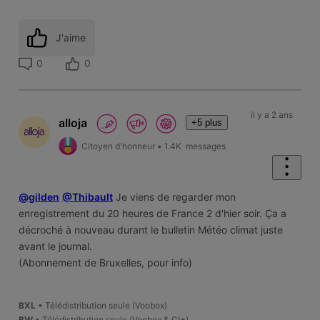
J'aime
0
0
il y a 2 ans
alloja
+5 plus
Citoyen d'honneur
•
1.4K
messages
@gilden
@Thibault
Je viens de regarder mon
enregistrement du 20 heures de France 2 d'hier soir. Ça a
décroché à nouveau durant le bulletin Météo climat juste
avant le journal.
(Abonnement de Bruxelles, pour info)
BXL
• Télédistribution seule (Voobox)
BW
• Télédistribution seule (Voobox & CI+)