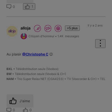
1
0
il y a 2 ans
alloja
+5 plus
Citoyen d'honneur
•
1.4K
messages
Au plaisir
@Christophe C
😉
BXL
• Télédistribution seule (Voobox)
BW
• Télédistribution seule (Voobox & CI+)
NAM
• Trio Super Relax NET (CGA4233) + TV (Voocorder & CI+) + TEL
J'aime
0
0