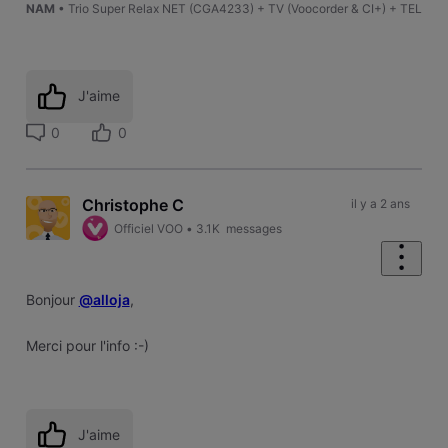
NAM
• Trio Super Relax NET (CGA4233) + TV (Voocorder & CI+) + TEL
J'aime
0
0
Christophe C
il y a 2 ans
Officiel VOO
•
3.1K
messages
Bonjour
@alloja
,
Merci pour l'info :-)
J'aime