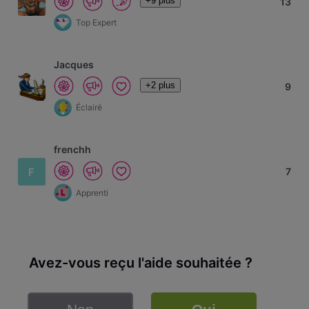
+9 plus
13
Top Expert
Jacques
+2 plus
9
Éclairé
frenchh
F
7
Apprenti
Avez-vous reçu l'aide souhaitée ?