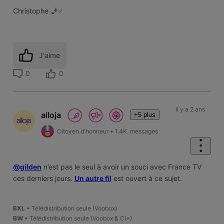
Christophe
🧞
‍
J'aime
0
0
il y a 2 ans
alloja
+5 plus
Citoyen d'honneur
•
1.4K
messages
@gilden
n’est pas le seul à avoir un souci avec France TV
ces derniers jours.
Un autre fil
est ouvert à ce sujet.
BXL
• Télédistribution seule (Voobox)
BW
• Télédistribution seule (Voobox & CI+)