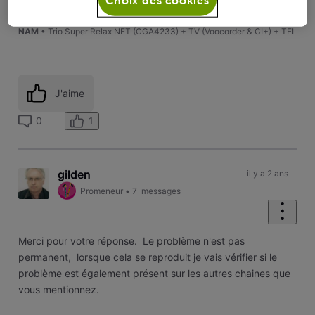
BXL
• Télédistribution seule (Voobox)
BW
• Télédistribution seule (Voobox & CI+)
NAM
• Trio Super Relax NET (CGA4233) + TV (Voocorder & CI+) + TEL
J'aime
1
0
gilden
il y a 2 ans
Promeneur
•
7
messages
Merci pour votre réponse. Le problème n'est pas
permanent, lorsque cela se reproduit je vais vérifier si le
problème est également présent sur les autres chaines que
vous mentionnez.