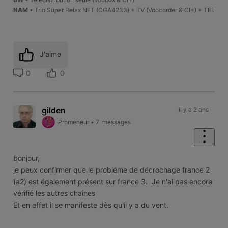
NAM
• Trio Super Relax NET (CGA4233) + TV (Voocorder & CI+) + TEL
J'aime
0
0
gilden
il y a 2 ans
Promeneur
•
7
messages
bonjour,
je peux confirmer que le problème de décrochage france 2
(a2) est également présent sur france 3. Je n'ai pas encore
vérifié les autres chaînes
Et en effet il se manifeste dès qu'il y a du vent.