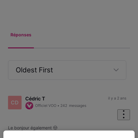
Réponses
Oldest First
Selected
Oldest
First
Cédric T
il y a 2 ans
CD
Officiel VOO
•
242
messages
Le bonjour également 🤠
Pourriez-vous ajouter votre numéro de client à
votre profil
,