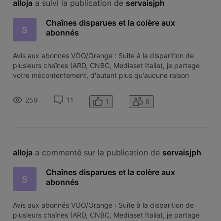
alloja
 a suivi la publication de 
servaisjph
Chaînes disparues et la colère aux
S
abonnés
Avis aux abonnés VOO/Orange : Suite à la disparition de
plusieurs chaînes (ARD, CNBC, Mediaset Italia), je partage
votre mécontentement, d'autant plus qu'aucune raison
valable n'a été fournie par l'opérateur. Je vous invite à
interpeller le CSA ainsi que l'UNIA afin de signaler le
259
11
1
6
préjudice subi par
alloja
 a commenté sur la publication de 
servaisjph
Chaînes disparues et la colère aux
S
abonnés
Avis aux abonnés VOO/Orange : Suite à la disparition de
plusieurs chaînes (ARD, CNBC, Mediaset Italia), je partage