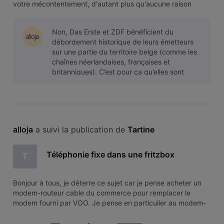
votre mécontentement, d'autant plus qu'aucune raison
valable n'a été fournie par l'opérateur. Je vous invite à
interpeller le CSA ainsi que l'UNIA afin de signaler le
Non, Das Erste et ZDF bénéficient du
préjudice subi par
débordement historique de leurs émetteurs
sur une partie du territoire belge (comme les
chaînes néerlandaises, françaises et
britanniques). C’est pour ça qu’elles sont
historiquement diffusées sur nos réseaux
câbl
alloja
 a suivi la publication de 
Tartine
Téléphonie fixe dans une fritzbox
T
Bonjour à tous, je déterre ce sujet car je pense acheter un
modem-routeur cable du commerce pour remplacer le
modem fourni par VOO. Je pense en particulier au modem-
câble DOCSIS 3.1 FRITZ 6670. Comme le modem VOO, il
possède une fiche FON pour y connecter un téléphone fixe;