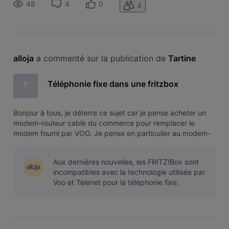
48
4
0
4
mais surtout Il intègre u
alloja
 a commenté sur la publication de 
Tartine
Téléphonie fixe dans une fritzbox
T
Bonjour à tous, je déterre ce sujet car je pense acheter un
modem-routeur cable du commerce pour remplacer le
modem fourni par VOO. Je pense en particulier au modem-
câble DOCSIS 3.1 FRITZ 6670. Comme le modem VOO, il
possède une fiche FON pour y connecter un téléphone fixe;
Aux dernières nouvelles, les FRITZ!Box sont
mais surtout Il intègre u
incompatibles avec la technologie utilisée par
Voo et Telenet pour la téléphonie fixe.