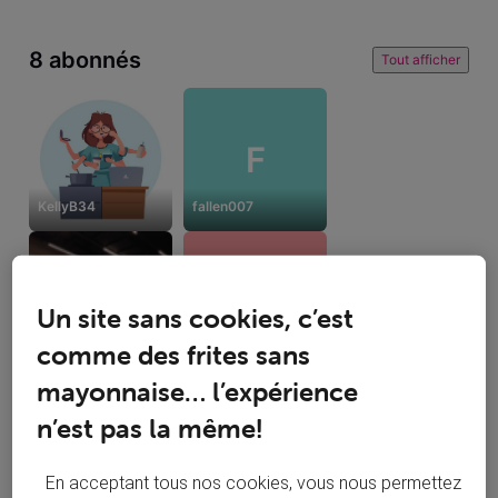
8 abonnés
Tout afficher
F
KellyB34
fallen007
C
Un site sans cookies, c’est
comme des frites sans
urbainarthur
Clapi
mayonnaise… l’expérience
n’est pas la même!
En acceptant tous nos cookies, vous nous permettez
7 suivent
Tout afficher