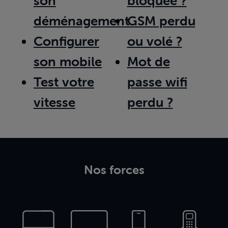
son
bloquée ?
déménagement
GSM perdu
Configurer
ou volé ?
son mobile
Mot de
Test votre
passe wifi
vitesse
perdu ?
Nos forces