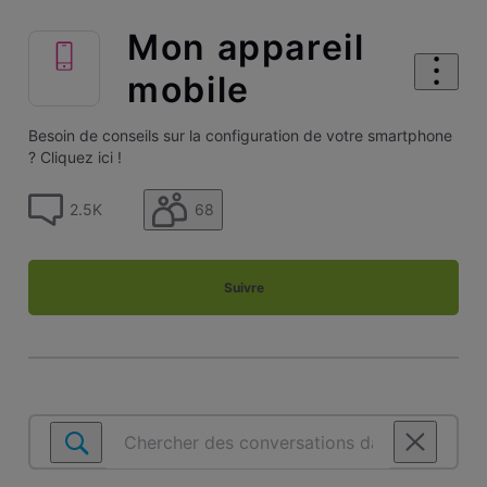
Mon appareil
mobile
Besoin de conseils sur la configuration de votre smartphone
? Cliquez ici !
68
2.5K
Suivre
Chercher
des