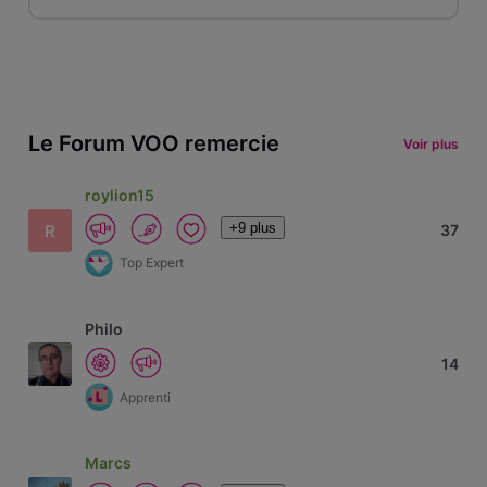
Le Forum VOO remercie
Voir plus
roylion15
+9 plus
R
37
Top Expert
Philo
14
Apprenti
Marcs