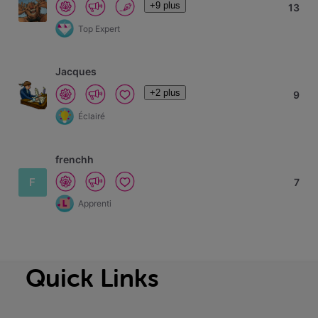
+9 plus
13
Top Expert
Jacques
+2 plus
9
Éclairé
frenchh
F
7
Apprenti
Quick Links