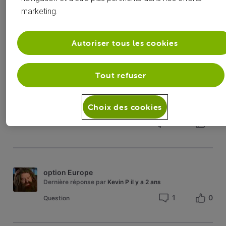
marketing.
Faut-il Installer un Antivirus sur Android?
T
Dernière réponse par
roylion15
il y a 2 ans
Autoriser tous les cookies
4
0
Problème
Tout refuser
Inkomende sms van oa blizzard edenRed
YM
Choix des cookies
Dernière réponse par
Justin
il y a 2 ans
20
0
Problème
option Europe
Dernière réponse par
Kevin P
il y a 2 ans
1
0
Question