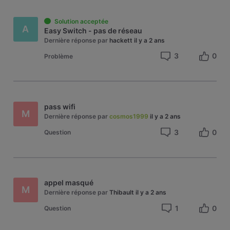
Solution acceptée
A
Easy Switch - pas de réseau
Dernière réponse par
hackett
il y a 2 ans
3
0
Problème
pass wifi
M
Dernière réponse par
cosmos1999
il y a 2 ans
3
0
Question
appel masqué
M
Dernière réponse par
Thibault
il y a 2 ans
1
0
Question