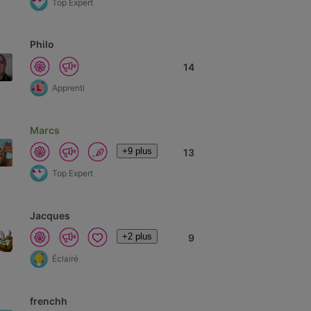
Top Expert
Philo
14
Apprenti
Marcs
+9 plus
13
Top Expert
Jacques
+2 plus
9
Éclairé
frenchh