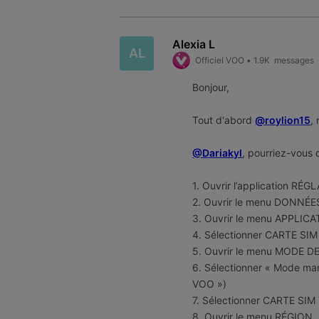
Alexia L
AL
Officiel VOO
•
1.9K
messages
Bonjour,
Tout d'abord
@roylion15
,
@Dariakyl
, pourriez-vous d
1. Ouvrir l’application RÉ
2. Ouvrir le menu DONNÉ
3. Ouvrir le menu APPLIC
4. Sélectionner CARTE S
5. Ouvrir le menu MODE 
6. Sélectionner « Mode man
VOO »)
7. Sélectionner CARTE SI
8. Ouvrir le menu RÉGION