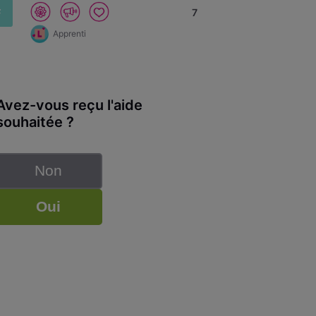
F
7
Apprenti
Avez-vous reçu l'aide
souhaitée ?
Non
Oui