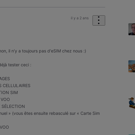
il y a 2 ans
 non, il n'y a toujours pas d'eSIM chez nous :)
éjà tester ceci :
GLAGES
ES CELLULAIRES
ATION SIM
IM VOO
DE SÉLECTION
uel » (vous êtes ensuite rebasculé sur « Carte Sim
M VOO