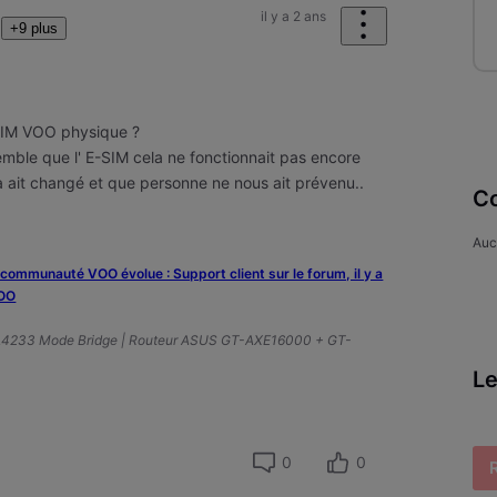
il y a 2 ans
+9 plus
SIM VOO physique ?
emble que l' E-SIM cela ne fonctionnait pas encore
 ait changé et que personne ne nous ait prévenu..
Co
Auc
a communauté VOO évolue : Support client sur le forum, il y a
VOO
A4233 Mode Bridge | Routeur ASUS GT-AXE16000 + GT-
Le
0
0