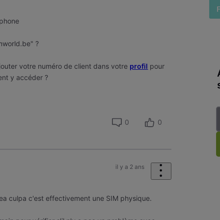
tphone
"mworld.be" ?
outer votre numéro de client dans votre
profil
pour
ent y accéder ?
0
0
il y a 2 ans
ea culpa c'est effectivement une SIM physique.