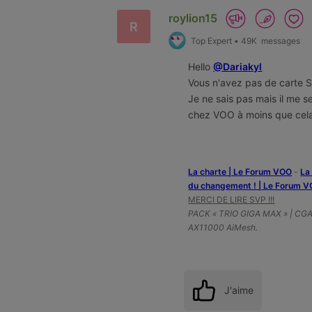
First
roylion15
R
Top Expert
•
49K
messages
Hello
@Dariakyl
Vous n'avez pas de carte 
Je ne sais pas mais il me s
chez VOO à moins que cela
La charte | Le Forum VOO
-
‎L
du changement ! | Le Forum 
MERCI DE LIRE SVP !!!
PACK « TRIO GIGA MAX » | CG
AX11000 AiMesh.
J'aime