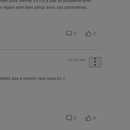
ain pour vérifier s'il n'y a pas un problème avec
 la région sont bien setup avec ces paramètres.
0
0
il y a 2 ans
ésitez pas à revenir vers nous ici :)
0
0