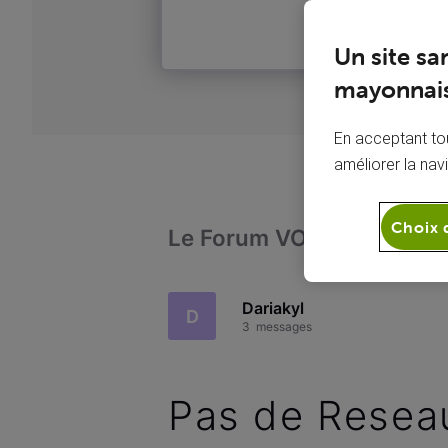
Un site sa
mayonnais
En acceptant tou
améliorer la nav
Choix 
Le Forum VOO
Téléph
Dariakyl
D
3
messages
Pas de Reseau