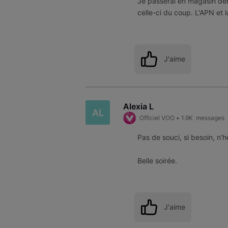
Je passerai en magasin dem
celle-ci du coup. L'APN et
J'aime
Alexia L
AL
Officiel VOO
•
1.9K
messages
Pas de souci, si besoin, n'h
Belle soirée.
J'aime