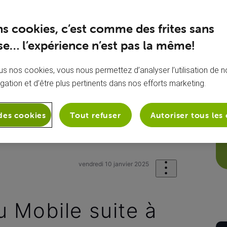
ns cookies, c’est comme des frites sans
e… l’expérience n’est pas la même!
s nos cookies, vous nous permettez d’analyser l’utilisation de no
igation et d’être plus pertinents dans nos efforts marketing.
des cookies
Tout refuser
Autoriser tous les
onie
Mon appareil mobile
Pas de R
vendredi 10 janvier 2025
 Mobile suite à