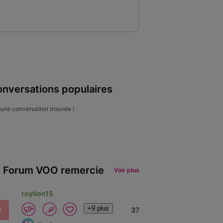
nversations populaires
une conversation trouvée !
 Forum VOO remercie
Voir plus
roylion15
+9 plus
R
37