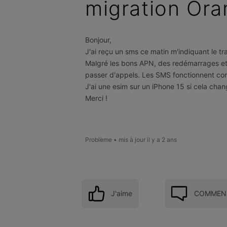
migration Or
Bonjour,
J'ai reçu un sms ce matin m'indiquant le tr
Malgré les bons APN, des redémarrages et d
passer d'appels. Les SMS fonctionnent co
J'ai une esim sur un iPhone 15 si cela cha
Merci !
Problème
•
mis à jour
il y a 2 ans
J'aime
COMMENT