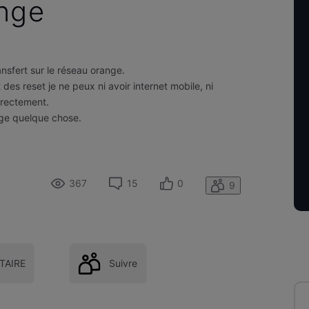
ange
ansfert sur le réseau orange.
es reset je ne peux ni avoir internet mobile, ni
rrectement.
nge quelque chose.
367
15
0
9
AIRE
Suivre