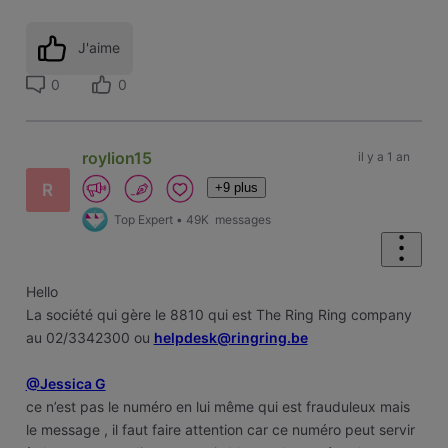
J'aime
0
0
roylion15
il y a 1 an
+9 plus
R
Top Expert
•
49K
messages
Hello
La société qui gère le 8810 qui est The Ring Ring company
au 02/3342300 ou
helpdesk@ringring.be
@Jessica G
ce n’est pas le numéro en lui même qui est frauduleux mais
le message , il faut faire attention car ce numéro peut servir