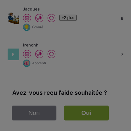
Jacques
+2 plus
9
Éclairé
frenchh
F
7
Apprenti
Avez-vous reçu l'aide souhaitée ?
Non
Oui