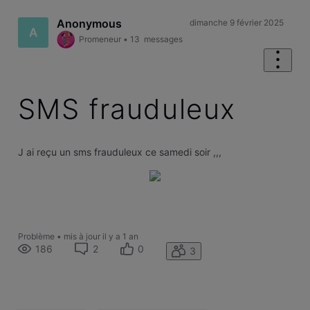
Anonymous
dimanche 9 février 2025
A
Promeneur
•
13
messages
SMS frauduleux
J ai reçu un sms frauduleux ce samedi soir ,,,
Problème
•
mis à jour
il y a 1 an
186
2
0
3