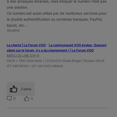
à des arnaques diverses, mais bloquer le numéro n’est pas
une solution.
Ce numéro est aussi utilisé par de nombreux services pour
la double authentification ou certaines banques, PayPal,
bpost, etc…
(
Modifié
)
La charte | Le Forum VOO
-
‎La communauté VOO évolue : Support
client sur le forum, il y a du changement ! | Le Forum VOO
MERCI DE LIRE SVP !!!
PACK « TRIO GIGA MAX » | CGA4233 Mode Bridge | Routeur ASUS
GT-AXE16000 + GT-AX11000 AiMesh.
J'aime
0
0