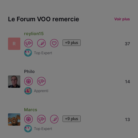
Le Forum VOO remercie
Voir plus
roylion15
+9 plus
R
37
Top Expert
Philo
14
Apprenti
Marcs
+9 plus
13
Top Expert