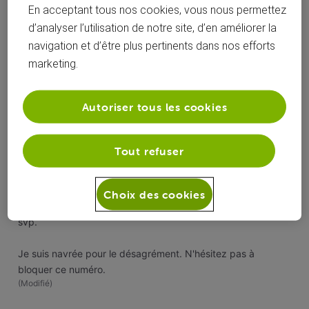
En acceptant tous nos cookies, vous nous permettez
d’analyser l’utilisation de notre site, d’en améliorer la
Oldest First
navigation et d’être plus pertinents dans nos efforts
marketing.
Selected
Oldest
Autoriser tous les cookies
First
Jessica G
il y a 1 an
Officiel VOO
•
1.7K
messages
Tout refuser
Bonjour
@Anne lise,
Choix des cookies
Pourriez-vous svp prendre connaissance de la charte
svp.
Je suis navrée pour le désagrément. N'hésitez pas à
bloquer ce numéro.
(
Modifié
)