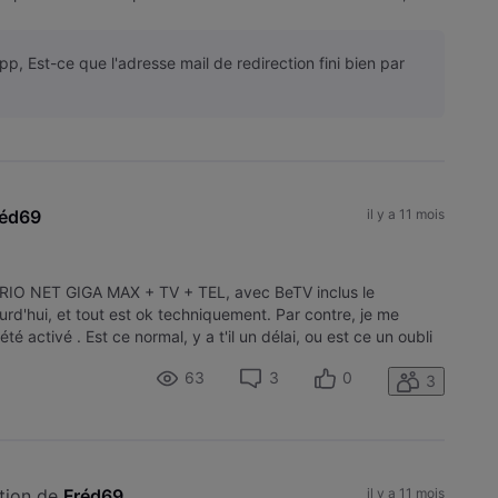
p, Est-ce que l'adresse mail de redirection fini bien par
réd69
il y a 11 mois
k TRIO NET GIGA MAX + TV + TEL, avec BeTV inclus le
ourd'hui, et tout est ok techniquement. Par contre, je me
 activé . Est ce normal, y a t'il un délai, ou est ce un oubli
63
3
0
3
tion de 
Fréd69
il y a 11 mois