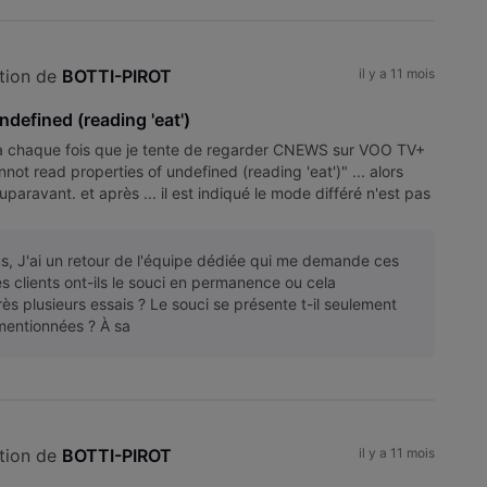
tion de 
BOTTI-PIROT
il y a 11 mois
ndefined (reading 'eat')
 à chaque fois que je tente de regarder CNEWS sur VOO TV+
ot read properties of undefined (reading 'eat')" ... alors
uparavant. et après ... il est indiqué le mode différé n'est pas
us, J'ai un retour de l'équipe dédiée qui me demande ces
es clients ont-ils le souci en permanence ou cela
ès plusieurs essais ? Le souci se présente t-il seulement
 mentionnées ? À sa
tion de 
BOTTI-PIROT
il y a 11 mois