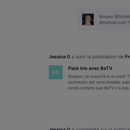
l'adresse devait pouvoir c
Bonjour @Schklip
@outlook.com ?
Jessica G
 a suivi la publication de 
F
Pack trio avec BeTV
FD
Bonjour, j'ai souscris à un pac
technicien est venu installer auj
rends compte que BeTV n'a pas été
? Pouvez vous faire le nécessa
Jessica G
 a commenté sur la publica