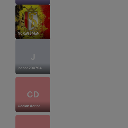
N0RaG3MaN
J
joanna200794
CD
Ceclan dorina