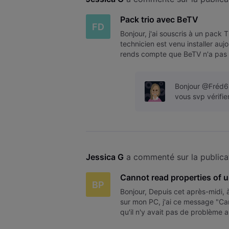
Pack trio avec BeTV
FD
Bonjour, j'ai souscris à un pac
technicien est venu installer auj
rends compte que BeTV n'a pas été
? Pouvez vous faire le nécessa
Bonjour @Fréd69
vous svp vérifi
Jessica G
 a commenté sur la publica
Cannot read properties of u
BP
Bonjour, Depuis cet après-midi,
sur mon PC, j'ai ce message "Cann
qu'il n'y avait pas de problème a
autorisé. Je ne compr