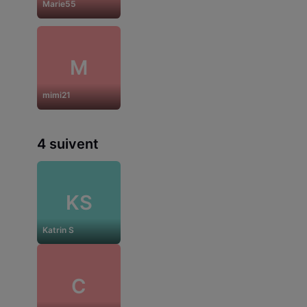
Marie55
M
mimi21
4 suivent
KS
Katrin S
C