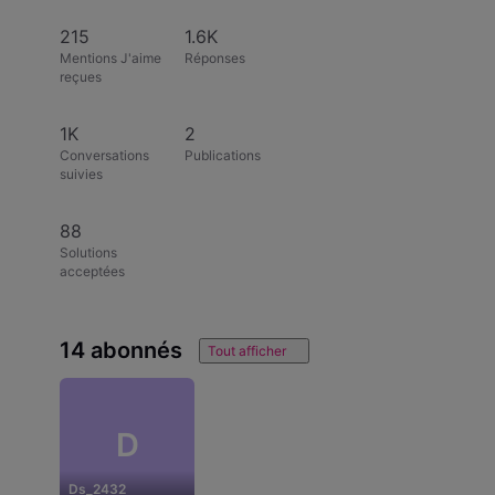
215
1.6K
Mentions J'aime
Réponses
reçues
1K
2
Conversations
Publications
suivies
88
Solutions
acceptées
14 abonnés
Tout afficher
D
Ds_2432