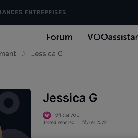
RANDES ENTREPRISES
Forum
VOOassista
ement
Jessica G
Jessica G
Officiel VOO
Joined
vendredi 11 février 2022