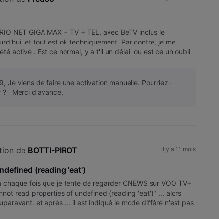
k TRIO NET GIGA MAX + TV + TEL, avec BeTV inclus le
ourd'hui, et tout est ok techniquement. Par contre, je me
 activé . Est ce normal, y a t'il un délai, ou est ce un oubli
, Je viens de faire une activation manuelle. Pourriez-
er ? Merci d'avance,
tion de 
BOTTI-PIROT
il y a 11 mois
ndefined (reading 'eat')
 à chaque fois que je tente de regarder CNEWS sur VOO TV+
ot read properties of undefined (reading 'eat')" ... alors
uparavant. et après ... il est indiqué le mode différé n'est pas