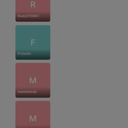
R
Rudy070861
F
Fr3m4n
M
marieetseb
M