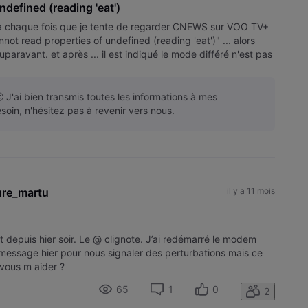
ndefined (reading 'eat')
 à chaque fois que je tente de regarder CNEWS sur VOO TV+
ot read properties of undefined (reading 'eat')" ... alors
uparavant. et après ... il est indiqué le mode différé n'est pas
 J'ai bien transmis toutes les informations à mes
soin, n'hésitez pas à revenir vers nous.
ure_martu
il y a 11 mois
t depuis hier soir. Le @ clignote. J’ai redémarré le modem
message hier pour nous signaler des perturbations mais ce
 vous m aider ?
65
1
0
2