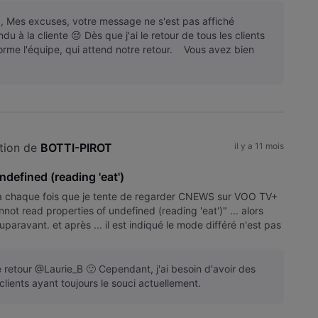
5, Mes excuses, votre message ne s'est pas affiché
ndu à la cliente 😔 Dès que j'ai le retour de tous les clients
nforme l'équipe, qui attend notre retour. Vous avez bien
tion de 
BOTTI-PIROT
il y a 11 mois
ndefined (reading 'eat')
 à chaque fois que je tente de regarder CNEWS sur VOO TV+
ot read properties of undefined (reading 'eat')" ... alors
uparavant. et après ... il est indiqué le mode différé n'est pas
 retour @Laurie_B 🙂 Cependant, j'ai besoin d'avoir des
clients ayant toujours le souci actuellement.