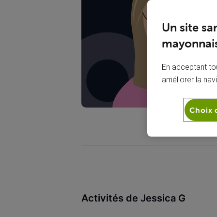
Un site sa
mayonnais
En acceptant tou
améliorer la nav
Choix 
Activités de Jessica G