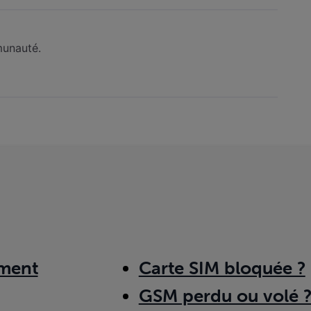
munauté.
ment
Carte SIM bloquée ?
GSM perdu ou volé 