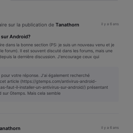
Selected
Toutesles
activités
re sur la publication de 
Tanathorn
il y a 6 ans
us sur Android?
ire dans la bonne section (PS: je suis un nouveau venu et je
le forum). Il est souvent discuté dans les forums, mais une
depuis la dernière discussion. J'encourage ceux qui
pour votre réponse. J'ai également recherché
cet article (https://gtemps.com/antivirus-android-
s-faut-il-installer-un-antivirus-sur-android/) présentant
id sur Gtemps. Mais cela semble
anathorn
il y a 6 ans