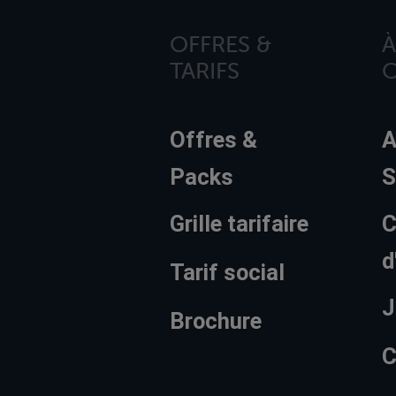
OFFRES &
À
TARIFS
Offres &
A
Packs
S
Grille tarifaire
C
d
Tarif social
J
Brochure
C