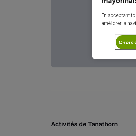
T
mayonnais
En acceptant tou
améliorer la nav
Choix 
Activités de Tanathorn