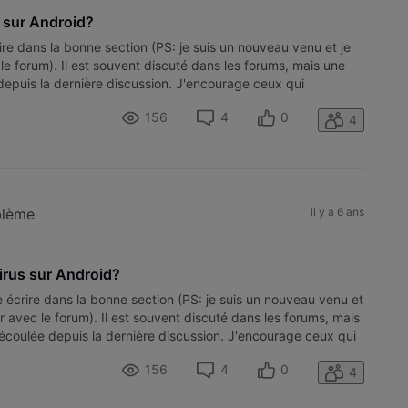
us sur Android?
ire dans la bonne section (PS: je suis un nouveau venu et je
le forum). Il est souvent discuté dans les forums, mais une
depuis la dernière discussion. J'encourage ceux qui
156
4
0
4
blème
il y a 6 ans
virus sur Android?
 écrire dans la bonne section (PS: je suis un nouveau venu et
er avec le forum). Il est souvent discuté dans les forums, mais
écoulée depuis la dernière discussion. J'encourage ceux qui
aire
156
4
0
4