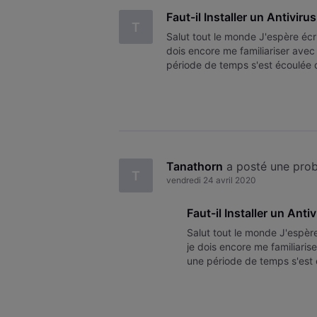
Faut-il Installer un Antivir
T
Salut tout le monde J'espère écr
dois encore me familiariser avec 
période de temps s'est écoulée 
connaissent le mieux à me faire
Tanathorn
 a posté une pro
T
vendredi 24 avril 2020
Faut-il Installer un Anti
Salut tout le monde J'espère
je dois encore me familiaris
une période de temps s'est 
connaissent le mieux à me f