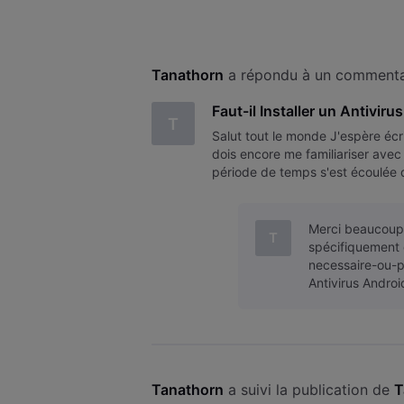
Tanathorn
 a répondu à un commentai
Faut-il Installer un Antivir
T
Salut tout le monde J'espère écr
dois encore me familiariser avec 
période de temps s'est écoulée 
connaissent le mieux à me faire
Merci beaucoup 
T
spécifiquement 
necessaire-ou-pa
Antivirus Andro
Tanathorn
 a suivi la publication de 
T