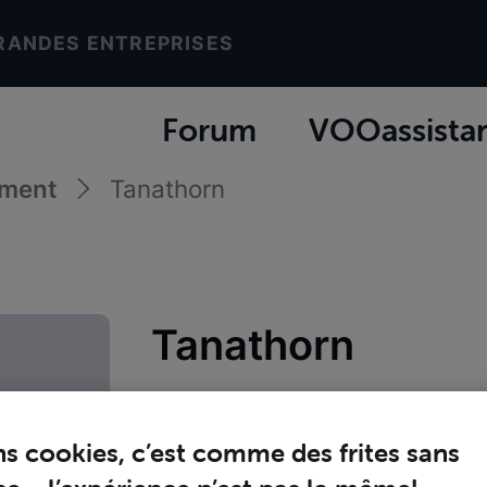
RANDES ENTREPRISES
Forum
VOOassista
ement
Tanathorn
Tanathorn
Joined
vendredi 24 avril 2020
ns cookies, c’est comme des frites sans