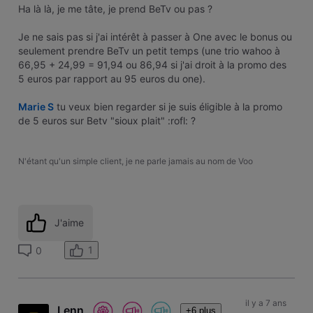
Ha là là, je me tâte, je prend BeTv ou pas ?
Je ne sais pas si j'ai intérêt à passer à One avec le bonus ou
seulement prendre BeTv un petit temps (une trio wahoo à
66,95 + 24,99 = 91,94 ou 86,94 si j'ai droit à la promo des
5 euros par rapport au 95 euros du one).
Marie S
tu veux bien regarder si je suis éligible à la promo
de 5 euros sur Betv "sioux plait" :rofl: ?
N'étant qu'un simple client, je ne parle jamais au nom de Voo
J'aime
1
0
il y a 7 ans
Lenn
+6 plus