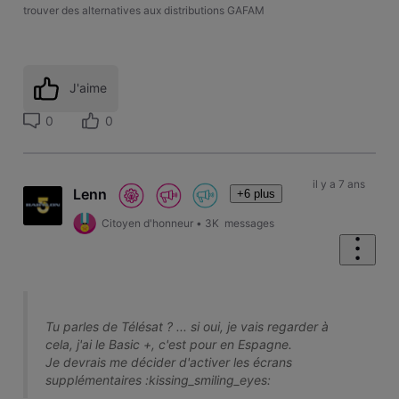
trouver des alternatives aux distributions GAFAM
J'aime
0
0
il y a 7 ans
Lenn
+6 plus
Citoyen d'honneur
•
3K
messages
Tu parles de Télésat ? ... si oui, je vais regarder à
cela, j'ai le Basic +, c'est pour en Espagne.
Je devrais me décider d'activer les écrans
supplémentaires :kissing_smiling_eyes: