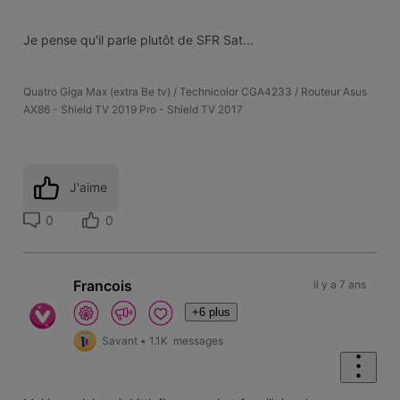
Je pense qu'il parle plutôt de SFR Sat...
Quatro Giga Max (extra Be tv) / Technicolor CGA4233 / Routeur Asus
AX86 - Shield TV 2019 Pro - Shield TV 2017
J'aime
0
0
Francois
il y a 7 ans
+6 plus
Savant
•
1.1K
messages