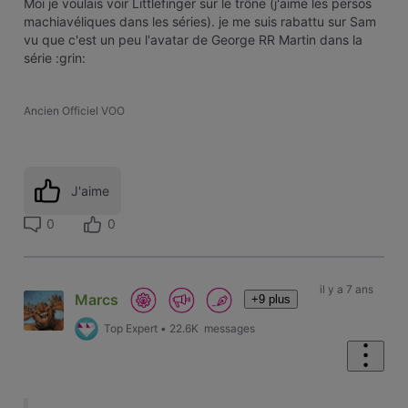
Moi je voulais voir Littlefinger sur le trône (j'aime les persos
machiavéliques dans les séries). je me suis rabattu sur Sam
vu que c'est un peu l'avatar de George RR Martin dans la
série :grin:
Ancien Officiel VOO
J'aime
0
0
il y a 7 ans
Marcs
+9 plus
Top Expert
•
22.6K
messages