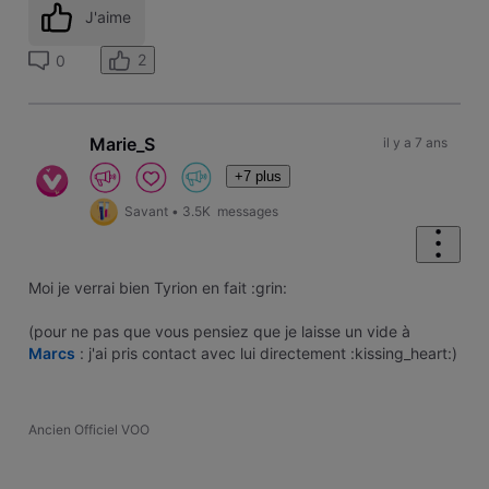
J'aime
2
0
Marie_S
il y a 7 ans
+7 plus
Savant
•
3.5K
messages
Moi je verrai bien Tyrion en fait :grin:
(pour ne pas que vous pensiez que je laisse un vide à
Marcs
: j'ai pris contact avec lui directement :kissing_heart:)
Ancien Officiel VOO