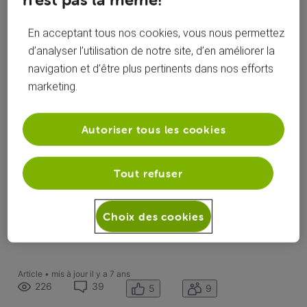
En acceptant tous nos cookies, vous nous permettez
d’analyser l’utilisation de notre site, d’en améliorer la
navigation et d’être plus pertinents dans nos efforts
marketing.
Autoriser tous les cookies
Retrouvez l'ultime saison dès le 15 avril sur
Be tv
. Alors,
prêt à passer des heures devant la TV ? Qui aimeriez-vous
voir sur le Trône de Fer ? Dracaaaryyyys
:fire:
Tout refuser
Choix des cookies
Ancien Officiel VOO
Article
•
mis à jour
il y a 7 ans
226
39
5
9