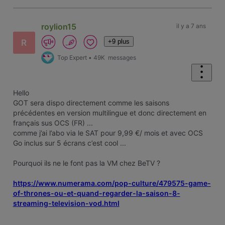
roylion15
il y a 7 ans
+9 plus
R
Top Expert
•
49K
messages
Hello
GOT sera dispo directement comme les saisons
précédentes en version multilingue et donc directement en
français sus OCS (FR) ...
comme j’ai l’abo via le SAT pour 9,99 €/ mois et avec OCS
Go inclus sur 5 écrans c’est cool ...
Pourquoi ils ne le font pas la VM chez BeTV ?
https://www.numerama.com/pop-culture/479575-game-
of-thrones-ou-et-quand-regarder-la-saison-8-
streaming-television-vod.html