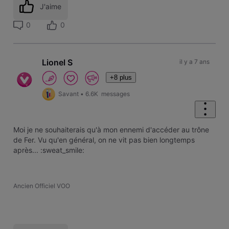
J'aime
0
0
Lionel S
il y a 7 ans
+8 plus
Savant
•
6.6K
messages
Moi je ne souhaiterais qu'à mon ennemi d'accéder au trône
de Fer. Vu qu'en général, on ne vit pas bien longtemps
après... :sweat_smile:
Ancien Officiel VOO