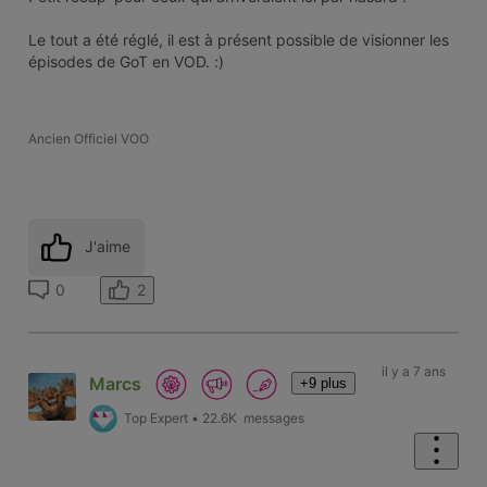
Le tout a été réglé, il est à présent possible de visionner les
épisodes de GoT en VOD. :)
Ancien Officiel VOO
J'aime
2
0
il y a 7 ans
Marcs
+9 plus
Top Expert
•
22.6K
messages