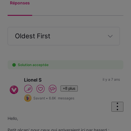
Réponses
Oldest First
Selected
Oldest
First
Solution acceptée
Lionel S
il y a 7 ans
+8 plus
Savant
•
6.6K
messages
Hello,
Petit récap' pour ceux qui arriveraient ici par hasard :