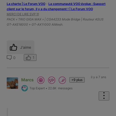
La charte | Le Forum VOO
-
‎La communauté VOO évolue : Support
client sur le forum, il y a du changement ! | Le Forum VOO
MERCI DE LIRE SVP !!!
PACK « TRIO GIGA MAX » | CGA4233 Mode Bridge | Routeur ASUS
GT-AXE16000 + GT-AX11000 AiMesh.
J'aime
1
0
il y a 7 ans
Marcs
+9 plus
Top Expert
•
22.6K
messages