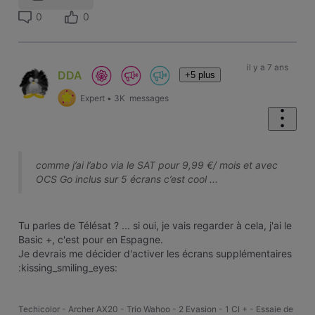
0
0
il y a 7 ans
DDA
+5 plus
Expert
•
3K
messages
comme j’ai l’abo via le SAT pour 9,99 €/ mois et avec
OCS Go inclus sur 5 écrans c’est cool ...
Tu parles de Télésat ? ... si oui, je vais regarder à cela, j'ai le
Basic +, c'est pour en Espagne.
Je devrais me décider d'activer les écrans supplémentaires
:kissing_smiling_eyes:
Techicolor - Archer AX20 - Trio Wahoo - 2 Evasion - 1 CI + - Essaie de