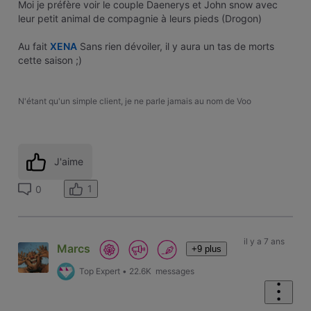
Moi je préfère voir le couple Daenerys et John snow avec
leur petit animal de compagnie à leurs pieds (Drogon)
Au fait
XENA
Sans rien dévoiler, il y aura un tas de morts
cette saison ;)
N'étant qu'un simple client, je ne parle jamais au nom de Voo
J'aime
1
0
il y a 7 ans
Marcs
+9 plus
Top Expert
•
22.6K
messages