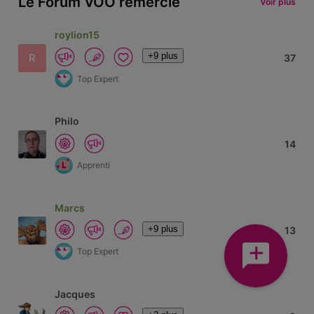
Le Forum VOO remercie
Voir plus
roylion15
+9 plus
R
37
Top Expert
Philo
14
Apprenti
Marcs
+9 plus
13
Top Expert
Jacques