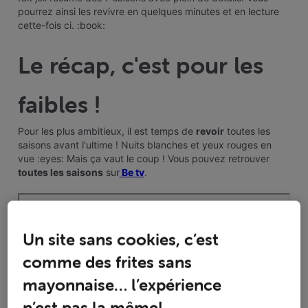
pourrez ainsi les revivre en quelques minutes et en lecture
cette-fois ci. :book:
Le récap, c'est pour les
faibles !
Pour les plus ambitieux, il est temps de
revoir
toutes les
saisons avant l'ultime ! Nuits blanches et yeux rouges en
vue :eyes: Mais ça vaut le coup ! Vous pouvez retrouver
toutes les saisons
sur
Be tv
.
Un site sans cookies, c’est
comme des frites sans
mayonnaise… l’expérience
n’est pas la même!