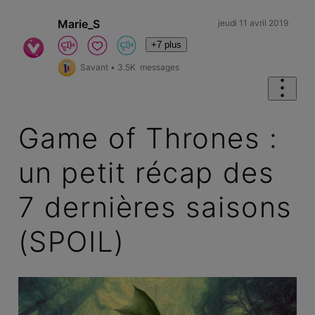
Marie_S
jeudi 11 avril 2019
+7 plus
Savant
•
3.5K
messages
Game of Thrones :
un petit récap des
7 dernières saisons
(SPOIL)