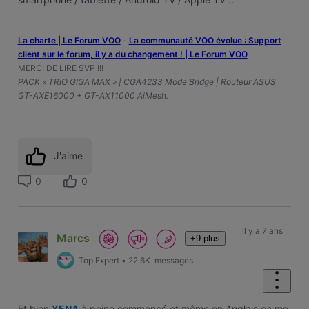
La charte | Le Forum VOO
-
‎La communauté VOO évolue : Support
client sur le forum, il y a du changement ! | Le Forum VOO
MERCI DE LIRE SVP !!!
PACK « TRIO GIGA MAX » | CGA4233 Mode Bridge | Routeur ASUS
GT-AXE16000 + GT-AX11000 AiMesh.
J'aime
0
0
il y a 7 ans
Marcs
+9 plus
Top Expert
•
22.6K
messages
Et bien
XENA
à peine commencé et même en Anglais ça me