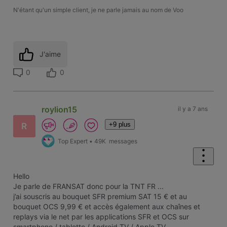
N'étant qu'un simple client, je ne parle jamais au nom de Voo
J'aime
0
0
roylion15
il y a 7 ans
+9 plus
R
Top Expert
•
49K
messages
Hello
Je parle de FRANSAT donc pour la TNT FR ...
j’ai souscris au bouquet SFR premium SAT 15 € et au
bouquet OCS 9,99 € et accès également aux chaînes et
replays via le net par les applications SFR et OCS sur
smartphone / tablette / Android TV / Apple TV ..