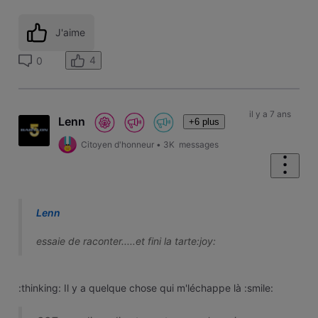
J'aime
4
0
il y a 7 ans
Lenn
+6 plus
Citoyen d'honneur
•
3K
messages
Lenn
essaie de raconter.....et fini la tarte:joy:
:thinking: Il y a quelque chose qui m'léchappe là :smile: