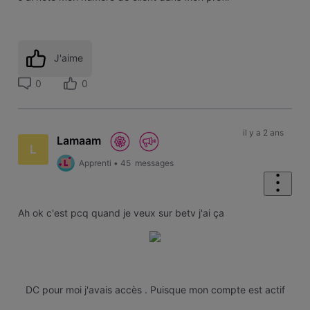
J'aime
0
0
il y a 2 ans
Lamaam
L
Apprenti
•
45
messages
Ah ok c'est pcq quand je veux sur betv j'ai ça
DC pour moi j'avais accès . Puisque mon compte est actif