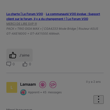
La charte | Le Forum VOO
-
‎La communauté VOO évolue : Support
client sur le forum, il y a du changement ! | Le Forum VOO
MERCI DE LIRE SVP !!!
PACK « TRIO GIGA MAX » | CGA4233 Mode Bridge | Routeur ASUS
GT-AXE16000 + GT-AX11000 AiMesh.
J'aime
0
0
il y a 2 ans
Lamaam
L
Apprenti
•
45
messages
Merci beaucoup