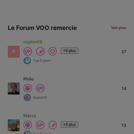
Le Forum VOO remercie
Voir plus
roylion15
+9 plus
R
37
Top Expert
Philo
14
Apprenti
Marcs
+9 plus
13