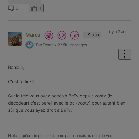
1
0
il y a 2 ans
Marcs
+9 plus
Top Expert
•
22.5K
messages
Bonjour,
C'est à dire ?
Sur la télé vous avez accès à BeTv depuis vootv (le
décodeur) c'est pareil avec le pc (vootv) pour autant bien
sûr que vous ayez droit à BeTv.
N'étant qu'un simple client, je ne parle jamais au nom de Voo