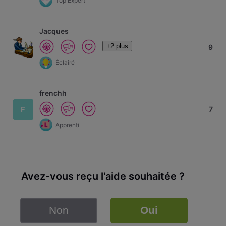
Top Expert
Jacques
+2 plus
9
Éclairé
frenchh
F
7
Apprenti
Avez-vous reçu l'aide souhaitée ?
Non
Oui