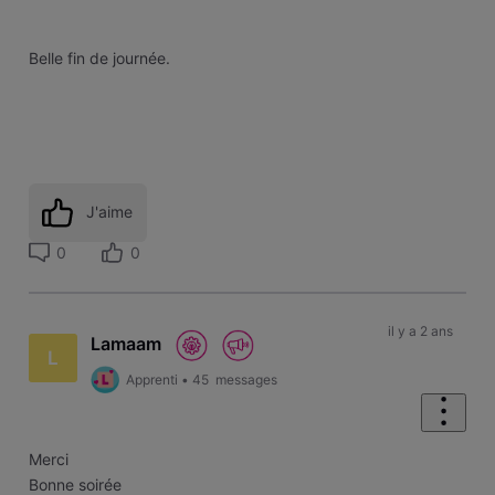
Belle fin de journée.
J'aime
0
0
il y a 2 ans
Lamaam
L
Apprenti
•
45
messages
Merci
Bonne soirée