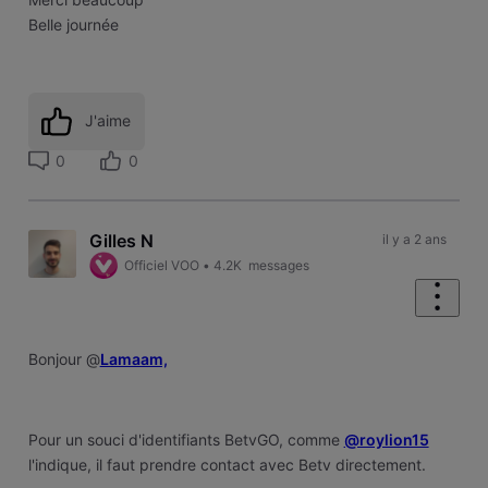
Belle journée
J'aime
0
0
Gilles N
il y a 2 ans
Officiel VOO
•
4.2K
messages
Bonjour @
Lamaam,
Pour un souci d'identifiants BetvGO, comme
@roylion15
l'indique, il faut prendre contact avec Betv directement.