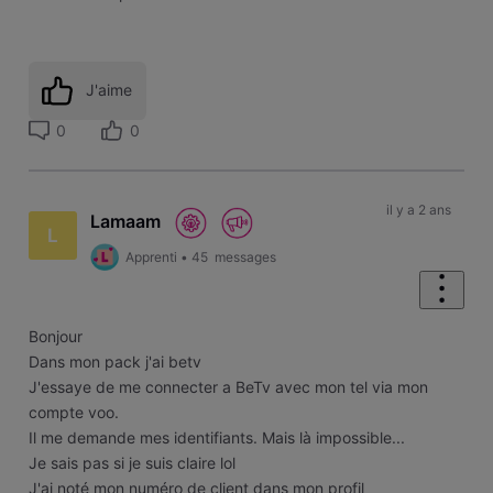
J'aime
0
0
il y a 2 ans
Lamaam
L
Apprenti
•
45
messages
Bonjour
Dans mon pack j'ai betv
J'essaye de me connecter a BeTv avec mon tel via mon
compte voo.
Il me demande mes identifiants. Mais là impossible...
Je sais pas si je suis claire lol
J'ai noté mon numéro de client dans mon profil