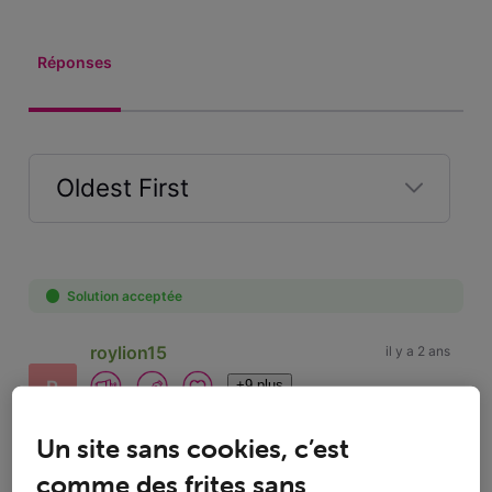
Réponses
Oldest First
Selected
Oldest
First
Solution acceptée
roylion15
il y a 2 ans
+9 plus
R
Top Expert
•
49K
messages
Un site sans cookies, c’est
comme des frites sans