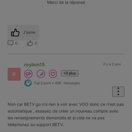
Merci de la réponse
J'aime
0
0
roylion15
il y a 2 ans
+9 plus
R
Top Expert
•
49K
messages
Non car BETV go n'a rien à voir avec VOO donc ce n'est pas
automatique , essayez de créer un nouveau compte avec
les renseignements demandés et si cela ne va pas
téléphonez au support BETV.