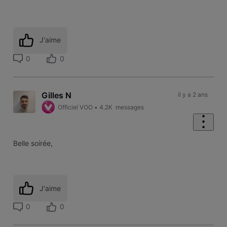
J'aime
0
0
Gilles N
il y a 2 ans
Officiel VOO
•
4.2K
messages
Belle soirée,
J'aime
0
0