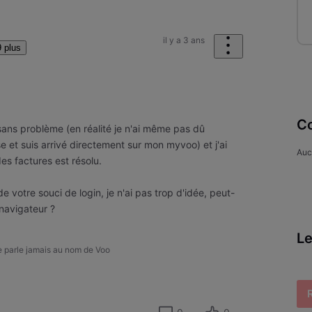
il y a 3 ans
 plus
Co
ans problème (en réalité je n'ai même pas dû
 et suis arrivé directement sur mon myvoo) et j'ai
Auc
es factures est résolu.
e votre souci de login, je n'ai pas trop d'idée, peut-
 navigateur ?
Le
ne parle jamais au nom de Voo