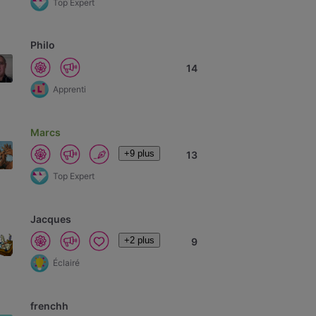
Top Expert
Philo
14
Apprenti
Marcs
+9 plus
13
Top Expert
Jacques
+2 plus
9
Éclairé
frenchh