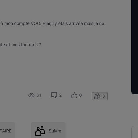
à mon compte VOO. Hier, j'y étais arrivée mais je ne
te et mes factures ?
61
2
0
3
AIRE
Suivre