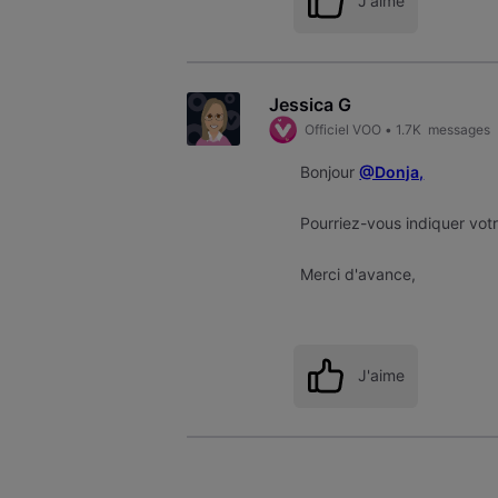
J'aime
Jessica G
Officiel VOO
•
1.7K
messages
Bonjour
@Donja,
Pourriez-vous indiquer vot
Merci d'avance,
J'aime