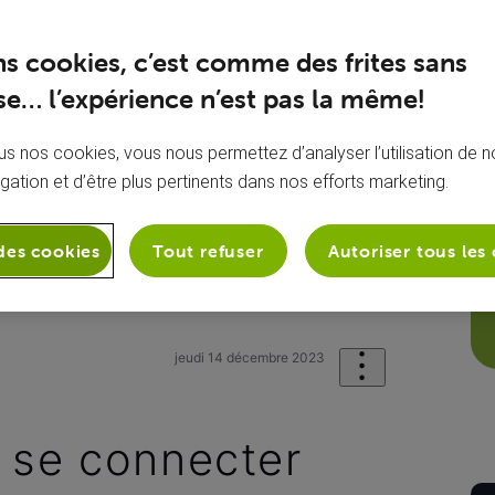
ns cookies, c’est comme des frites sans
e… l’expérience n’est pas la même!
s nos cookies, vous nous permettez d’analyser l’utilisation de no
igation et d’être plus pertinents dans nos efforts marketing.
des cookies
Tout refuser
Autoriser tous les
stratif
Ma facture
impossible de s
jeudi 14 décembre 2023
 se connecter