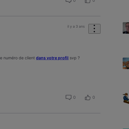
0
0
il y a 3 ans
re numéro de client
dans votre profil
svp ?
0
0