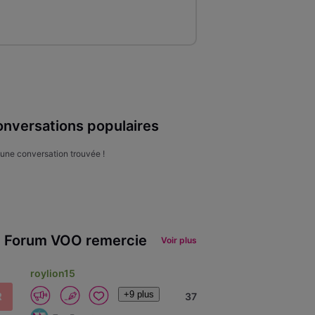
nversations populaires
une conversation trouvée !
 Forum VOO remercie
Voir plus
roylion15
+9 plus
R
37