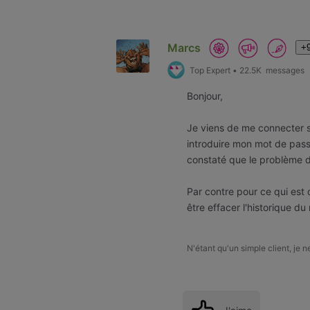
Selected
Oldest
First
Marcs
+9
Top Expert
•
22.5K
messages
Bonjour,
Je viens de me connecter s
introduire mon mot de passe
constaté que le problème d
Par contre pour ce qui est d
être effacer l'historique du
N'étant qu'un simple client, je 