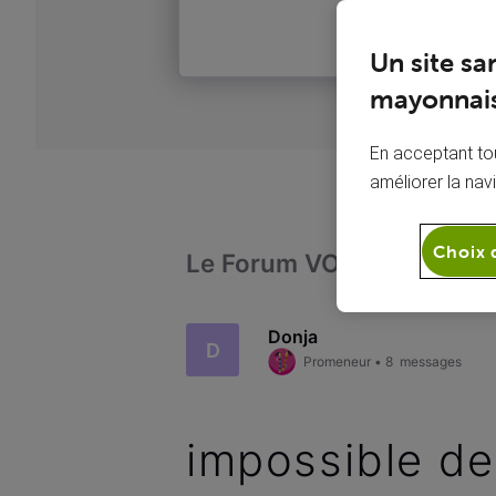
Un site sa
mayonnais
En acceptant tou
améliorer la nav
Choix 
Le Forum VOO
Admini
Donja
D
Promeneur
•
8
messages
impossible de