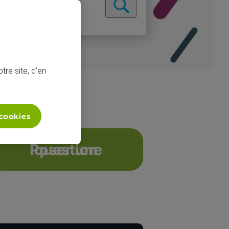
tre site, d’en
 cookies
e connecter
Poser une question