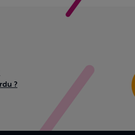
?
rdu ?