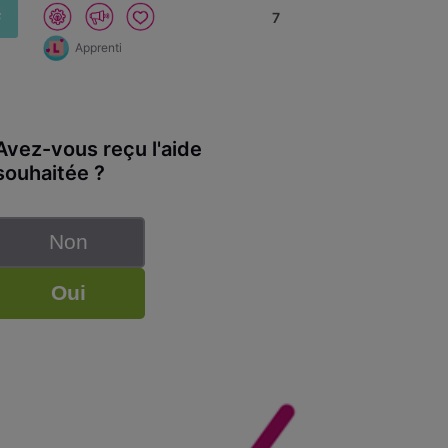
F
7
Apprenti
Avez-vous reçu l'aide
souhaitée ?
Non
Oui