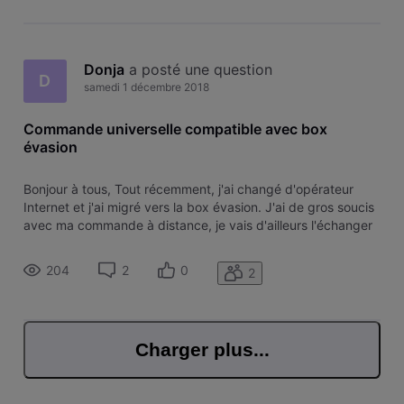
Donja
 a posté une question
D
samedi 1 décembre 2018
Commande universelle compatible avec box
évasion
Bonjour à tous, Tout récemment, j'ai changé d'opérateur
Internet et j'ai migré vers la box évasion. J'ai de gros soucis
avec ma commande à distance, je vais d'ailleurs l'échanger
dans une boutique la semaine prochaine. Mais de toute
façon, même quand elle fonctionne, je trouve qu'elle est très
204
2
0
2
très
Charger plus...