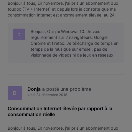
Bonjour à tous, En novembre, j'ai pris un abonnement duo
toudoo (TV + Internet) et depuis lors je constate que ma
consommation Internet est anormalement élevée, au 24
décembre je suis déjà à 134 GB alors que je suis certaine de
n'avoir pas téléchargé autant. Ma connexion augmente
Bonjour, Oui j'ai Windows 10. Je vais
même lorsque je n'u
D
régulièrement sur 2 navigateurs, Google
Chrome et firefox. Je télécharge de temps en
temps de la musique sur emule , pas de
visionnage de vidéos ni de jeux en réseaux.
Et lorsque je consulte ma consommation des
d
Donja
 a posté une problème
D
lundi 24 décembre 2018
Consommation Internet élevée par rapport à la
consommation réelle
Bonjour à tous, En novembre, j'ai pris un abonnement duo