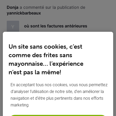
Toutesles
Donja
 a commenté sur la publication de 
activités
yannickbarbeaux
où sont les factures antérieures
Y
Bonjour, je n'arrive plus à retrouver l'historique de mes
Un site sans cookies, c’est
factures Internet sur le nouveau portail. Est-ce encore
disponible quelque part ? Quand je vais dans "Toutes mes
comme des frites sans
factures", j'arrive sur Bills of the month -> No bill for the
selected period! Mais je n'ai pas le choix de la période.
mayonnaise… l’expérience
je n'arrive même plus me connecter sur my
D
voo alors que je suis certaine de mon mot de
n’est pas la même!
passe
En acceptant tous nos cookies, vous nous permettez
d’analyser l’utilisation de notre site, d’en améliorer la
navigation et d’être plus pertinents dans nos efforts
marketing.
Donja
 a suivi la publication de 
Donja