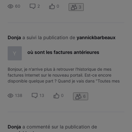
60
2
0
3
Donja
 a suivi la publication de 
yannickbarbeaux
où sont les factures antérieures
Y
Bonjour, je n'arrive plus à retrouver l'historique de mes
factures Internet sur le nouveau portail. Est-ce encore
disponible quelque part ? Quand je vais dans "Toutes mes
factures", j'arrive sur Bills of the month -> No bill for the
selected period! Mais je n'ai pas le choix de la période.
138
13
0
6
Donja
 a commenté sur la publication de 