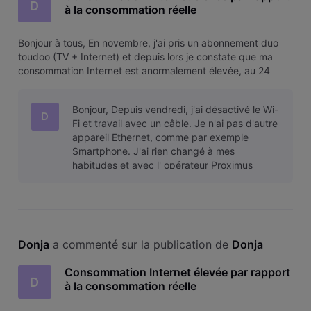
D
à la consommation réelle
Bonjour à tous, En novembre, j'ai pris un abonnement duo
toudoo (TV + Internet) et depuis lors je constate que ma
consommation Internet est anormalement élevée, au 24
décembre je suis déjà à 134 GB alors que je suis certaine de
n'avoir pas téléchargé autant. Ma connexion augmente
Bonjour, Depuis vendredi, j'ai désactivé le Wi-
même lorsque je n'u
D
Fi et travail avec un câble. Je n'ai pas d'autre
appareil Ethernet, comme par exemple
Smartphone. J'ai rien changé à mes
habitudes et avec l' opérateur Proximus
d'avant, je ne dépassais pas 10 GB par moi
Donja
 a commenté sur la publication de 
Donja
Consommation Internet élevée par rapport
D
à la consommation réelle