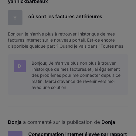
yannickbarbeaux
où sont les factures antérieures
Y
Bonjour, je n'arrive plus à retrouver l'historique de mes
factures Internet sur le nouveau portail. Est-ce encore
disponible quelque part ? Quand je vais dans "Toutes mes
factures", j'arrive sur Bills of the month -> No bill for the
selected period! Mais je n'ai pas le choix de la période.
Bonjour, Je n'arrive plus non plus à trouver
D
l'historique de mes factures.et j'ai également
des problèmes pour me connecter depuis ce
matin. Merci d'avance de revenir vers moi
avec une solution
Donja
 a commenté sur la publication de 
Donja
Consommation Internet élevée par rapport