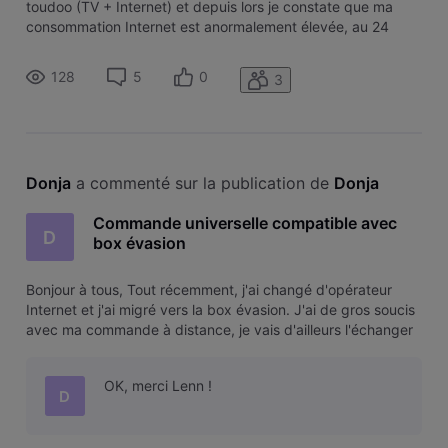
toudoo (TV + Internet) et depuis lors je constate que ma
consommation Internet est anormalement élevée, au 24
décembre je suis déjà à 134 GB alors que je suis certaine de
n'avoir pas téléchargé autant. Ma connexion augmente
128
5
0
3
même lorsque je n'u
Donja
 a commenté sur la publication de 
Donja
Commande universelle compatible avec
D
box évasion
Bonjour à tous, Tout récemment, j'ai changé d'opérateur
Internet et j'ai migré vers la box évasion. J'ai de gros soucis
avec ma commande à distance, je vais d'ailleurs l'échanger
dans une boutique la semaine prochaine. Mais de toute
façon, même quand elle fonctionne, je trouve qu'elle est très
OK, merci Lenn !
très
D