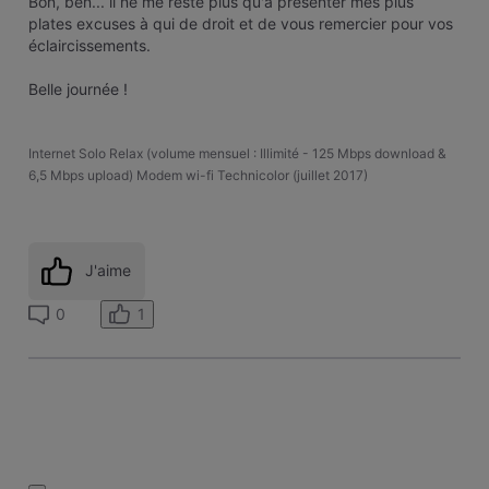
Bon, ben... il ne me reste plus qu'à présenter mes plus
plates excuses à qui de droit et de vous remercier pour vos
éclaircissements.
Belle journée !
Internet Solo Relax (volume mensuel : Illimité - 125 Mbps download &
6,5 Mbps upload) Modem wi-fi Technicolor (juillet 2017)
J'aime
1
0