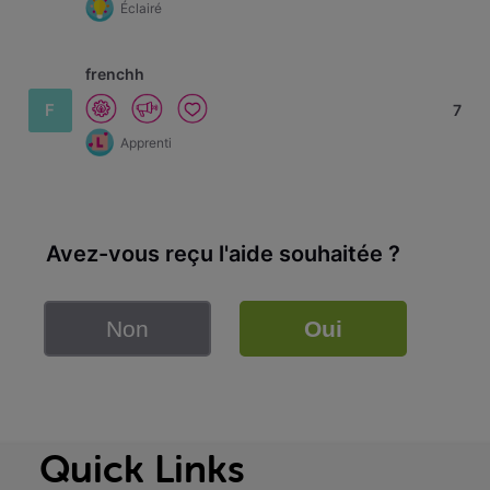
Éclairé
frenchh
F
7
Apprenti
Avez-vous reçu l'aide souhaitée ?
Non
Oui
Quick Links