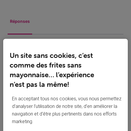
Réponses
Oldest First
Un site sans cookies, c’est
comme des frites sans
Selected
mayonnaise… l’expérience
Oldest
First
n’est pas la même!
Solution acceptée
En acceptant tous nos cookies, vous nous permettez
il y a 9 ans
Marcs
+9 plus
d’analyser l’utilisation de notre site, d’en améliorer la
Top Expert
•
22.5K
messages
navigation et d’être plus pertinents dans nos efforts
marketing.