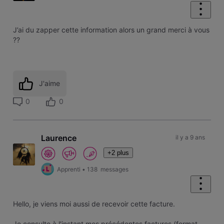
J’ai du zapper cette information alors un grand merci à vous
??
J'aime
0
0
Laurence
il y a 9 ans
+2 plus
Apprenti
•
138
messages
Hello, je viens moi aussi de recevoir cette facture.
Je consulte à l'instant mes précédentes factures (format