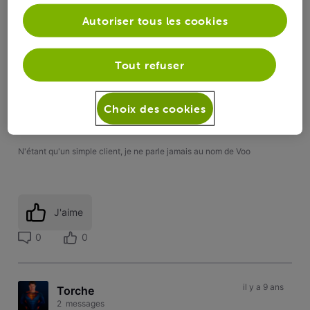
Bonjour,
Autoriser tous les cookies
Oui, les clients ont été prévenu, il y avait une annexe avec
une des factures (même dans la version pdf reçue via
myvoo.
Tout refuser
Il y avait également mention des augmentations pour
certaines formule d'abonnement (sauf le trio wahoo de
mémoire qui n'a que la seule augmentation au niveau de la
Choix des cookies
télédistribution)
N'étant qu'un simple client, je ne parle jamais au nom de Voo
J'aime
0
0
il y a 9 ans
Torche
2
messages