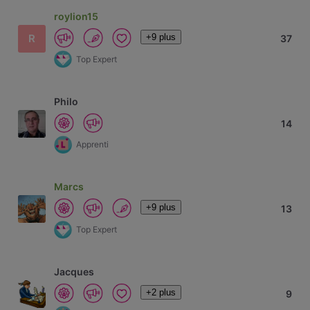
roylion15
+9 plus
R
37
Top Expert
Philo
14
Apprenti
Marcs
+9 plus
13
Top Expert
Jacques
+2 plus
9