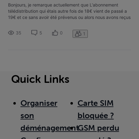
Bonjours, je remarque actuellement que L'abonnement
télédistribution qui étais autre fois de 18€ vient de passé a
19€ et ce sans avoir été prévenus ou alors nous avons reçus
un Courier que j'ai zapper. Quelqu'un a plus d'information a
ce sujet ?
35
5
0
1
Quick Links
Organiser
Carte SIM
son
bloquée ?
déménagement
GSM perdu