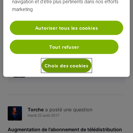
navigation et d’être plus pertinents dans nos efforts
Toutesles
Torche
 a commenté sur la publication de 
Torche
marketing.
activités
Augmentation de l'abonnement de
télédistribution
Autoriser tous les cookies
Bonjours, je remarque actuellement que L'abonnement
télédistribution qui étais autre fois de 18€ vient de passé a
Tout refuser
19€ et ce sans avoir été prévenus ou alors nous avons reçus
un Courier que j'ai zapper. Quelqu'un a plus d'information a
ce sujet ?
Choix des cookies
J’ai du zapper cette information alors un
grand merci à vous ??
Torche
 a posté une question
mardi 22 août 2017
Augmentation de l'abonnement de télédistribution