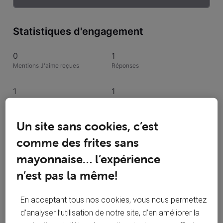
Statistiques d'engagement
0
1
Mentions J'aime reçues
Réponses
1
1
Conversations suivies
Publications
Un site sans cookies, c’est
0
Solutions acceptées
comme des frites sans
mayonnaise… l’expérience
Activités de Torche
n’est pas la même!
Toutesles activités
En acceptant tous nos cookies, vous nous permettez
d’analyser l’utilisation de notre site, d’en améliorer la
Selected