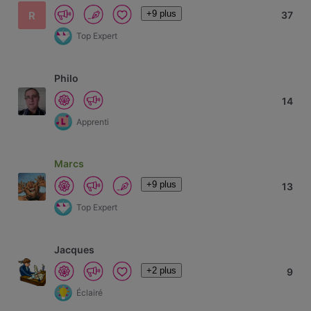
+9 plus
R
37
Top Expert
Philo
14
Apprenti
Marcs
+9 plus
13
Top Expert
Jacques
+2 plus
9
Éclairé