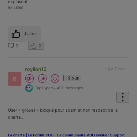
explosent
(
Modifié
)
J'aime
2
0
roylion15
il y a 2 mois
+9 plus
R
Top Expert
•
49K
messages
User « grouet » bloqué pour spam et non respect de la
charte .
La charte | Le Forum VOO
-
‎La communauté VOO évolue : Support