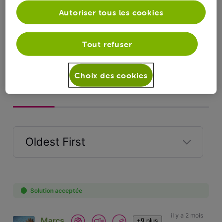
Autoriser tous les cookies
Tout refuser
Choix des cookies
Réponses
Oldest First
Selected
Oldest
First
Solution acceptée
il y a 2 mois
Marcs
+9 plus