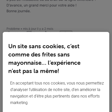
​D'avance, un grand merci pour votre aide !
​Bonne journée.
Problème
•
mis à jour
il y a 2 mois
182
7
0
7
Un site sans cookies, c’est
comme des frites sans
mayonnaise… l’expérience
J'aime
COMMENTAIRE
n’est pas la même!
Suivre
En acceptant tous nos cookies, vous nous permettez
d’analyser l’utilisation de notre site, d’en améliorer la
navigation et d’être plus pertinents dans nos efforts
marketing.