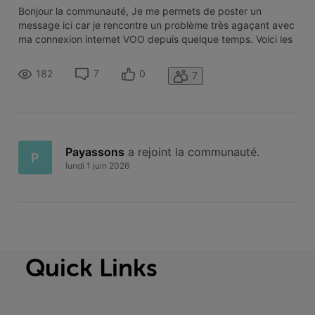
Bonjour la communauté, ​Je me permets de poster un
message ici car je rencontre un problème très agaçant avec
ma connexion internet VOO depuis quelque temps. ​Voici les
détails de la situation : ​Symptômes : Je subis des micro-
coupures de quelques minutes. La connexion se coupe
182
7
0
7
totalement puis revie
Payassons
 a rejoint la communauté.
P
lundi 1 juin 2026
Quick Links