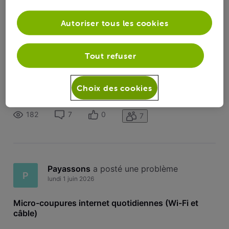
Toutesles
Payassons
 a suivi la publication de 
Payassons
activités
Autoriser tous les cookies
Micro-coupures internet quotidiennes
P
(Wi-Fi et câble)
Tout refuser
Bonjour la communauté, ​Je me permets de poster un
message ici car je rencontre un problème très agaçant avec
Choix des cookies
ma connexion internet VOO depuis quelque temps. ​Voici les
détails de la situation : ​Symptômes : Je subis des micro-
coupures de quelques minutes. La connexion se coupe
182
7
0
7
totalement puis revie
Payassons
 a posté une problème
P
lundi 1 juin 2026
Micro-coupures internet quotidiennes (Wi-Fi et
câble)