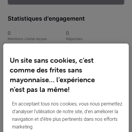
Statistiques d'engagement
0
0
Mentions J'aime reçues
Réponses
1
1
Un site sans cookies, c’est
Conversations suivies
Publications
comme des frites sans
0
mayonnaise… l’expérience
Solutions acceptées
n’est pas la même!
Activités de Payassons
En acceptant tous nos cookies, vous nous permettez
d’analyser l’utilisation de notre site, d’en améliorer la
Toutesles activités
navigation et d’être plus pertinents dans nos efforts
marketing.
Selected