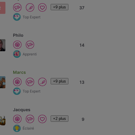
+9 plus
R
37
Top Expert
Philo
14
Apprenti
Marcs
+9 plus
13
Top Expert
Jacques
+2 plus
9
Éclairé