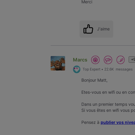
Merci
J'aime
Marcs
+9
Top Expert
•
22.6K
messages
Bonjour Matt,
Etes-vous en wifi ou en co
Dans un premier temps vo
Si vous êtes en wifi vous p
Pensez à
publier vos nive