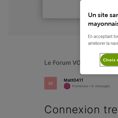
Un site sa
mayonnais
En acceptant tou
améliorer la nav
Choix 
Le Forum VOO
Intern
Matt0411
M
Promeneur
•
6
messages
Connexion tre