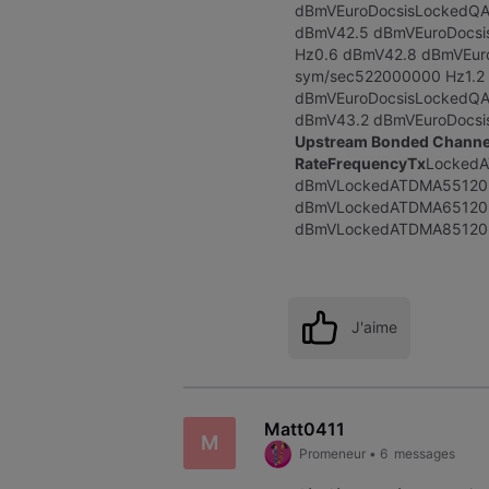
dBmVEuroDocsisLockedQ
dBmV42.5 dBmVEuroDocs
Hz0.6 dBmV42.8 dBmVEu
sym/sec522000000 Hz1.2
dBmVEuroDocsisLockedQ
dBmV43.2 dBmVEuroDocsi
Upstream Bonded Channe
RateFrequencyTx
LockedA
dBmVLockedATDMA55120 
dBmVLockedATDMA65120 
dBmVLockedATDMA85120 
J'aime
Matt0411
M
Promeneur
•
6
messages