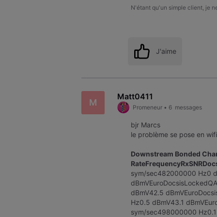
N'étant qu'un simple client, je 
J'aime
Matt0411
M
Promeneur
•
6
messages
bjr Marcs
le problème se pose en wifi
Downstream Bonded Chan
RateFrequencyRxSNRDocs
sym/sec482000000 Hz0 
dBmVEuroDocsisLockedQ
dBmV42.5 dBmVEuroDocs
Hz0.5 dBmV43.1 dBmVEu
sym/sec498000000 Hz0.1