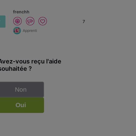
frenchh
F
7
Apprenti
Avez-vous reçu l'aide
souhaitée ?
Non
Oui