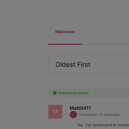
Réponses
Oldest First
Selected
Oldest
First
Solution acceptée
Matt0411
M
Promeneur
•
6
messages
Re. J'ai redémarré le mode