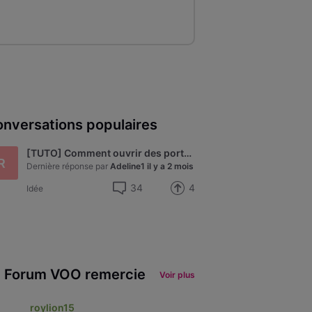
nversations populaires
[TUTO] Comment ouvrir des ports sur le nouveau modem Technicolor de VOO - modèle CGA4233
R
Dernière réponse par
Adeline1
il y a 2 mois
34
4
Idée
 Forum VOO remercie
Voir plus
roylion15