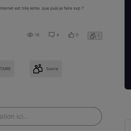
ernet est très lente. que puis je faire svp ?
18
4
0
1
AIRE
Suivre