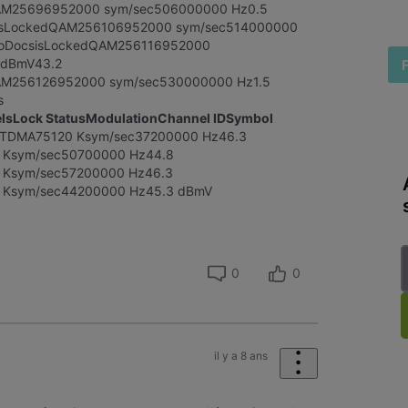
AM25696952000 sym/sec506000000 Hz0.5
isLockedQAM256106952000 sym/sec514000000
roDocsisLockedQAM256116952000
 dBmV43.2
AM256126952000 sym/sec530000000 Hz1.5
s
lsLock StatusModulationChannel IDSymbol
TDMA75120 Ksym/sec37200000 Hz46.3
Ksym/sec50700000 Hz44.8
Ksym/sec57200000 Hz46.3
Ksym/sec44200000 Hz45.3 dBmV
0
0
il y a 8 ans