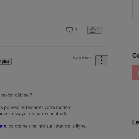
1
0
Co
il y a 8 ans
 plus
nnexion câblée ?
us pouvez redémarrer votre modem.
ouvez essayer un autre canal wifi.
Le
aux
, ça donne une info sur l'état de la ligne.