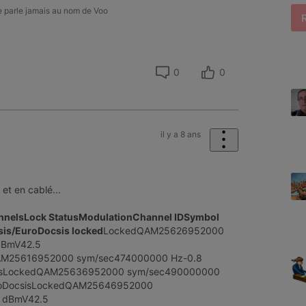
ne parle jamais au nom de Voo
0
0
il y a 8 ans
 et en cablé...
nelsLock StatusModulationChannel IDSymbol
is/EuroDocsis locked
LockedQAM25626952000
dBmV42.5
AM25616952000 sym/sec474000000 Hz-0.8
isLockedQAM25636952000 sym/sec490000000
roDocsisLockedQAM25646952000
 dBmV42.5