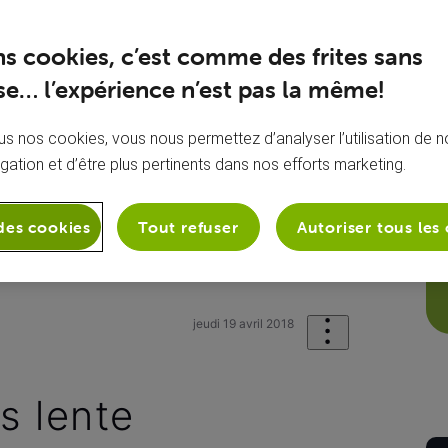
ns cookies, c’est comme des frites sans
e… l’expérience n’est pas la même!
s nos cookies, vous nous permettez d’analyser l’utilisation de no
igation et d’être plus pertinents dans nos efforts marketing.
des cookies
Tout refuser
Autoriser tous les
et
Ma connexion Internet
Connexio
jeudi 19 avril 2018
s lente