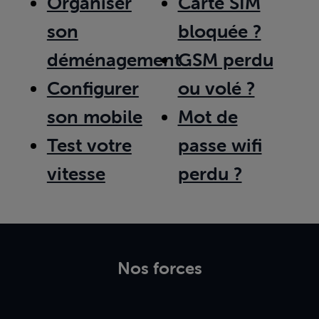
Organiser
Carte SIM
son
bloquée ?
déménagement
GSM perdu
Configurer
ou volé ?
son mobile
Mot de
Test votre
passe wifi
vitesse
perdu ?
Nos forces