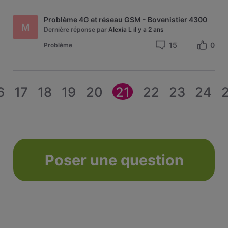
Problème 4G et réseau GSM - Bovenistier 4300
M
Dernière réponse par
Alexia L
il y a 2 ans
15
0
Problème
6
17
18
19
20
21
22
23
24
Poser une question