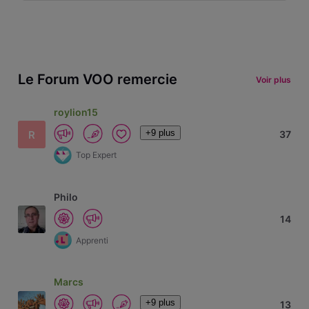
Le Forum VOO remercie
Voir plus
roylion15
+9 plus
R
37
Top Expert
Philo
14
Apprenti
Marcs
+9 plus
13