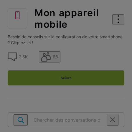
Mon appareil
mobile
Besoin de conseils sur la configuration de votre smartphone
? Cliquez ici !
68
2.5K
Suivre
Chercher
des