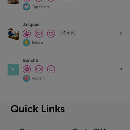
Top Expert
Jacques
+2 plus
9
Éclairé
frenchh
F
7
Apprenti
Quick Links