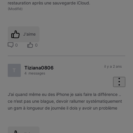
restauration après une sauvegarde iCloud.
(
Modifié
)
J'aime
0
0
il y a 2 ans
Tiziana0806
T
4
messages
J’ai quand même eu des iPhone je sais faire la différence ..
ce n’est pas une blague, devoir rallumer systématiquement
un gsm à longueur de journée il dois y avoir un problème