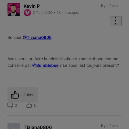
Kevin P
il y a 2 ans
Officiel VOO
•
2K
messages
Bonjour
@Tiziana0806
,
Avez-vous pu faire la réinitialisation du smartphone comme
conseillé par
@Bumblebee
? Le souci est toujours présent?
J'aime
0
0
il y a 2 ans
Tiziana0806