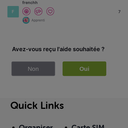
frenchh
F
7
Apprenti
Avez-vous reçu l'aide souhaitée ?
Non
Oui
Quick Links
Organiser
Carte SIM