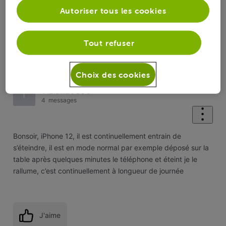
Autoriser tous les cookies
J'aime
Tout refuser
0
0
Choix des cookies
il y a 2 ans
Tiziana0806
T
4
messages
Bonsoir, iPhone 12, il est continuellement entrain de
s’éteindre, il est en mode normal par exemple déposé sur la
table après quelques minutes le téléphone et éteint je le
rallume, c’est continuellement à longueur de journée
J'aime