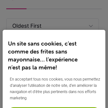
Oldest First
Selected
Oldest
Un site sans cookies, c’est
First
Bumblebee
il y a 2 ans
comme des frites sans
+3 plus
B
mayonnaise… l’expérience
Érudit
•
1.3K
messages
n’est pas la même!
En acceptant tous nos cookies, vous nous permettez
Bonjour,
d’analyser l’utilisation de notre site, d’en améliorer la
navigation et d’être plus pertinents dans nos efforts
quelle est la marque et modèle du téléphone ?
marketing.
Que voulez vous dire par "
s’éteint à chaque reprise
" ?