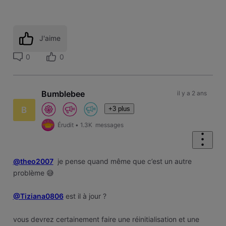
J'aime
0
0
Bumblebee
il y a 2 ans
+3 plus
B
Érudit
•
1.3K
messages
@theo2007
je pense quand même que c’est un autre
problème 😅
@Tiziana0806
est il à jour ?
vous devrez certainement faire une réinitialisation et une