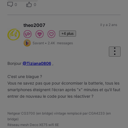
0
0
theo2007
il y a 2 ans
+4 plus
Savant
•
2.4K
messages
Bonjour
@Tiziana0806
,
C'est une blague ?
Vous ne savez pas que pour économiser la batterie, tous les
smartphones éteignent l'écran après "x" minutes et qu'il faut
entrer de nouveau le code pour les réactiver ?
Netgear CG3700 (en bridge) vintage remplacé par CGA4233 (en
bridge)
Réseau mesh Deco XE75 wifi 6E