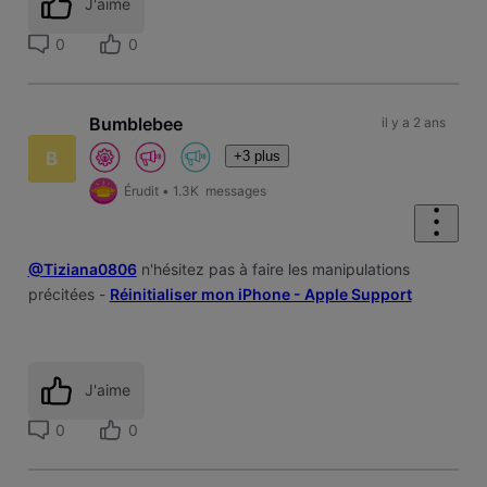
J'aime
0
0
Bumblebee
il y a 2 ans
+3 plus
B
Érudit
•
1.3K
messages
@Tiziana0806
n'hésitez pas à faire les manipulations
précitées -
Réinitialiser mon iPhone - Apple Support
J'aime
0
0