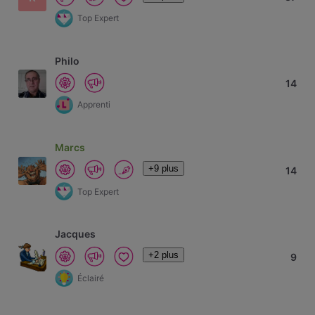
Top Expert
Philo
14
Apprenti
Marcs
+9 plus
14
Top Expert
Jacques
+2 plus
9
Éclairé