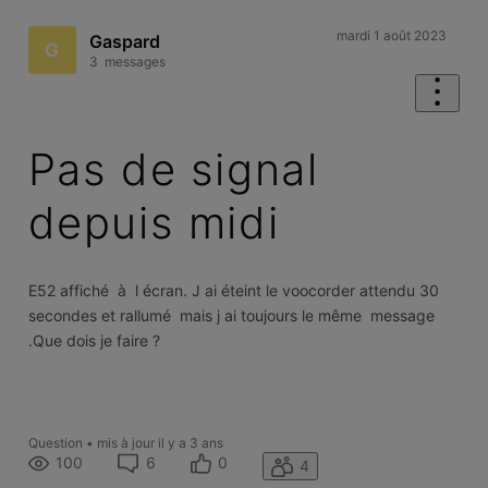
mardi 1 août 2023
Gaspard
G
3
messages
Pas de signal
depuis midi
E52 affiché à l écran. J ai éteint le voocorder attendu 30
secondes et rallumé mais j ai toujours le même message
.Que dois je faire ?
Question
•
mis à jour
il y a 3 ans
100
6
0
4