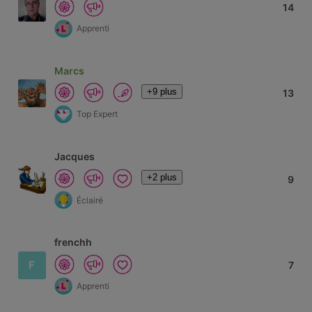
14
Apprenti
Marcs
+9 plus
13
Top Expert
Jacques
+2 plus
9
Éclairé
frenchh
F
7
Apprenti