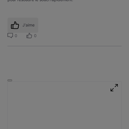
J'aime
0
0