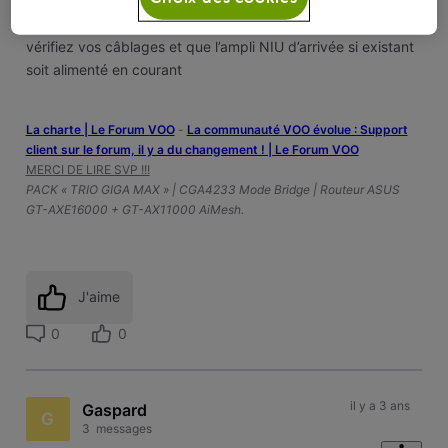
E52 indique un problème de signal ou pas de signal , panne
réseau ou localisée chez vous …
vérifiez vos câblages et que l’ampli NIU d’arrivée si existant
soit alimenté en courant
La charte | Le Forum VOO
-
‎La communauté VOO évolue : Support
client sur le forum, il y a du changement ! | Le Forum VOO
MERCI DE LIRE SVP !!!
PACK « TRIO GIGA MAX » | CGA4233 Mode Bridge | Routeur ASUS
GT-AXE16000 + GT-AX11000 AiMesh.
J'aime
0
0
il y a 3 ans
Gaspard
G
3
messages