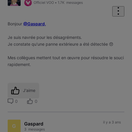
Officiel VOO
•
1.7K
messages
Bonjour
@Gaspard,
Je suis navrée pour les désagréments.
Je constate qu'une panne extérieure a été détectée 😞
Mes collègues mettent tout en œuvre pour résoudre le souci
rapidement.
J'aime
0
0
il y a 3 ans
Gaspard
G
3
messages