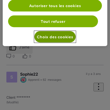
Autoriser tous les cookies
Pourriez-vous ajouter le numéro de client de votre maman
dans votre profil svp ? Nous allons voir cela ensemble. Merci
Tout refuser
:)
Choix des cookies
J'aime
0
0
Sophie22
il y a 3 ans
S
Apprenti
•
62
messages
Client ********
(
Modifié
)