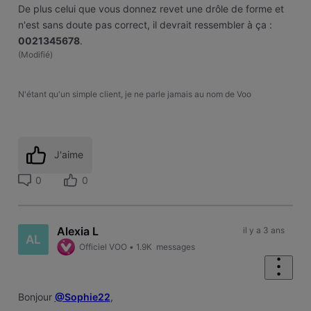
De plus celui que vous donnez revet une drôle de forme et
n'est sans doute pas correct, il devrait ressembler à ça :
0021345678
.
(
Modifié
)
N'étant qu'un simple client, je ne parle jamais au nom de Voo
J'aime
0
0
Alexia L
il y a 3 ans
AL
Officiel VOO
•
1.9K
messages
Bonjour
@Sophie22
,