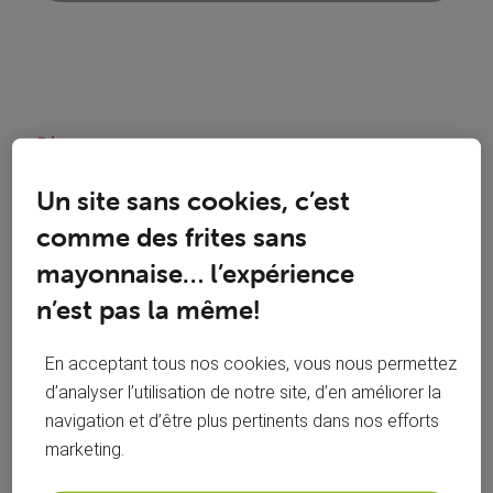
Réponses
Un site sans cookies, c’est
comme des frites sans
Oldest First
mayonnaise… l’expérience
n’est pas la même!
Selected
Oldest
En acceptant tous nos cookies, vous nous permettez
First
Kevin P
il y a 3 ans
d’analyser l’utilisation de notre site, d’en améliorer la
Officiel VOO
•
2K
messages
navigation et d’être plus pertinents dans nos efforts
marketing.
Bonjour
@Sophie22
,