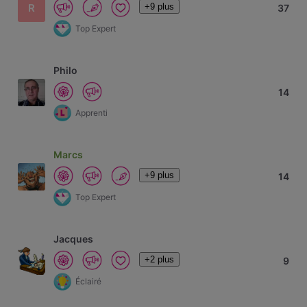
+9 plus
R
37
Top Expert
Philo
14
Apprenti
Marcs
+9 plus
14
Top Expert
Jacques
+2 plus
9
Éclairé