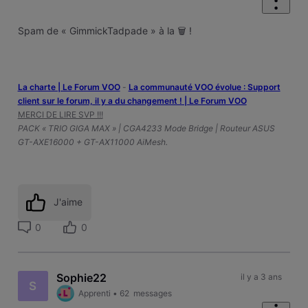
Spam de « GimmickTadpade » à la 🗑️ !
La charte | Le Forum VOO
-
‎La communauté VOO évolue : Support
client sur le forum, il y a du changement ! | Le Forum VOO
MERCI DE LIRE SVP !!!
PACK « TRIO GIGA MAX » | CGA4233 Mode Bridge | Routeur ASUS
GT-AXE16000 + GT-AX11000 AiMesh.
J'aime
0
0
Sophie22
il y a 3 ans
S
Apprenti
•
62
messages