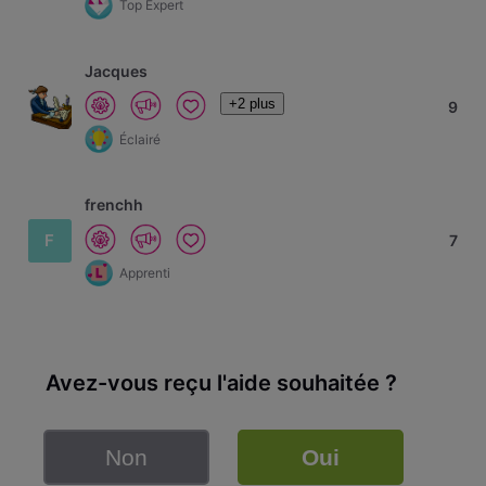
Top Expert
Jacques
+2 plus
9
Éclairé
frenchh
F
7
Apprenti
Avez-vous reçu l'aide souhaitée ?
Non
Oui