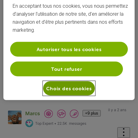
En acceptant tous nos cookies, vous nous permettez
d’analyser l’utilisation de notre site, d’en améliorer la
navigation et d’être plus pertinents dans nos efforts
marketing.
Réponses
Autoriser tous les cookies
Tout refuser
Oldest First
Choix des cookies
Selected
Oldest
First
il y a 2 ans
Marcs
+9 plus
Top Expert
•
22.5K
messages