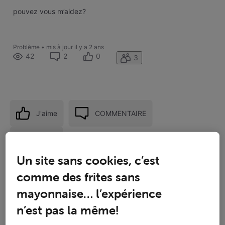
pouvez vous m’aidez?
Problème
•
mis à jour
il y a 2 ans
42
2
0
3
J'aime
COMMENTAIRE
Suivre
Un site sans cookies, c’est
comme des frites sans
mayonnaise… l’expérience
n’est pas la même!