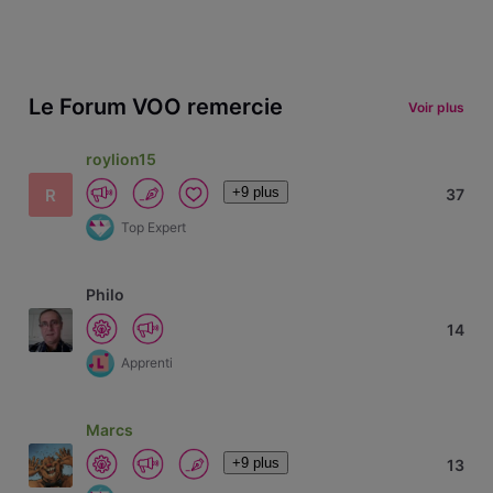
Le Forum VOO remercie
Voir plus
roylion15
+9 plus
R
37
Top Expert
Philo
14
Apprenti
Marcs
+9 plus
13