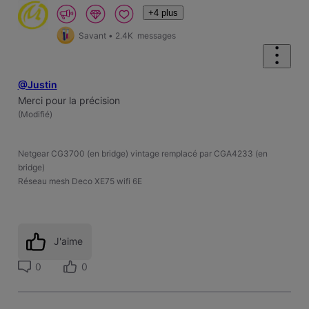
+4 plus
Savant
•
2.4K
messages
@Justin
Merci pour la précision
(
Modifié
)
Netgear CG3700 (en bridge) vintage remplacé par CGA4233 (en
bridge)
Réseau mesh Deco XE75 wifi 6E
J'aime
0
0