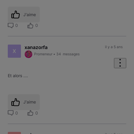
J'aime
0
0
xanazorfa
il y a 5 ans
X
Promeneur
•
34
messages
Et alors ....
J'aime
0
0