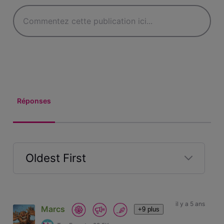
Réponses
Oldest First
Selected
Oldest
First
il y a 5 ans
Marcs
+9 plus