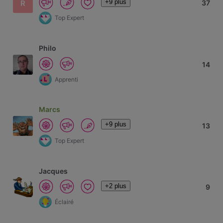
+9 plus
R
37
Top Expert
Philo
14
Apprenti
Marcs
+9 plus
13
Top Expert
Jacques
+2 plus
9
Éclairé