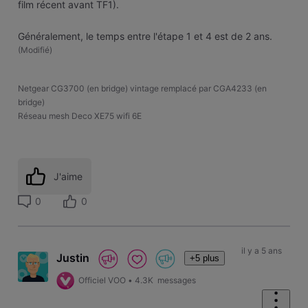
film récent avant TF1).
Généralement, le temps entre l'étape 1 et 4 est de 2 ans.
(
Modifié
)
Netgear CG3700 (en bridge) vintage remplacé par CGA4233 (en
bridge)
Réseau mesh Deco XE75 wifi 6E
J'aime
0
0
il y a 5 ans
Justin
+5 plus
Officiel VOO
•
4.3K
messages