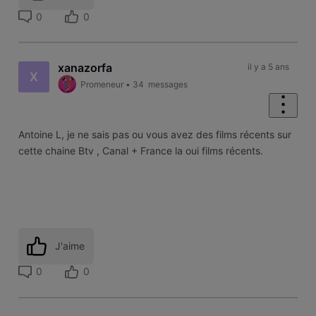
0
0
xanazorfa
il y a 5 ans
X
Promeneur
•
34
messages
Antoine L, je ne sais pas ou vous avez des films récents sur
cette chaine Btv , Canal + France la oui films récents.
J'aime
0
0