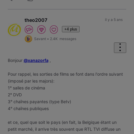
theo2007
il y a 5 ans
+4 plus
Savant
•
2.4K
messages
Bonjour
@xanazorfa
,
Pour rappel, les sorties de films se font dans l'ordre suivant
(imposé par les majors):
1° salles de cinéma
2° DVD
3° chaînes payantes (type Betv)
4° chaînes publiques
et ce, quel que soit le pays (en fait, la Belgique étant un
petit marché, il arrive très souvent que RTL TVI diffuse un