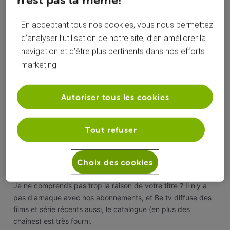
En acceptant tous nos cookies, vous nous permettez
J'aime
d’analyser l’utilisation de notre site, d’en améliorer la
navigation et d’être plus pertinents dans nos efforts
0
0
marketing.
Antoine L
il y a 5 ans
Autoriser tous les cookies
+7 plus
Officiel VOO
•
5.4K
messages
Tout refuser
Choix des cookies
Bonjour
@xanazorfa,
Je ne comprends pas trop la raison de votre titre ? Il n'y a
pas d'arnaque avec nos abonnements, et Be tv diffuse des
films et série récents aussi, le catalogue (en plus des
chaînes) est très fourni.