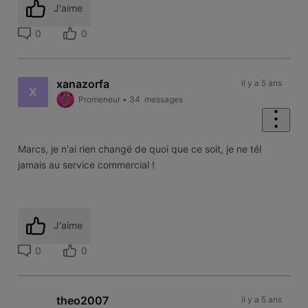
J'aime
0
0
xanazorfa
il y a 5 ans
X
Promeneur
•
34
messages
Marcs, je n'ai rien changé de quoi que ce soit, je ne tél
jamais au service commercial !
J'aime
0
0
theo2007
il y a 5 ans