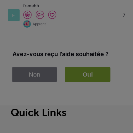
frenchh
F
7
Apprenti
Avez-vous reçu l'aide souhaitée ?
Non
Oui
Quick Links