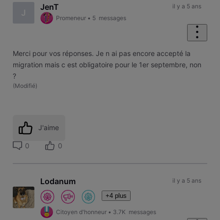
JenT
il y a 5 ans
J
Promeneur
•
5
messages
Merci pour vos réponses. Je n ai pas encore accepté la
migration mais c est obligatoire pour le 1er septembre, non
?
(
Modifié
)
J'aime
0
0
Lodanum
il y a 5 ans
+4 plus
Citoyen d'honneur
•
3.7K
messages