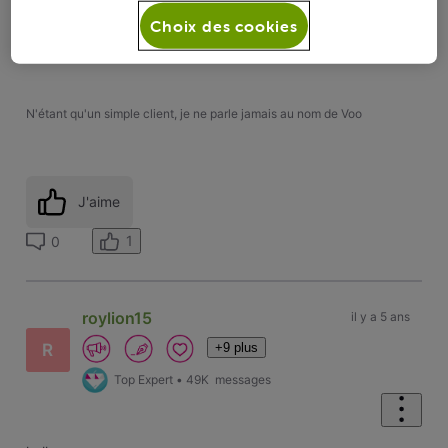
Attention que vous n'êtes pas obligé de faire la migration si
Choix des cookies
vous ne l'avez pas encore acceptée.
N'étant qu'un simple client, je ne parle jamais au nom de Voo
J'aime
1
0
roylion15
il y a 5 ans
+9 plus
R
Top Expert
•
49K
messages