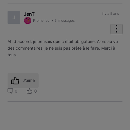
JenT
il y a 5 ans
J
Promeneur
•
5
messages
Ah d accord, je pensais que c était obligatoire. Alors au vu
des commentaires, je ne suis pas prête à le faire. Merci à
tous.
J'aime
0
0