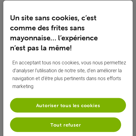
Réponses
Un site sans cookies, c’est
comme des frites sans
mayonnaise… l’expérience
Oldest First
n’est pas la même!
Selected
Oldest
En acceptant tous nos cookies, vous nous permettez
First
il y a 5 ans
d’analyser l’utilisation de notre site, d’en améliorer la
Marcs
+9 plus
navigation et d’être plus pertinents dans nos efforts
Top Expert
•
22.6K
messages
marketing.
Bonjour,
Autoriser tous les cookies
Non, c'est une procédure automatique qui a lieu lors du
Tout refuser
reboot programmé.