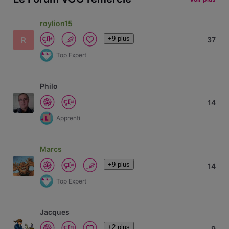
roylion15
+9 plus
R
37
Top Expert
Philo
14
Apprenti
Marcs
+9 plus
14
Top Expert
Jacques
+2 plus
9