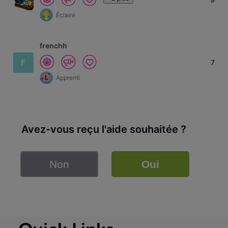
Éclairé
frenchh
F
7
Apprenti
Avez-vous reçu l'aide souhaitée ?
Non
Oui