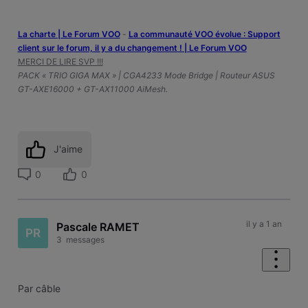
La charte | Le Forum VOO
-
‎La communauté VOO évolue : Support
client sur le forum, il y a du changement ! | Le Forum VOO
MERCI DE LIRE SVP !!!
PACK « TRIO GIGA MAX » | CGA4233 Mode Bridge | Routeur ASUS
GT-AXE16000 + GT-AX11000 AiMesh.
J'aime
0
0
il y a 1 an
Pascale RAMET
PR
3
messages
Par câble