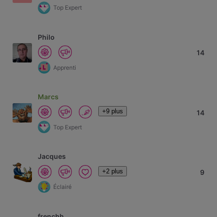
Top Expert
Philo
14
Apprenti
Marcs
+9 plus
14
Top Expert
Jacques
+2 plus
9
Éclairé
frenchh