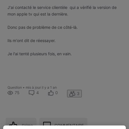
J'ai contacté le service clientèle qui a vérifié la version de
mon apple tv qui est la dernière.
Donc pas de problème de ce côté-là.
Ils m'ont dit de réessayer.
Je l'ai tenté plusieurs fois, en vain.
Question
•
mis à jour
il y a 1 an
75
4
0
3
J'aime
COMMENTAIRE