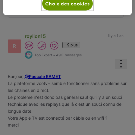
Choix des cookies
Oldest First
Selected
Oldest
First
roylion15
il y a 1 an
+9 plus
R
Top Expert
•
49K
messages
Bonjour,
@Pascale RAMET
La plateforme vootv+ semble fonctionner sans problème sur
les chaines en direct.
Le problème n'est donc pas général sauf qu'il y a un souci
technique avec les replays que là c'est un souci connu de
longue date.
Votre Apple TV est connecté par câble ou en wifi ?
merci