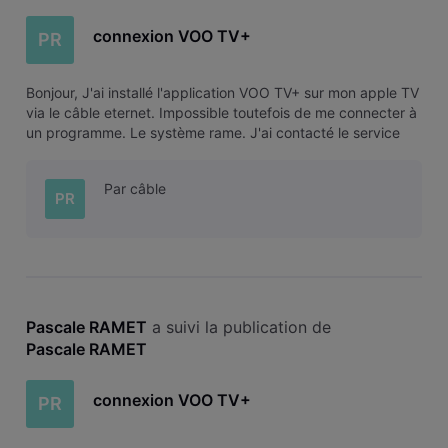
connexion VOO TV+
PR
Bonjour, J'ai installé l'application VOO TV+ sur mon apple TV
via le câble eternet. Impossible toutefois de me connecter à
un programme. Le système rame. J'ai contacté le service
clientèle qui a vérifié la version de mon apple tv qui est la
dernière. Donc pas de problème de ce côté-là. Ils m'ont dit
Par câble
PR
Pascale RAMET
 a suivi la publication de 
Pascale RAMET
connexion VOO TV+
PR