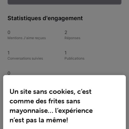
Statistiques d'engagement
0
2
Mentions J'aime reçues
Réponses
1
1
Conversations suivies
Publications
0
Solutions acceptées
Un site sans cookies, c’est
Activités de Pascale RAMET
comme des frites sans
mayonnaise… l’expérience
Toutesles activités
n’est pas la même!
Selected