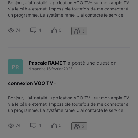
Bonjour, J'ai installé l'application VOO TV+ sur mon apple TV
via le câble eternet. Impossible toutefois de me connecter à
un programme. Le système rame. J'ai contacté le service
clientèle qui a vérifié la version de mon apple tv qui est la
dernière. Donc pas de problème de ce côté-là. Ils m'ont dit
74
4
0
3
Pascale RAMET
 a posté une question
PR
dimanche 16 février 2025
connexion VOO TV+
Bonjour, J'ai installé l'application VOO TV+ sur mon apple TV
via le câble eternet. Impossible toutefois de me connecter à
un programme. Le système rame. J'ai contacté le service
clientèle qui a vérifié la version de mon apple tv qui est la
dernière. Donc pas de problème de ce côté-là. Ils m'ont dit
74
4
0
3