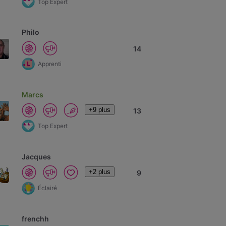
Top Expert
Philo
14
Apprenti
Marcs
+9 plus
13
Top Expert
Jacques
+2 plus
9
Éclairé
frenchh