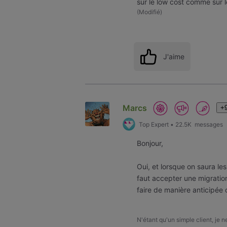
sur le low cost comme sur 
(
Modifié
)
J'aime
Marcs
+9
Top Expert
•
22.5K
messages
Bonjour,
Oui, et lorsque on saura les 
faut accepter une migration
faire de manière anticipée
N'étant qu'un simple client, je 