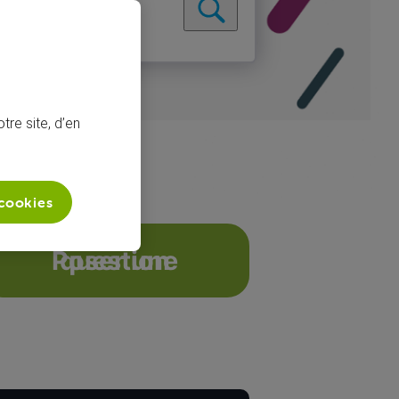
tre site, d’en
 cookies
Orange
Poser une question