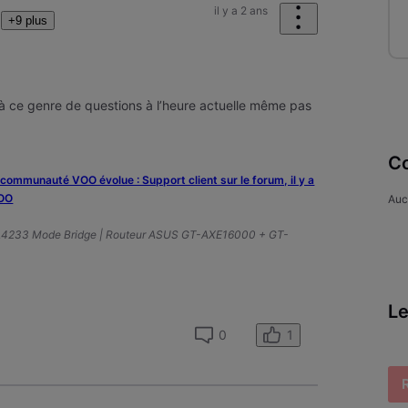
il y a 2 ans
+9 plus
à ce genre de questions à l’heure actuelle même pas
Co
a communauté VOO évolue : Support client sur le forum, il y a
VOO
Auc
A4233 Mode Bridge | Routeur ASUS GT-AXE16000 + GT-
Le
1
0