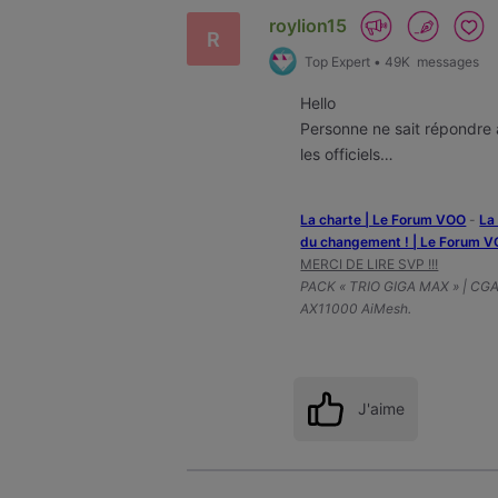
First
roylion15
R
Top Expert
•
49K
messages
Hello
Personne ne sait répondre 
les officiels…
La charte | Le Forum VOO
-
‎L
du changement ! | Le Forum 
MERCI DE LIRE SVP !!!
PACK « TRIO GIGA MAX » | CG
AX11000 AiMesh.
J'aime