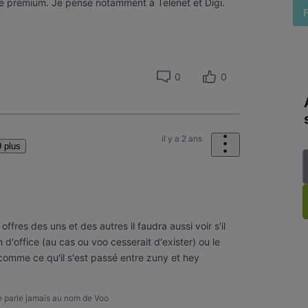
le premium. Je pense notamment à Telenet et Digi.
0
0
il y a 2 ans
 plus
offres des uns et des autres il faudra aussi voir s'il
 d'office (au cas ou voo cesserait d'exister) ou le
 comme ce qu'il s'est passé entre zuny et hey
ne parle jamais au nom de Voo