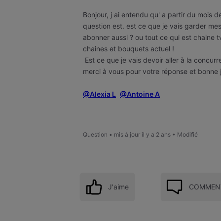
Bonjour, j ai entendu qu' a partir du moi
question est. est ce que je vais garder mes
abonner aussi ? ou tout ce qui est chaine t
chaines et bouquets actuel !
Est ce que je vais devoir aller à la concurr
merci à vous pour votre réponse et bonne 
@Alexia L
@Antoine A
Question
•
mis à jour
il y a 2 ans
•
Modifié
J'aime
COMMENT