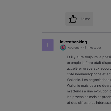
J'aime
investbanking
I
Apprenti
•
41
messages
Et il y aura toujours la poss
exemple la fibre était disp
accélérer grâce aux accord
côté néerlandophone et en
Wallonie. Les négociations 
Wallonie mais cela ne devrai
m'attends à une évolution
les prochains mois et proc
et des offres plus intéress