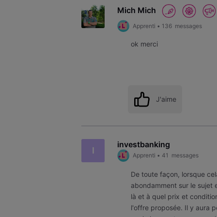
Mich Mich
Apprenti
•
136
messages
ok merci
J'aime
investbanking
I
Apprenti
•
41
messages
De toute façon, lorsque c
abondamment sur le sujet e
là et à quel prix et conditi
l'offre proposée. Il y aura