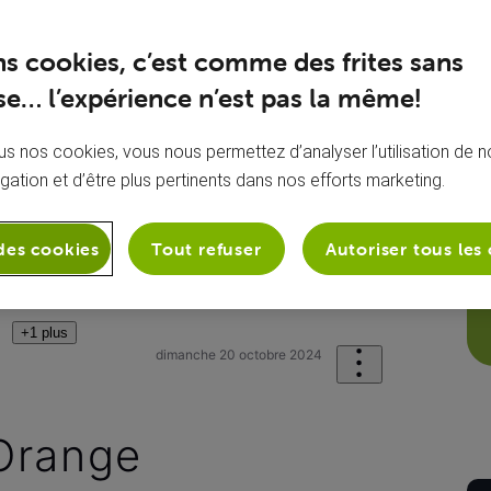
ns cookies, c’est comme des frites sans
e… l’expérience n’est pas la même!
s nos cookies, vous nous permettez d’analyser l’utilisation de no
igation et d’être plus pertinents dans nos efforts marketing.
des cookies
Tout refuser
Autoriser tous les
sion
Mes chaînes TV
VOO devient 
+1 plus
dimanche 20 octobre 2024
Orange