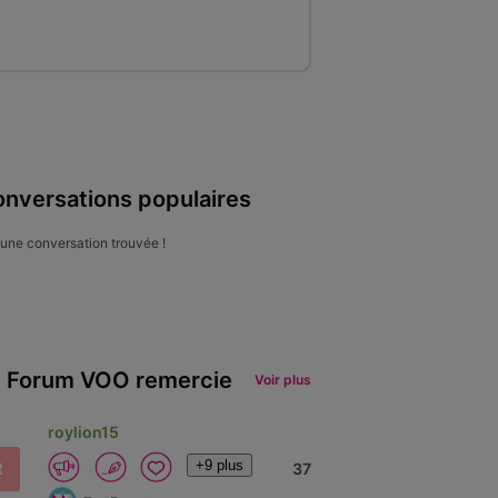
nversations populaires
une conversation trouvée !
 Forum VOO remercie
Voir plus
roylion15
+9 plus
R
37