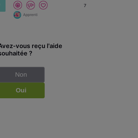
F
7
Apprenti
Avez-vous reçu l'aide
souhaitée ?
Non
Oui