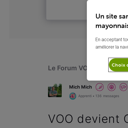
Un site sa
mayonnais
En acceptant tou
améliorer la nav
Choix 
Le Forum VOO
Télévi
Mich Mich
Apprenti
•
136
messages
VOO devient 