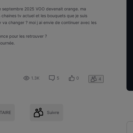
s de septembre 2025 VOO devenait orange. ma
 chaines tv actuel et les bouquets que je suis
v va changer ? moi j ai envie de continuer avec les
ence pour les retrouver ?
journée.
1.3K
5
0
4
AIRE
Suivre