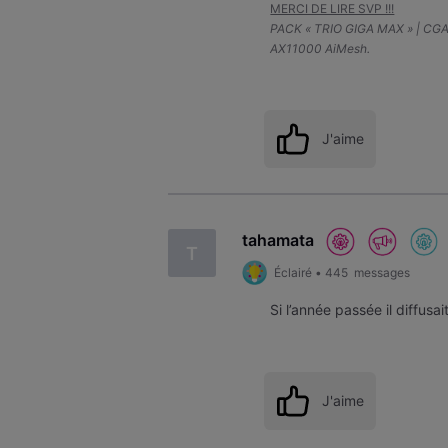
MERCI DE LIRE SVP !!!
PACK « TRIO GIGA MAX » | CG
AX11000 AiMesh.
J'aime
tahamata
T
Éclairé
•
445
messages
Si l’année passée il diffus
J'aime