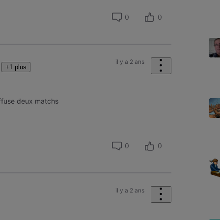
0
0
il y a 2 ans
+1 plus
diffuse deux matchs
0
0
il y a 2 ans