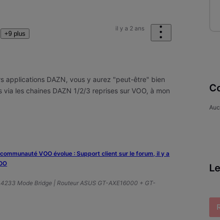
il y a 2 ans
+9 plus
rs applications DAZN, vous y aurez "peut-être" bien
Co
 via les chaines DAZN 1/2/3 reprises sur VOO, à mon
.
Auc
a communauté VOO évolue : Support client sur le forum, il y a
VOO
Le
A4233 Mode Bridge | Routeur ASUS GT-AXE16000 + GT-