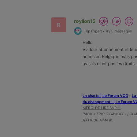
Selected
Oldest
First
roylion15
R
Top Expert
•
49K
messages
Hello
Via leur abonnement et leu
accès en Belgique mais pas
avis ils n'ont pas les droits
La charte | Le Forum VOO
-
‎L
du changement ! | Le Forum 
MERCI DE LIRE SVP !!!
PACK « TRIO GIGA MAX » | CG
AX11000 AiMesh.