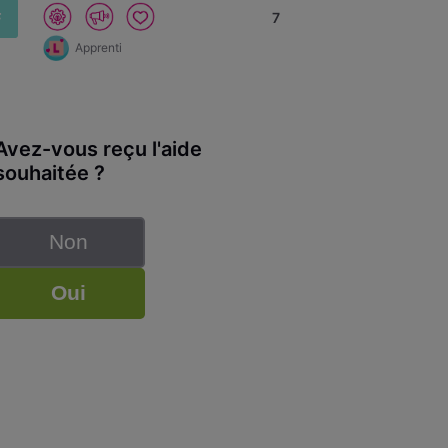
F
7
Apprenti
Avez-vous reçu l'aide
souhaitée ?
Non
Oui