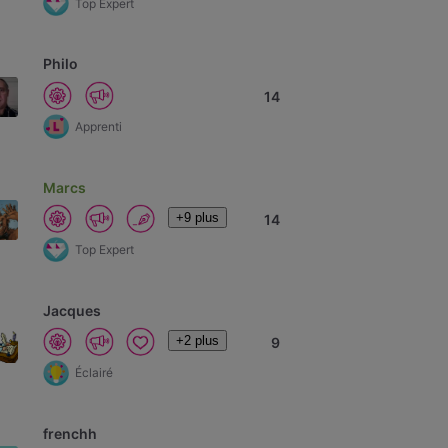
Top Expert
Philo
14
Apprenti
Marcs
+9 plus
14
Top Expert
Jacques
+2 plus
9
Éclairé
frenchh