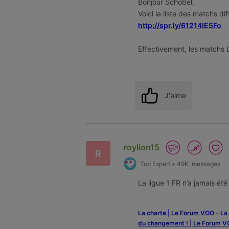
Bonjour Schobel,
Voici la liste des matchs d
http://spr.ly/61214lE5Fo
Effectivement, les matchs 
J'aime
roylion15
R
Top Expert
•
49K
messages
La ligue 1 FR n’a jamais é
La charte | Le Forum VOO
-
‎L
du changement ! | Le Forum 