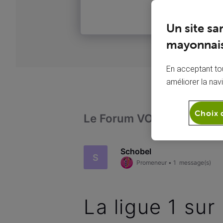
Un site sa
mayonnais
En acceptant tou
améliorer la nav
Choix 
Le Forum VOO
Télévi
Schobel
S
Promeneur
•
1
message(s)
La ligue 1 su