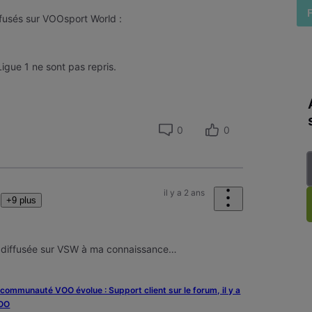
iffusés sur VOOsport World :
Ligue 1 ne sont pas repris.
0
0
il y a 2 ans
+9 plus
té diffusée sur VSW à ma connaissance…
a communauté VOO évolue : Support client sur le forum, il y a
VOO