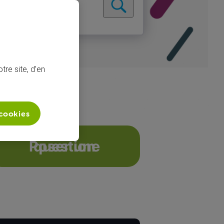
tre site, d’en
 cookies
r DAZN ?
Poser une question