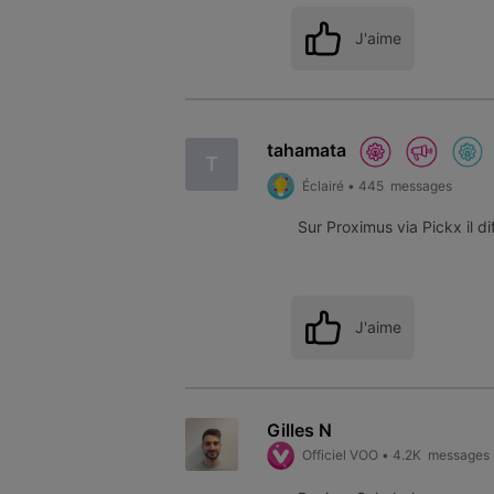
J'aime
tahamata
T
Éclairé
•
445
messages
Sur Proximus via Pickx il 
J'aime
Gilles N
Officiel VOO
•
4.2K
messages