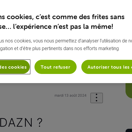
ns cookies, c’est comme des frites sans
e… l’expérience n’est pas la même!
s nos cookies, vous nous permettez d’analyser l’utilisation de no
igation et d’être plus pertinents dans nos efforts marketing.
des cookies
Tout refuser
Autoriser tous les
sion
Mes chaînes TV
La ligue 1 su
mardi 13 août 2024
r DAZN ?