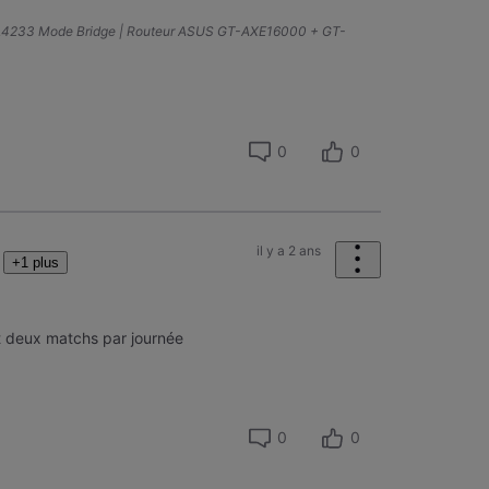
A4233 Mode Bridge | Routeur ASUS GT-AXE16000 + GT-
0
0
il y a 2 ans
+1 plus
ait deux matchs par journée
0
0