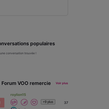
nversations populaires
une conversation trouvée !
 Forum VOO remercie
Voir plus
roylion15
+9 plus
R
37