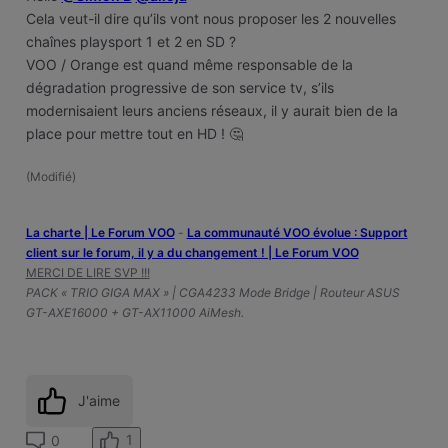
Cela veut-il dire qu’ils vont nous proposer les 2 nouvelles
chaînes playsport 1 et 2 en SD ?
VOO / Orange est quand même responsable de la
dégradation progressive de son service tv, s’ils
modernisaient leurs anciens réseaux, il y aurait bien de la
place pour mettre tout en HD ! 🤔
(
Modifié
)
La charte | Le Forum VOO
-
‎La communauté VOO évolue : Support
client sur le forum, il y a du changement ! | Le Forum VOO
MERCI DE LIRE SVP !!!
PACK « TRIO GIGA MAX » | CGA4233 Mode Bridge | Routeur ASUS
GT-AXE16000 + GT-AX11000 AiMesh.
J'aime
1
0