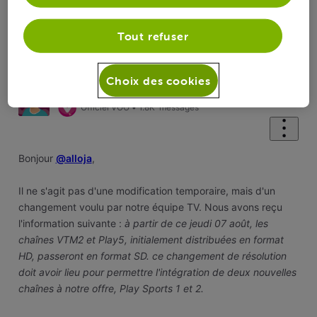
Selected
Oldest
Tout refuser
First
Solution acceptée
Choix des cookies
Simon B
il y a 1 an
Officiel VOO
•
1.8K
messages
Bonjour
@alloja
,
Il ne s'agit pas d'une modification temporaire, mais d'un
changement voulu par notre équipe TV. Nous avons reçu
l'information suivante :
à partir de ce jeudi 07 août, les
chaînes VTM2 et Play5, initialement distribuées en format
HD, passeront en format SD. ce changement de résolution
doit avoir lieu pour permettre l'intégration de deux nouvelles
chaînes à notre offre, Play Sports 1 et 2.