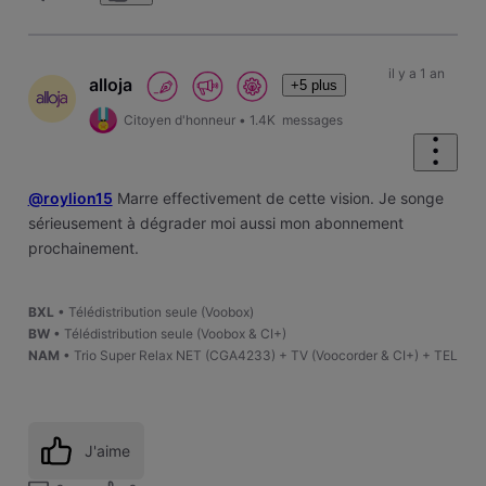
il y a 1 an
alloja
+5 plus
Citoyen d'honneur
•
1.4K
messages
@roylion15
Marre effectivement de cette vision. Je songe
sérieusement à dégrader moi aussi mon abonnement
prochainement.
BXL
• Télédistribution seule (Voobox)
BW
• Télédistribution seule (Voobox & CI+)
NAM
• Trio Super Relax NET (CGA4233) + TV (Voocorder & CI+) + TEL
J'aime