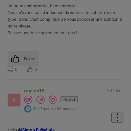
Je peux comprendre, bien entendu.
Nous n'avons pas d'influence directe sur les choix de ce
type, donc c'est compliqué de vous proposer une solution à
notre niveau.
Passez une belle soirée en tout cas !
J'aime
0
0
roylion15
il y a 1 an
+9 plus
R
Top Expert
•
49K
messages
Hello
@Simon B
@alloja