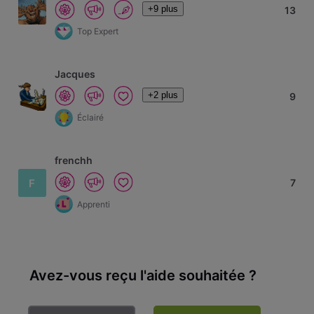
+9 plus
13
Top Expert
Jacques
+2 plus
9
Éclairé
frenchh
F
7
Apprenti
Avez-vous reçu l'aide souhaitée ?