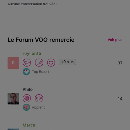
Aucune conversation trouvée !
Le Forum VOO remercie
Voir plus
roylion15
+9 plus
R
37
Top Expert
Philo
14
Apprenti
Marcs