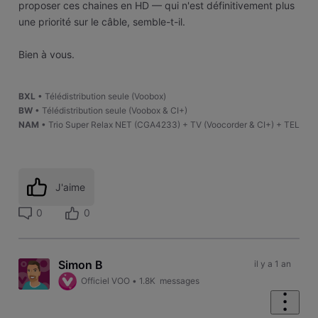
proposer ces chaines en HD — qui n'est définitivement plus
une priorité sur le câble, semble-t-il.
Bien à vous.
BXL
• Télédistribution seule (Voobox)
BW
• Télédistribution seule (Voobox & CI+)
NAM
• Trio Super Relax NET (CGA4233) + TV (Voocorder & CI+) + TEL
J'aime
0
0
Simon B
il y a 1 an
Officiel VOO
•
1.8K
messages