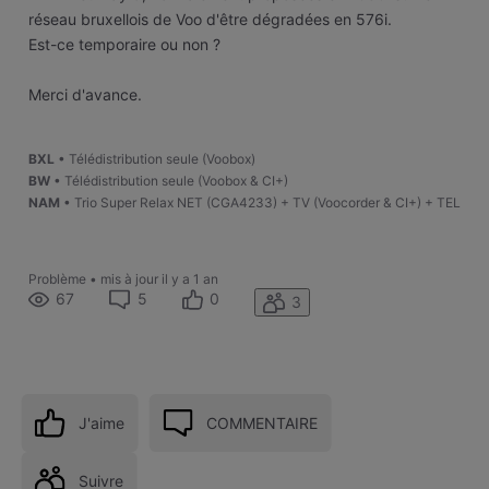
réseau bruxellois de Voo d'être dégradées en 576i.
Est-ce temporaire ou non ?
Merci d'avance.
BXL
• Télédistribution seule (Voobox)
BW
• Télédistribution seule (Voobox & CI+)
NAM
• Trio Super Relax NET (CGA4233) + TV (Voocorder & CI+) + TEL
Problème
•
mis à jour
il y a 1 an
67
5
0
3
J'aime
COMMENTAIRE
Suivre